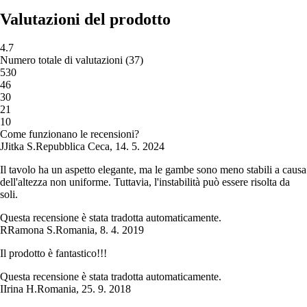
Valutazioni del prodotto
4.7
Numero totale di valutazioni
(
37
)
5
30
4
6
3
0
2
1
1
0
Come funzionano le recensioni?
J
Jitka S.
Repubblica Ceca
,
14. 5. 2024
Il tavolo ha un aspetto elegante, ma le gambe sono meno stabili a causa
dell'altezza non uniforme. Tuttavia, l'instabilità può essere risolta da
soli.
Questa recensione è stata tradotta automaticamente.
R
Ramona S.
Romania
,
8. 4. 2019
Il prodotto è fantastico!!!
Questa recensione è stata tradotta automaticamente.
I
Irina H.
Romania
,
25. 9. 2018