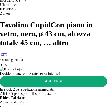
Mostra tutto
(+4)
Ultimi pezzi
ID: 48843
Zuiver
Tavolino Cupid
Con piano in
vetro, nero, ø 43 cm, altezza
totale 45 cm
, …
altro
(
37
)
Qualità garantita
97 €
Desidero pagare in 3 rate senza interessi
AGGIUNGI
In stock 2 pz, spedizione immediata
Altri > 5 pz disponibili su ordinazione
Ritiro Fai da te
A partire da 0,90 €
·