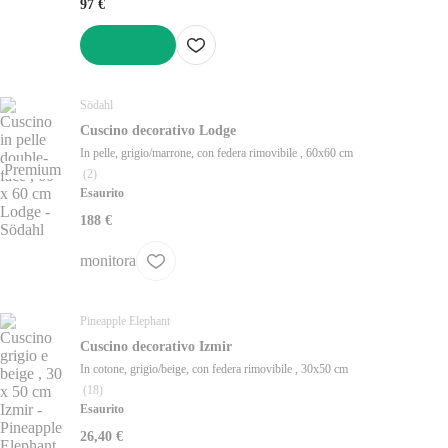
97 €
AGGIUNGI
Södahl
Cuscino decorativo Lodge
In pelle, grigio/marrone, con federa rimovibile , 60x60 cm
Premium
(
2
)
Esaurito
188 €
monitora
Pineapple Elephant
Cuscino decorativo Izmir
In cotone, grigio/beige, con federa rimovibile , 30x50 cm
(
18
)
Esaurito
26,40 €