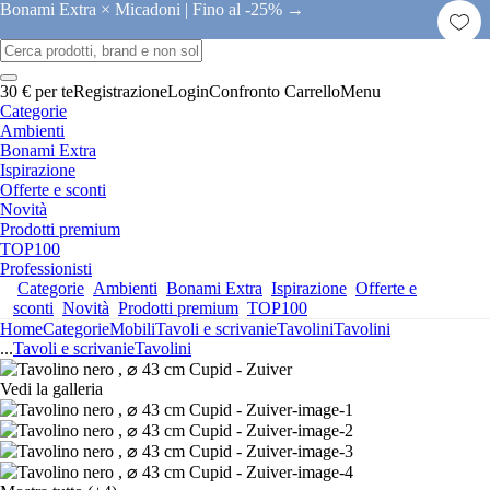
Bonami Extra × Micadoni |
Fino al -25% →
30 € per te
Registrazione
Login
Confronto
Carrello
Menu
Categorie
Ambienti
Bonami Extra
Ispirazione
Offerte e sconti
Novità
Prodotti premium
TOP100
Professionisti
Categorie
Ambienti
Bonami Extra
Ispirazione
Offerte e
sconti
Novità
Prodotti premium
TOP100
Home
Categorie
Mobili
Tavoli e scrivanie
Tavolini
Tavolini
...
Tavoli e scrivanie
Tavolini
Vedi la galleria