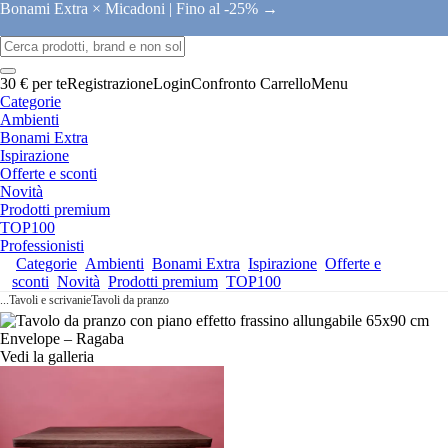
Bonami Extra × Micadoni |
Fino al -25% →
30 € per te
Registrazione
Login
Confronto
Carrello
Menu
Categorie
Ambienti
Bonami Extra
Ispirazione
Offerte e sconti
Novità
Prodotti premium
TOP100
Professionisti
Categorie
Ambienti
Bonami Extra
Ispirazione
Offerte e
sconti
Novità
Prodotti premium
TOP100
...
Tavoli e scrivanie
Tavoli da pranzo
Vedi la galleria