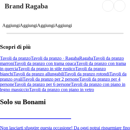
Brand Ragaba
Aggiungi
Aggiungi
Aggiungi
Aggiungi
Scopri di più
Tavoli da pranzo
Tavoli da pranzo · Ragaba
Ragaba
Tavoli da pranzo
marroni
Tavoli da pranzo con trama opaca
Tavoli da pranzo con trama
in quercia
Tavoli da pranzo in stile rustico
Tavoli da pranzo
bianchi
Tavoli da pranzo allungabili
Tavoli da pranzo rotondi
Tavoli da
pranzo ovali
Tavoli da pranzo per 2 persone
Tavoli da pranzo per 4
persone
Tavoli da pranzo per 6 persone
Tavoli da pranzo con piano in
legno massiccio
Tavoli da pranzo con piano in vetro
Solo su Bonami
Saldi estivi fino al -40%
Non lasciarti sfuggire questa occasione! Da oggi potrai risparmiare fino