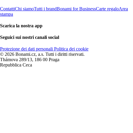
Contatti
Chi siamo
Tutti i brand
Bonami for Business
Carte regalo
Area
stampa
Scarica la nostra app
Seguici sui nostri canali social
Protezione dei dati personali
Politica dei cookie
© 2026 Bonami.cz, a.s. Tutti i diritti riservati.
Thámova 289/13, 186 00 Praga
Repubblica Ceca