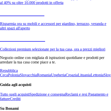
al 40% su oltre 10.000 prodotti in offerta
Giardino in saldo
Risparmia ora su mobili e accessori per giardino, terrazzo, veranda e
altri spazi all'aperto
Premium in saldo
Collezioni premium selezionate per la tua casa, ora a prezzi migliori
Negozio online con migliaia di ispirazioni quotidiane e prodotti per
arredare la tua casa come piace a te.
Repubblica
Ceca
Polonia
Slovacchia
Romania
Ungheria
Croazia
Lituania
Lettonia
Slov
Guida agli acquisti
Tutto sugli acquisti
Spedizione e consegna
Reclami e resi
Pagamento e
fatture
Crediti
Su Bonami