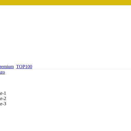
premium
TOP100
nzo