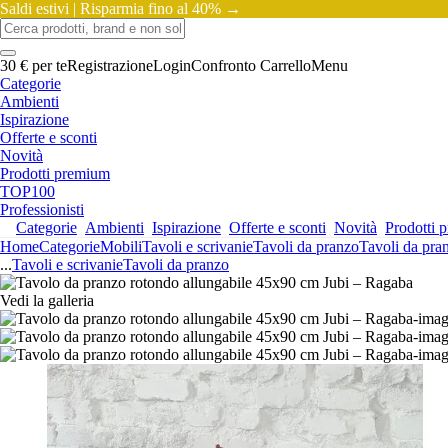
Saldi estivi |
Risparmia fino al 40% →
30 € per te
Registrazione
Login
Confronto
Carrello
Menu
Categorie
Ambienti
Ispirazione
Offerte e sconti
Novità
Prodotti premium
TOP100
Professionisti
Categorie
Ambienti
Ispirazione
Offerte e sconti
Novità
Prodotti 
Home
Categorie
Mobili
Tavoli e scrivanie
Tavoli da pranzo
Tavoli da pra
...
Tavoli e scrivanie
Tavoli da pranzo
Vedi la galleria