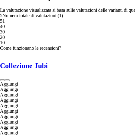
La valutazione visualizzata si basa sulle valutazioni delle varianti di qu
5
Numero totale di valutazioni
(
1
)
5
1
4
0
3
0
2
0
1
0
Come funzionano le recensioni?
Collezione Jubi
Aggiungi
Aggiungi
Aggiungi
Aggiungi
Aggiungi
Aggiungi
Aggiungi
Aggiungi
Aggiungi
Aggiungi