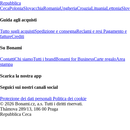
Repubblica
Ceca
Polonia
Slovacchia
Romania
Ungheria
Croazia
Lituania
Lettonia
Slov
Guida agli acquisti
Tutto sugli acquisti
Spedizione e consegna
Reclami e resi
Pagamento e
fatture
Crediti
Su Bonami
Contatti
Chi siamo
Tutti i brand
Bonami for Business
Carte regalo
Area
stampa
Scarica la nostra app
Seguici sui nostri canali social
Protezione dei dati personali
Politica dei cookie
© 2026 Bonami.cz, a.s. Tutti i diritti riservati.
Thámova 289/13, 186 00 Praga
Repubblica Ceca