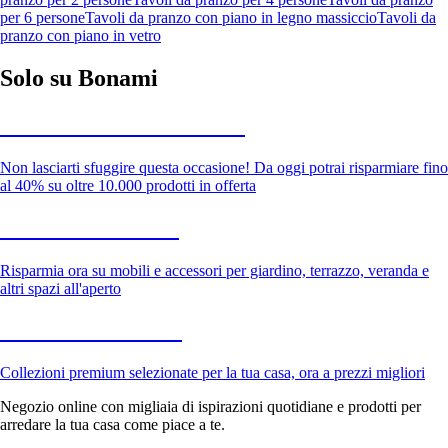
per 6 persone
Tavoli da pranzo con piano in legno massiccio
Tavoli da
pranzo con piano in vetro
Solo su Bonami
Saldi estivi fino al -40%
Non lasciarti sfuggire questa occasione! Da oggi potrai risparmiare fino
al 40% su oltre 10.000 prodotti in offerta
Giardino in saldo
Risparmia ora su mobili e accessori per giardino, terrazzo, veranda e
altri spazi all'aperto
Premium in saldo
Collezioni premium selezionate per la tua casa, ora a prezzi migliori
Negozio online con migliaia di ispirazioni quotidiane e prodotti per
arredare la tua casa come piace a te.