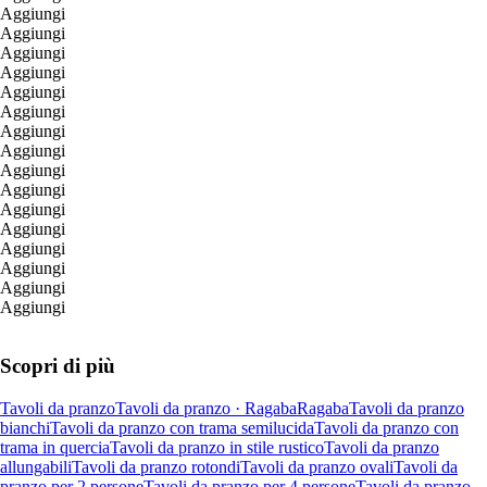
Aggiungi
Aggiungi
Aggiungi
Aggiungi
Aggiungi
Aggiungi
Aggiungi
Aggiungi
Aggiungi
Aggiungi
Aggiungi
Aggiungi
Aggiungi
Aggiungi
Aggiungi
Aggiungi
Scopri di più
Tavoli da pranzo
Tavoli da pranzo · Ragaba
Ragaba
Tavoli da pranzo
bianchi
Tavoli da pranzo con trama semilucida
Tavoli da pranzo con
trama in quercia
Tavoli da pranzo in stile rustico
Tavoli da pranzo
allungabili
Tavoli da pranzo rotondi
Tavoli da pranzo ovali
Tavoli da
pranzo per 2 persone
Tavoli da pranzo per 4 persone
Tavoli da pranzo