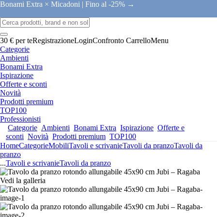
Bonami Extra × Micadoni |
Fino al -25% →
30 € per te
Registrazione
Login
Confronto
Carrello
Menu
Categorie
Ambienti
Bonami Extra
Ispirazione
Offerte e sconti
Novità
Prodotti premium
TOP100
Professionisti
Categorie
Ambienti
Bonami Extra
Ispirazione
Offerte e
sconti
Novità
Prodotti premium
TOP100
Home
Categorie
Mobili
Tavoli e scrivanie
Tavoli da pranzo
Tavoli da
pranzo
...
Tavoli e scrivanie
Tavoli da pranzo
Vedi la galleria