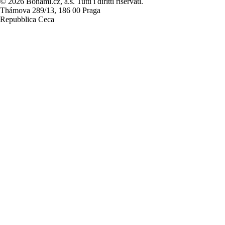
© 2026 Bonami.cz, a.s. Tutti i diritti riservati.
Thámova 289/13, 186 00 Praga
Repubblica Ceca