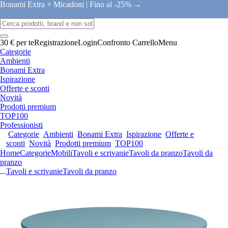
Bonami Extra × Micadoni |
Fino al -25% →
30 € per te
Registrazione
Login
Confronto
Carrello
Menu
Categorie
Ambienti
Bonami Extra
Ispirazione
Offerte e sconti
Novità
Prodotti premium
TOP100
Professionisti
Categorie
Ambienti
Bonami Extra
Ispirazione
Offerte e
sconti
Novità
Prodotti premium
TOP100
Home
Categorie
Mobili
Tavoli e scrivanie
Tavoli da pranzo
Tavoli da
pranzo
...
Tavoli e scrivanie
Tavoli da pranzo