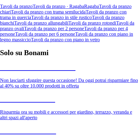
Tavoli da pranzo
Tavoli da pranzo · Ragaba
Ragaba
Tavoli da pranzo
chiari
Tavoli da pranzo con trama semilucida
Tavoli da pranzo con
trama in quercia
Tavoli da pranzo in stile rustico
Tavoli da pranzo
bianchi
Tavoli da pranzo allungabili
Tavoli da pranzo rotondi
Tavoli da
pranzo ovali
Tavoli da pranzo per 2 persone
Tavoli da pranzo per 4
persone
Tavoli da pranzo per 6 persone
Tavoli da pranzo con piano in
legno massiccio
Tavoli da pranzo con piano in vetro
Solo su Bonami
Saldi estivi fino al -40%
Non lasciarti sfuggire questa occasione! Da oggi potrai risparmiare fino
al 40% su oltre 10.000 prodotti in offerta
Giardino in saldo
Risparmia ora su mobili e accessori per giardino, terrazzo, veranda e
altri spazi all'aperto
Premium in saldo