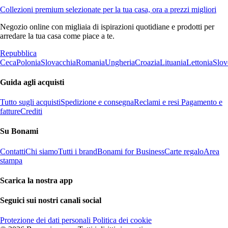
Collezioni premium selezionate per la tua casa, ora a prezzi migliori
Negozio online con migliaia di ispirazioni quotidiane e prodotti per
arredare la tua casa come piace a te.
Repubblica
Ceca
Polonia
Slovacchia
Romania
Ungheria
Croazia
Lituania
Lettonia
Slov
Guida agli acquisti
Tutto sugli acquisti
Spedizione e consegna
Reclami e resi
Pagamento e
fatture
Crediti
Su Bonami
Contatti
Chi siamo
Tutti i brand
Bonami for Business
Carte regalo
Area
stampa
Scarica la nostra app
Seguici sui nostri canali social
Protezione dei dati personali
Politica dei cookie