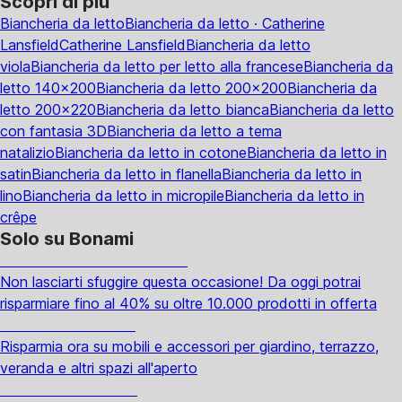
Scopri di più
Biancheria da letto
Biancheria da letto · Catherine
Lansfield
Catherine Lansfield
Biancheria da letto
viola
Biancheria da letto per letto alla francese
Biancheria da
letto 140x200
Biancheria da letto 200x200
Biancheria da
letto 200x220
Biancheria da letto bianca
Biancheria da letto
con fantasia 3D
Biancheria da letto a tema
natalizio
Biancheria da letto in cotone
Biancheria da letto in
satin
Biancheria da letto in flanella
Biancheria da letto in
lino
Biancheria da letto in micropile
Biancheria da letto in
crêpe
Solo su Bonami
Saldi estivi fino al -40%
Non lasciarti sfuggire questa occasione! Da oggi potrai
risparmiare fino al 40% su oltre 10.000 prodotti in offerta
Giardino in saldo
Risparmia ora su mobili e accessori per giardino, terrazzo,
veranda e altri spazi all'aperto
Premium in saldo