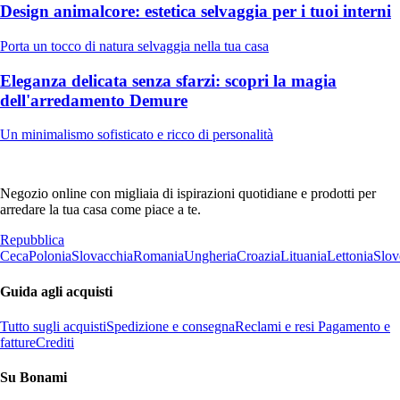
Design animalcore: estetica selvaggia per i tuoi interni
Porta un tocco di natura selvaggia nella tua casa
Eleganza delicata senza sfarzi: scopri la magia
dell'arredamento Demure
Un minimalismo sofisticato e ricco di personalità
Negozio online con migliaia di ispirazioni quotidiane e prodotti per
arredare la tua casa come piace a te.
Repubblica
Ceca
Polonia
Slovacchia
Romania
Ungheria
Croazia
Lituania
Lettonia
Slov
Guida agli acquisti
Tutto sugli acquisti
Spedizione e consegna
Reclami e resi
Pagamento e
fatture
Crediti
Su Bonami