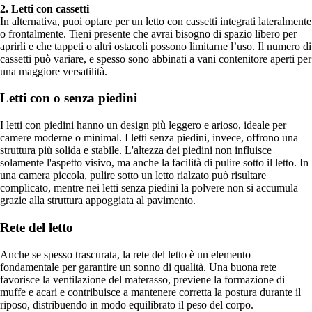
2. Letti con cassetti
In alternativa, puoi optare per un letto con cassetti integrati lateralmente
o frontalmente. Tieni presente che avrai bisogno di spazio libero per
aprirli e che tappeti o altri ostacoli possono limitarne l’uso. Il numero di
cassetti può variare, e spesso sono abbinati a vani contenitore aperti per
una maggiore versatilità.
Letti con o senza piedini
I letti con piedini hanno un design più leggero e arioso, ideale per
camere moderne o minimal. I letti senza piedini, invece, offrono una
struttura più solida e stabile. L'altezza dei piedini non influisce
solamente l'aspetto visivo, ma anche la facilità di pulire sotto il letto. In
una camera piccola, pulire sotto un letto rialzato può risultare
complicato, mentre nei letti senza piedini la polvere non si accumula
grazie alla struttura appoggiata al pavimento.
Rete del letto
Anche se spesso trascurata, la rete del letto è un elemento
fondamentale per garantire un sonno di qualità. Una buona rete
favorisce la ventilazione del materasso, previene la formazione di
muffe e acari e contribuisce a mantenere corretta la postura durante il
riposo, distribuendo in modo equilibrato il peso del corpo.