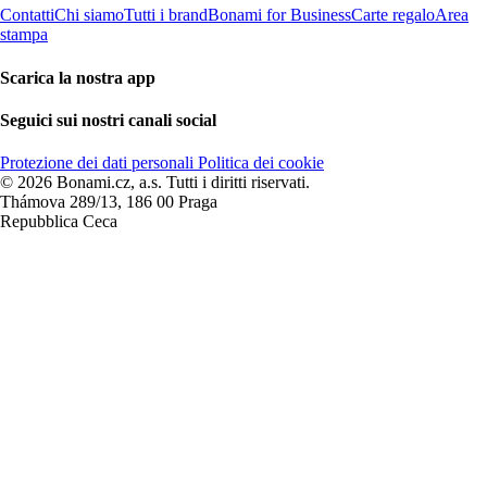
Contatti
Chi siamo
Tutti i brand
Bonami for Business
Carte regalo
Area
stampa
Scarica la nostra app
Seguici sui nostri canali social
Protezione dei dati personali
Politica dei cookie
© 2026 Bonami.cz, a.s. Tutti i diritti riservati.
Thámova 289/13, 186 00 Praga
Repubblica Ceca