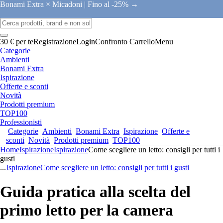
Bonami Extra × Micadoni |
Fino al -25% →
30 € per te
Registrazione
Login
Confronto
Carrello
Menu
Categorie
Ambienti
Bonami Extra
Ispirazione
Offerte e sconti
Novità
Prodotti premium
TOP100
Professionisti
Categorie
Ambienti
Bonami Extra
Ispirazione
Offerte e
sconti
Novità
Prodotti premium
TOP100
Home
Ispirazione
Ispirazione
Come scegliere un letto: consigli per tutti i
gusti
...
Ispirazione
Come scegliere un letto: consigli per tutti i gusti
Guida pratica alla scelta del
primo letto per la camera