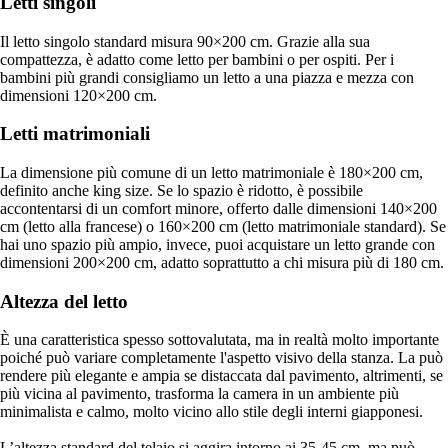
Letti singoli
Il letto singolo standard misura 90×200 cm. Grazie alla sua
compattezza, è adatto come letto per bambini o per ospiti. Per i
bambini più grandi consigliamo un letto a una piazza e mezza con
dimensioni 120×200 cm.
Letti matrimoniali
La dimensione più comune di un letto matrimoniale è 180×200 cm,
definito anche king size. Se lo spazio è ridotto, è possibile
accontentarsi di un comfort minore, offerto dalle dimensioni 140×200
cm (letto alla francese) o 160×200 cm (letto matrimoniale standard). Se
hai uno spazio più ampio, invece, puoi acquistare un letto grande con
dimensioni 200×200 cm, adatto soprattutto a chi misura più di 180 cm.
Altezza del letto
È una caratteristica spesso sottovalutata, ma in realtà molto importante
poiché può variare completamente l'aspetto visivo della stanza. La può
rendere più elegante e ampia se distaccata dal pavimento, altrimenti, se
più vicina al pavimento, trasforma la camera in un ambiente più
minimalista e calmo, molto vicino allo stile degli interni giapponesi.
L’altezza standard del telaio si aggira intorno ai 35-45 cm, ma può