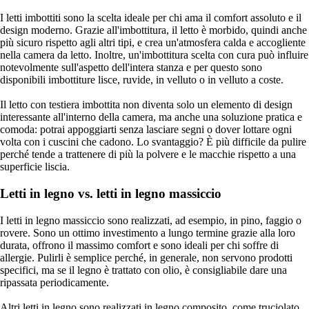
I letti imbottiti sono la scelta ideale per chi ama il comfort assoluto e il
design moderno. Grazie all'imbottitura, il letto è morbido, quindi anche
più sicuro rispetto agli altri tipi, e crea un'atmosfera calda e accogliente
nella camera da letto. Inoltre, un'imbottitura scelta con cura può influire
notevolmente sull'aspetto dell'intera stanza e per questo sono
disponibili imbottiture lisce, ruvide, in velluto o in velluto a coste.
Il letto con testiera imbottita non diventa solo un elemento di design
interessante all'interno della camera, ma anche una soluzione pratica e
comoda: potrai appoggiarti senza lasciare segni o dover lottare ogni
volta con i cuscini che cadono. Lo svantaggio? È più difficile da pulire
perché tende a trattenere di più la polvere e le macchie rispetto a una
superficie liscia.
Letti in legno vs. letti in legno massiccio
I letti in legno massiccio sono realizzati, ad esempio, in pino, faggio o
rovere. Sono un ottimo investimento a lungo termine grazie alla loro
durata, offrono il massimo comfort e sono ideali per chi soffre di
allergie. Pulirli è semplice perché, in generale, non servono prodotti
specifici, ma se il legno è trattato con olio, è consigliabile dare una
ripassata periodicamente.
Altri letti in legno sono realizzati in legno composito, come truciolato,