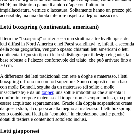
MDF, multistrato o pannelli a nido d’ape con finiture in
impiallacciatura, vernice o laccatura. Solitamente hanno un prezzo più
accessibile, ma una durata inferiore rispetto al legno massiccio.
Letti boxspring (continentali, americani)
Il termine "boxspring" si riferisce a una struttura a tre livelli tipica dei
letti diffusi in Nord America e nei Paesi scandinavi, e, infatti, a seconda
della zona geografica, vengono spesso chiamati letti americani o letti
continentali. Questo tipo di letto si distingue per il design elegante, la
base robusta e l’altezza confortevole del telaio, che può arrivare fino a
70 cm.
A differenza dei letti tradizionali con rete a doghe e materasso, i letti
boxspring offrono un comfort superiore. Sono composti da una base
con molle Bonnell, seguita da un materasso (di solito a molle
insacchettate) e da un
topper
, una sottile imbottitura che aumenta il
comfort tra corpo e materasso. Il topper non è sempre incluso, ma può
essere acquistato separatamente. Grazie alla doppia sospensione creata
da questi strati, il corpo si adatta meglio al materasso. I letti boxspring
sono considerati i letti più "completi" in circolazione anche perché
dotati di testiera e contenitori sottoletto inclusi.
Letti giapponesi