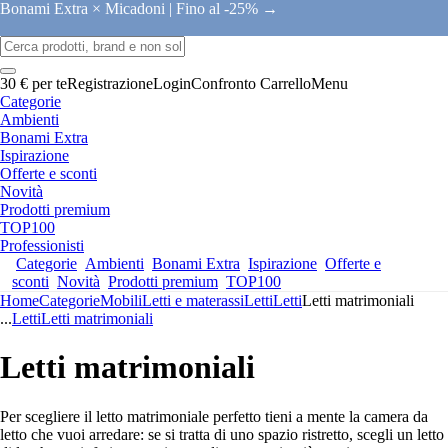
Bonami Extra × Micadoni |
Fino al -25% →
30 € per te
Registrazione
Login
Confronto
Carrello
Menu
Categorie
Ambienti
Bonami Extra
Ispirazione
Offerte e sconti
Novità
Prodotti premium
TOP100
Professionisti
Categorie
Ambienti
Bonami Extra
Ispirazione
Offerte e
sconti
Novità
Prodotti premium
TOP100
Home
Categorie
Mobili
Letti e materassi
Letti
Letti
Letti matrimoniali
...
Letti
Letti matrimoniali
Letti matrimoniali
Per scegliere il letto matrimoniale perfetto tieni a mente la camera da
letto che vuoi arredare: se si tratta di uno spazio ristretto, scegli un letto