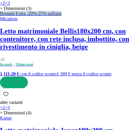
+2
+3
+ Dimensioni (3)
Bonami Extra -20%
-25% sull'app
Micadoni
Letto matrimoniale Bellis
180x200 cm, con
contenitore, con rete inclusa, imbottito, con
rivestimento in ciniglia, beige
(
4
)
In stock
Ultimi pezzi
1 111,20 €
con il codice sconto
1 389 € senza il codice sconto
AGGIUNGI
altre varianti
+2
+3
+ Dimensioni (4)
Karup