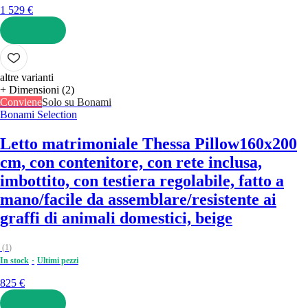
1 529 €
AGGIUNGI
altre varianti
+ Dimensioni (2)
Conviene
Solo su Bonami
Bonami Selection
Letto matrimoniale Thessa Pillow
160x200
cm, con contenitore, con rete inclusa,
imbottito, con testiera regolabile, fatto a
mano/facile da assemblare/resistente ai
graffi di animali domestici, beige
(
1
)
In stock
Ultimi pezzi
825 €