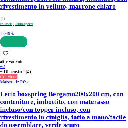
rivestimento in velluto, marrone chiaro
(
1
)
In stock
Ultimi pezzi
1 649 €
AGGIUNGI
altre varianti
+2
+ Dimensioni (4)
Conviene
Maison de Rêve
Letto boxspring Bergamo
200x200 cm, con
contenitore, imbottito, con materasso
incluso/con topper incluso, con
rivestimento in ciniglia, fatto a mano/facile
da assemblare, verde scuro