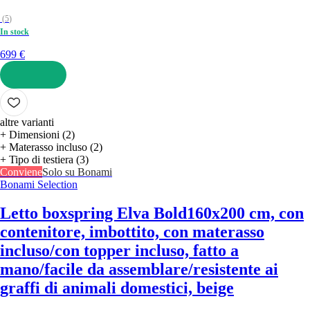
(
5
)
In stock
699 €
AGGIUNGI
altre varianti
+ Dimensioni (2)
+ Materasso incluso (2)
+ Tipo di testiera (3)
Conviene
Solo su Bonami
Bonami Selection
Letto boxspring Elva Bold
160x200 cm, con
contenitore, imbottito, con materasso
incluso/con topper incluso, fatto a
mano/facile da assemblare/resistente ai
graffi di animali domestici, beige