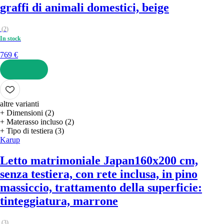
graffi di animali domestici, beige
(
2
)
In stock
769 €
AGGIUNGI
altre varianti
+ Dimensioni (2)
+ Materasso incluso (2)
+ Tipo di testiera (3)
Karup
Letto matrimoniale Japan
160x200 cm,
senza testiera, con rete inclusa, in pino
massiccio, trattamento della superficie:
tinteggiatura, marrone
(
3
)