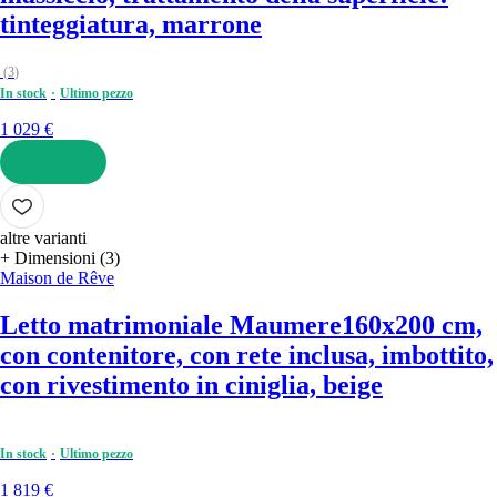
tinteggiatura, marrone
(
3
)
In stock
Ultimo pezzo
1 029 €
AGGIUNGI
altre varianti
+ Dimensioni (3)
Maison de Rêve
Letto matrimoniale Maumere
160x200 cm,
con contenitore, con rete inclusa, imbottito,
con rivestimento in ciniglia, beige
In stock
Ultimo pezzo
1 819 €