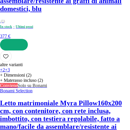
assemblare/resistente ai graffi di animali
domestici, blu
(
1
)
In stock
Ultimi pezzi
377 €
AGGIUNGI
altre varianti
+2
+3
+ Dimensioni (2)
+ Materasso incluso (2)
Conviene
Solo su Bonami
Bonami Selection
Letto matrimoniale Myra Pillow
160x200
cm, con contenitore, con rete inclusa,
imbottito, con testiera regolabile, fatto a
mano/facile da assemblare/resistente ai