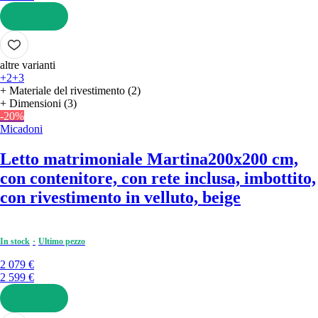
AGGIUNGI
altre varianti
+2
+3
+ Materiale del rivestimento (2)
+ Dimensioni (3)
-20%
Micadoni
Letto matrimoniale Martina
200x200 cm,
con contenitore, con rete inclusa, imbottito,
con rivestimento in velluto, beige
In stock
Ultimo pezzo
2 079 €
2 599 €
AGGIUNGI