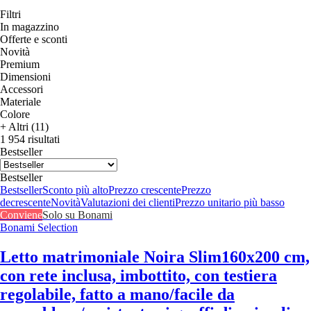
Filtri
In magazzino
Offerte e sconti
Novità
Premium
Dimensioni
Accessori
Materiale
Colore
+ Altri (11)
1 954 risultati
Bestseller
Bestseller
Bestseller
Sconto più alto
Prezzo crescente
Prezzo
decrescente
Novità
Valutazioni dei clienti
Prezzo unitario più basso
Conviene
Solo su Bonami
Bonami Selection
Letto matrimoniale Noira Slim
160x200 cm,
con rete inclusa, imbottito, con testiera
regolabile, fatto a mano/facile da