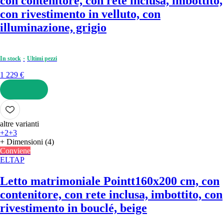
con contenitore, con rete inclusa, imbottito,
con rivestimento in velluto, con
illuminazione, grigio
In stock
Ultimi pezzi
1 229 €
AGGIUNGI
altre varianti
+2
+3
+ Dimensioni (4)
Conviene
ELTAP
Letto matrimoniale Pointt
160x200 cm, con
contenitore, con rete inclusa, imbottito, con
rivestimento in bouclé, beige