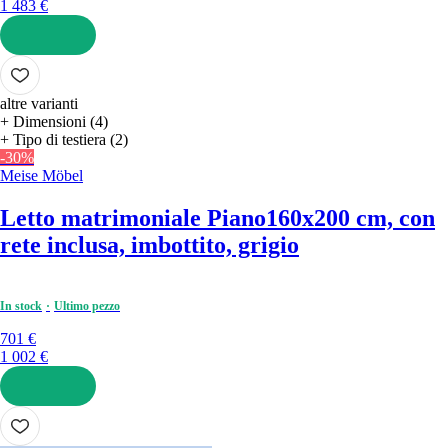
1 483 €
AGGIUNGI
altre varianti
+ Dimensioni (4)
+ Tipo di testiera (2)
-30%
Meise Möbel
Letto matrimoniale Piano
160x200 cm, con
rete inclusa, imbottito, grigio
In stock
Ultimo pezzo
701 €
1 002 €
AGGIUNGI