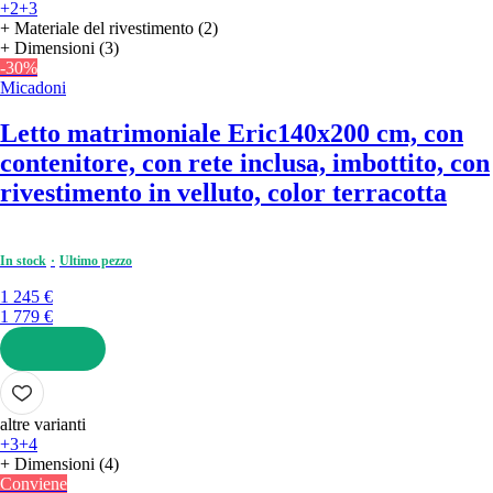
+2
+3
+ Materiale del rivestimento (2)
+ Dimensioni (3)
-30%
Micadoni
Letto matrimoniale Eric
140x200 cm, con
contenitore, con rete inclusa, imbottito, con
rivestimento in velluto, color terracotta
In stock
Ultimo pezzo
1 245 €
1 779 €
AGGIUNGI
altre varianti
+3
+4
+ Dimensioni (4)
Conviene