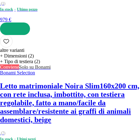
(
1
)
In stock
Ultimo pezzo
979 €
AGGIUNGI
altre varianti
+ Dimensioni (2)
+ Tipo di testiera (2)
Conviene
Solo su Bonami
Bonami Selection
Letto matrimoniale Noira Slim
160x200 cm,
con rete inclusa, imbottito, con testiera
regolabile, fatto a mano/facile da
assemblare/resistente ai graffi di animali
domestici, beige
(
7
)
In stock
Ultimi pezzi