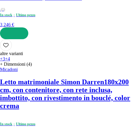
(
1
)
In stock
Ultimo pezzo
3 246 €
AGGIUNGI
altre varianti
+3
+4
+ Dimensioni (4)
Micadoni
Letto matrimoniale Simon Darren
180x200
cm, con contenitore, con rete inclusa,
imbottito, con rivestimento in bouclé, color
crema
In stock
Ultimo pezzo