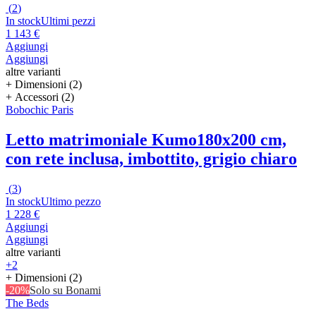
(
2
)
In stock
Ultimi pezzi
1 143 €
Aggiungi
Aggiungi
altre varianti
+ Dimensioni (2)
+ Accessori (2)
Bobochic Paris
Letto matrimoniale Kumo
180x200 cm,
con rete inclusa, imbottito, grigio chiaro
(
3
)
In stock
Ultimo pezzo
1 228 €
Aggiungi
Aggiungi
altre varianti
+2
+ Dimensioni (2)
-20%
Solo su Bonami
The Beds