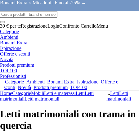
Bonami Extra × Micadoni |
Fino al -25% →
30 € per te
Registrazione
Login
Confronto
Carrello
Menu
Categorie
Ambienti
Bonami Extra
Ispirazione
Offerte e sconti
Novità
Prodotti premium
TOP100
Professionisti
Categorie
Ambienti
Bonami Extra
Ispirazione
Offerte e
sconti
Novità
Prodotti premium
TOP100
Home
Categorie
Mobili
Letti e materassi
Letti
Letti
...
Letti
Letti
matrimoniali
Letti matrimoniali
matrimoniali
Letti matrimoniali con trama in
quercia