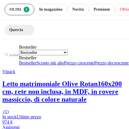
In magazzino
Novità
Premium
Offer
FILTRI
1
Quercia
Bestseller
71 risultati
Bestseller
Bestseller
Sconto più alto
Prezzo crescente
Prezzo decrescente
Vipack
Letto matrimoniale Olive Rotan
160x200
cm, rete non inclusa, in MDF, in rovere
massiccio, di colore naturale
(
1
)
In stock
Ultimo pezzo
974 €
Aggiungi