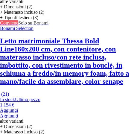
altre varianti
+ Dimensioni (2)
+ Materasso incluso (2)
+ Tipo di testiera (3)
Conviene
Solo su Bonami
Bonami Selection
Letto matrimoniale Thessa Bold
Line
160x200 cm, con contenitore, con
materasso incluso/con rete inclusa,
imbottito, con rivestimento in bouclé, in
schiuma a freddo/in memory foam, fatto a
mano/facile da assemblare, color senape
(
21
)
In stock
Ultimo pezzo
1 154 €
Aggiungi
Aggiungi
altre varianti
+ Dimensioni (2)
+ Materasso incluso (2)