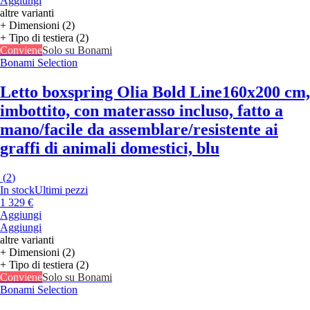
Aggiungi
altre varianti
+ Dimensioni (2)
+ Tipo di testiera (2)
Conviene
Solo su Bonami
Bonami Selection
Letto boxspring Olia Bold Line
160x200 cm,
imbottito, con materasso incluso, fatto a
mano/facile da assemblare/resistente ai
graffi di animali domestici, blu
(
2
)
In stock
Ultimi pezzi
1 329 €
Aggiungi
Aggiungi
altre varianti
+ Dimensioni (2)
+ Tipo di testiera (2)
Conviene
Solo su Bonami
Bonami Selection