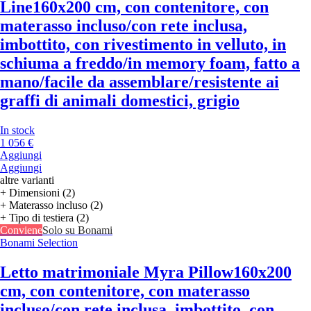
Line
160x200 cm, con contenitore, con
materasso incluso/con rete inclusa,
imbottito, con rivestimento in velluto, in
schiuma a freddo/in memory foam, fatto a
mano/facile da assemblare/resistente ai
graffi di animali domestici, grigio
In stock
1 056 €
Aggiungi
Aggiungi
altre varianti
+ Dimensioni (2)
+ Materasso incluso (2)
+ Tipo di testiera (2)
Conviene
Solo su Bonami
Bonami Selection
Letto matrimoniale Myra Pillow
160x200
cm, con contenitore, con materasso
incluso/con rete inclusa, imbottito, con