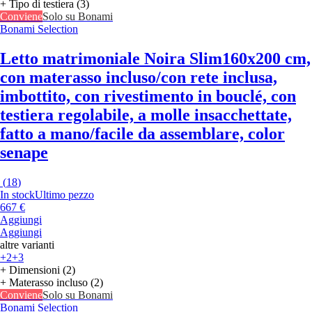
+ Tipo di testiera (3)
Conviene
Solo su Bonami
Bonami Selection
Letto matrimoniale Noira Slim
160x200 cm,
con materasso incluso/con rete inclusa,
imbottito, con rivestimento in bouclé, con
testiera regolabile, a molle insacchettate,
fatto a mano/facile da assemblare, color
senape
(
18
)
In stock
Ultimo pezzo
667 €
Aggiungi
Aggiungi
altre varianti
+2
+3
+ Dimensioni (2)
+ Materasso incluso (2)
Conviene
Solo su Bonami
Bonami Selection