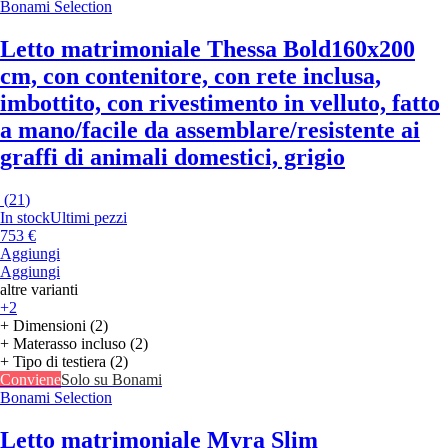
Bonami Selection
Letto matrimoniale Thessa Bold
160x200
cm, con contenitore, con rete inclusa,
imbottito, con rivestimento in velluto, fatto
a mano/facile da assemblare/resistente ai
graffi di animali domestici, grigio
(
21
)
In stock
Ultimi pezzi
753 €
Aggiungi
Aggiungi
altre varianti
+2
+ Dimensioni (2)
+ Materasso incluso (2)
+ Tipo di testiera (2)
Conviene
Solo su Bonami
Bonami Selection
Letto matrimoniale Myra Slim