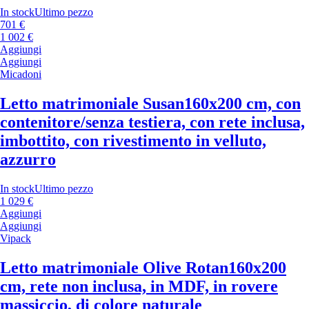
In stock
Ultimo pezzo
701 €
1 002 €
Aggiungi
Aggiungi
Micadoni
Letto matrimoniale Susan
160x200 cm, con
contenitore/senza testiera, con rete inclusa,
imbottito, con rivestimento in velluto,
azzurro
In stock
Ultimo pezzo
1 029 €
Aggiungi
Aggiungi
Vipack
Letto matrimoniale Olive Rotan
160x200
cm, rete non inclusa, in MDF, in rovere
massiccio, di colore naturale