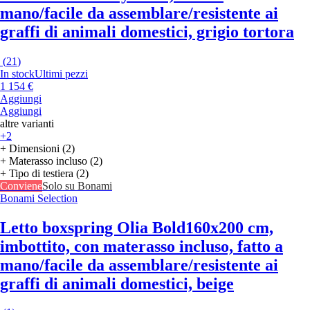
mano/facile da assemblare/resistente ai
graffi di animali domestici, grigio tortora
(
21
)
In stock
Ultimi pezzi
1 154 €
Aggiungi
Aggiungi
altre varianti
+2
+ Dimensioni (2)
+ Materasso incluso (2)
+ Tipo di testiera (2)
Conviene
Solo su Bonami
Bonami Selection
Letto boxspring Olia Bold
160x200 cm,
imbottito, con materasso incluso, fatto a
mano/facile da assemblare/resistente ai
graffi di animali domestici, beige