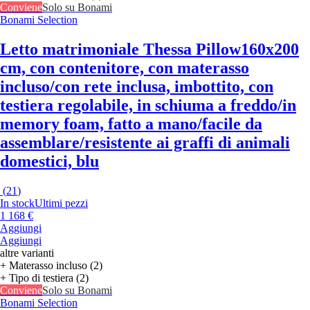
Conviene
Solo su Bonami
Bonami Selection
Letto matrimoniale Thessa Pillow
160x200
cm, con contenitore, con materasso
incluso/con rete inclusa, imbottito, con
testiera regolabile, in schiuma a freddo/in
memory foam, fatto a mano/facile da
assemblare/resistente ai graffi di animali
domestici, blu
(
21
)
In stock
Ultimi pezzi
1 168 €
Aggiungi
Aggiungi
altre varianti
+ Materasso incluso (2)
+ Tipo di testiera (2)
Conviene
Solo su Bonami
Bonami Selection