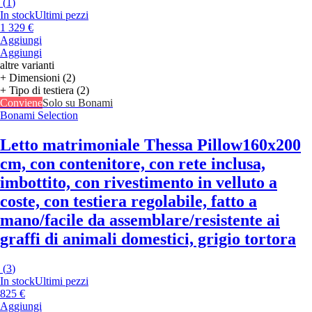
(
1
)
In stock
Ultimi pezzi
1 329 €
Aggiungi
Aggiungi
altre varianti
+ Dimensioni (2)
+ Tipo di testiera (2)
Conviene
Solo su Bonami
Bonami Selection
Letto matrimoniale Thessa Pillow
160x200
cm, con contenitore, con rete inclusa,
imbottito, con rivestimento in velluto a
coste, con testiera regolabile, fatto a
mano/facile da assemblare/resistente ai
graffi di animali domestici, grigio tortora
(
3
)
In stock
Ultimi pezzi
825 €
Aggiungi