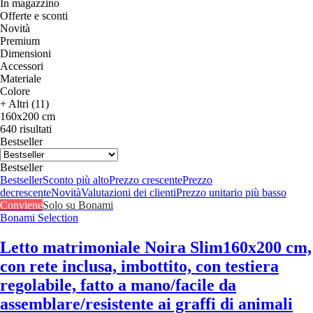
In magazzino
Offerte e sconti
Novità
Premium
Dimensioni
Accessori
Materiale
Colore
+ Altri (11)
160x200 cm
640 risultati
Bestseller
Bestseller
Bestseller
Sconto più alto
Prezzo crescente
Prezzo
decrescente
Novità
Valutazioni dei clienti
Prezzo unitario più basso
Conviene
Solo su Bonami
Bonami Selection
Letto matrimoniale Noira Slim
160x200 cm,
con rete inclusa, imbottito, con testiera
regolabile, fatto a mano/facile da
assemblare/resistente ai graffi di animali