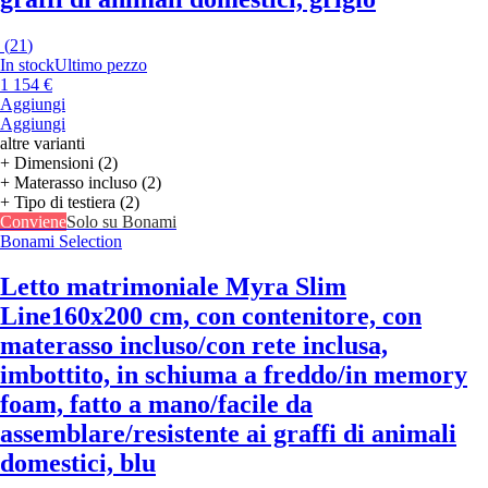
(
21
)
In stock
Ultimo pezzo
1 154 €
Aggiungi
Aggiungi
altre varianti
+ Dimensioni (2)
+ Materasso incluso (2)
+ Tipo di testiera (2)
Conviene
Solo su Bonami
Bonami Selection
Letto matrimoniale Myra Slim
Line
160x200 cm, con contenitore, con
materasso incluso/con rete inclusa,
imbottito, in schiuma a freddo/in memory
foam, fatto a mano/facile da
assemblare/resistente ai graffi di animali
domestici, blu