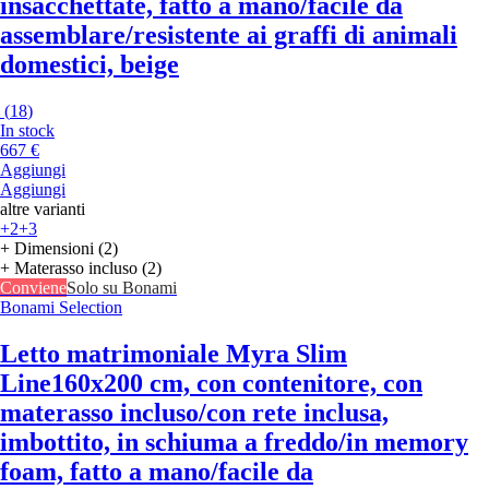
insacchettate, fatto a mano/facile da
assemblare/resistente ai graffi di animali
domestici, beige
(
18
)
In stock
667 €
Aggiungi
Aggiungi
altre varianti
+2
+3
+ Dimensioni (2)
+ Materasso incluso (2)
Conviene
Solo su Bonami
Bonami Selection
Letto matrimoniale Myra Slim
Line
160x200 cm, con contenitore, con
materasso incluso/con rete inclusa,
imbottito, in schiuma a freddo/in memory
foam, fatto a mano/facile da