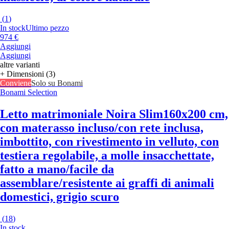
(
1
)
In stock
Ultimo pezzo
974 €
Aggiungi
Aggiungi
altre varianti
+ Dimensioni (3)
Conviene
Solo su Bonami
Bonami Selection
Letto matrimoniale Noira Slim
160x200 cm,
con materasso incluso/con rete inclusa,
imbottito, con rivestimento in velluto, con
testiera regolabile, a molle insacchettate,
fatto a mano/facile da
assemblare/resistente ai graffi di animali
domestici, grigio scuro
(
18
)
In stock