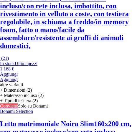
incluso/con rete inclusa, imbottito, con
rivestimento in velluto a coste, con testiera
regolabile, in schiuma a freddo/in memory
foam, fatto a mano/facile da
assemblare/resistente ai graffi di animali
domestici,
(
21
)
In stock
Ultimi pezzi
1 168 €
Aggiungi
Aggiungi
altre varianti
+ Dimensioni (2)
+ Materasso incluso (2)
+ Tipo di testiera (2)
Conviene
Solo su Bonami
Bonami Selection
Letto matrimoniale Noira Slim
160x200 cm,
con materasso incluso/con rete inclusa,