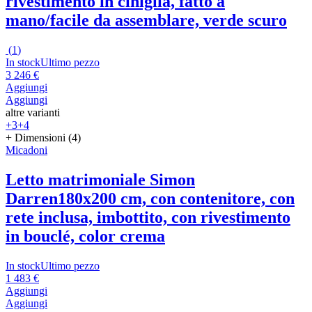
rivestimento in ciniglia, fatto a
mano/facile da assemblare, verde scuro
(
1
)
In stock
Ultimo pezzo
3 246 €
Aggiungi
Aggiungi
altre varianti
+3
+4
+ Dimensioni (4)
Micadoni
Letto matrimoniale Simon
Darren
180x200 cm, con contenitore, con
rete inclusa, imbottito, con rivestimento
in bouclé, color crema
In stock
Ultimo pezzo
1 483 €
Aggiungi
Aggiungi