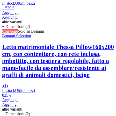
In stock
Ultimi pezzi
1 529 €
Aggiungi
Aggiungi
altre varianti
+ Dimensioni (2)
Conviene
Solo su Bonami
Bonami Selection
Letto matrimoniale Thessa Pillow
160x200
cm, con contenitore, con rete inclusa,
imbottito, con testiera regolabile, fatto a
mano/facile da assemblare/resistente ai
graffi di animali domestici, beige
(
1
)
In stock
Ultimi pezzi
825 €
Aggiungi
Aggiungi
altre varianti
+ Dimensioni (2)