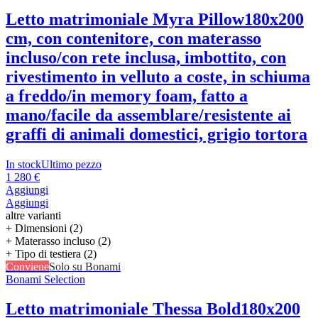
Letto matrimoniale Myra Pillow
180x200
cm, con contenitore, con materasso
incluso/con rete inclusa, imbottito, con
rivestimento in velluto a coste, in schiuma
a freddo/in memory foam, fatto a
mano/facile da assemblare/resistente ai
graffi di animali domestici, grigio tortora
In stock
Ultimo pezzo
1 280 €
Aggiungi
Aggiungi
altre varianti
+ Dimensioni (2)
+ Materasso incluso (2)
+ Tipo di testiera (2)
Conviene
Solo su Bonami
Bonami Selection
Letto matrimoniale Thessa Bold
180x200