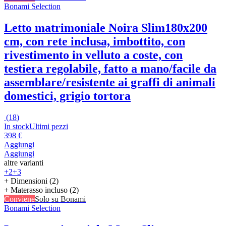
Bonami Selection
Letto matrimoniale Noira Slim
180x200
cm, con rete inclusa, imbottito, con
rivestimento in velluto a coste, con
testiera regolabile, fatto a mano/facile da
assemblare/resistente ai graffi di animali
domestici, grigio tortora
(
18
)
In stock
Ultimi pezzi
398 €
Aggiungi
Aggiungi
altre varianti
+2
+3
+ Dimensioni (2)
+ Materasso incluso (2)
Conviene
Solo su Bonami
Bonami Selection