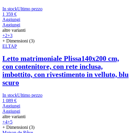
In stock
Ultimo pezzo
1 359 €
Aggiungi
Aggiungi
altre varianti
+2
+3
+ Dimensioni (3)
ELTAP
Letto matrimoniale Plissa
140x200 cm,
con contenitore, con rete inclusa,
imbottito, con rivestimento in velluto, blu
scuro
In stock
Ultimo pezzo
1 089 €
Aggiungi
Aggiungi
altre varianti
+4
+5
+ Dimensioni (3)
Maison de Rêve