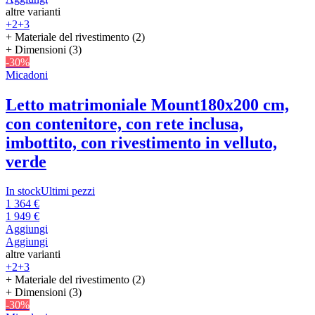
altre varianti
+2
+3
+ Materiale del rivestimento (2)
+ Dimensioni (3)
-30%
Micadoni
Letto matrimoniale Mount
180x200 cm,
con contenitore, con rete inclusa,
imbottito, con rivestimento in velluto,
verde
In stock
Ultimi pezzi
1 364 €
1 949 €
Aggiungi
Aggiungi
altre varianti
+2
+3
+ Materiale del rivestimento (2)
+ Dimensioni (3)
-30%