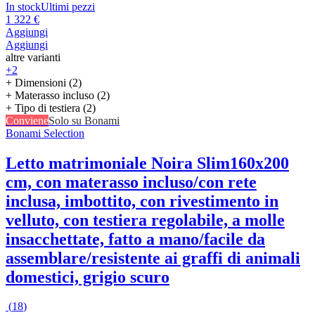
In stock
Ultimi pezzi
1 322 €
Aggiungi
Aggiungi
altre varianti
+2
+ Dimensioni (2)
+ Materasso incluso (2)
+ Tipo di testiera (2)
Conviene
Solo su Bonami
Bonami Selection
Letto matrimoniale Noira Slim
160x200
cm, con materasso incluso/con rete
inclusa, imbottito, con rivestimento in
velluto, con testiera regolabile, a molle
insacchettate, fatto a mano/facile da
assemblare/resistente ai graffi di animali
domestici, grigio scuro
(
18
)