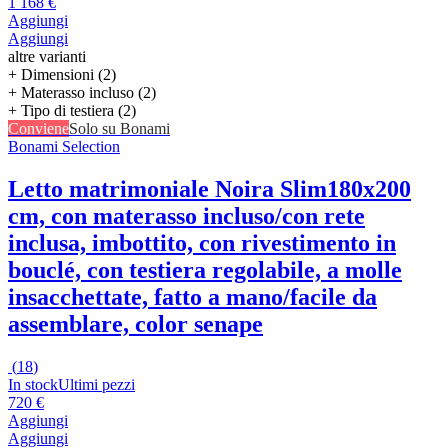
1 168 €
Aggiungi
Aggiungi
altre varianti
+ Dimensioni (2)
+ Materasso incluso (2)
+ Tipo di testiera (2)
Conviene
Solo su Bonami
Bonami Selection
Letto matrimoniale Noira Slim
180x200
cm, con materasso incluso/con rete
inclusa, imbottito, con rivestimento in
bouclé, con testiera regolabile, a molle
insacchettate, fatto a mano/facile da
assemblare, color senape
(
18
)
In stock
Ultimi pezzi
720 €
Aggiungi
Aggiungi