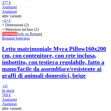
377 €
Aggiungi
Aggiungi
altre varianti
+2
+3
+ Dimensioni (2)
+ Materasso incluso (2)
Conviene
Solo su Bonami
Bonami Selection
Letto matrimoniale Myra Pillow
160x200
cm, con contenitore, con rete inclusa,
imbottito, con testiera regolabile, fatto a
mano/facile da assemblare/resistente ai
graffi di animali domestici, beige
(
2
)
In stock
769 €
Aggiungi
Aggiungi
altre varianti