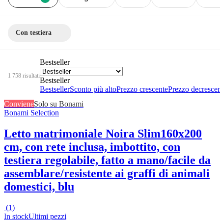
Con testiera
Bestseller
1 758 risultati
Bestseller
Bestseller
Sconto più alto
Prezzo crescente
Prezzo decresce
Conviene
Solo su Bonami
Bonami Selection
Letto matrimoniale Noira Slim
160x200
cm, con rete inclusa, imbottito, con
testiera regolabile, fatto a mano/facile da
assemblare/resistente ai graffi di animali
domestici, blu
(
1
)
In stock
Ultimi pezzi