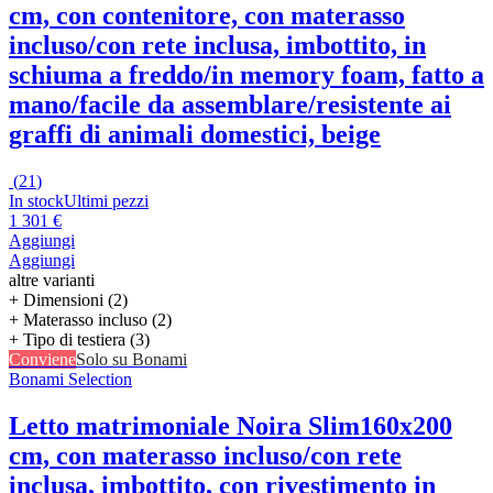
cm, con contenitore, con materasso
incluso/con rete inclusa, imbottito, in
schiuma a freddo/in memory foam, fatto a
mano/facile da assemblare/resistente ai
graffi di animali domestici, beige
(
21
)
In stock
Ultimi pezzi
1 301 €
Aggiungi
Aggiungi
altre varianti
+ Dimensioni (2)
+ Materasso incluso (2)
+ Tipo di testiera (3)
Conviene
Solo su Bonami
Bonami Selection
Letto matrimoniale Noira Slim
160x200
cm, con materasso incluso/con rete
inclusa, imbottito, con rivestimento in