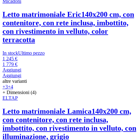
Micadoni
Letto matrimoniale Eric
140x200 cm, con
contenitore, con rete inclusa, imbottito,
con rivestimento in velluto, color
terracotta
In stock
Ultimo pezzo
1 245 €
1 779 €
Aggiungi
Aggiungi
altre varianti
+3
+4
+ Dimensioni (4)
ELTAP
Letto matrimoniale Lamica
140x200 cm,
con contenitore, con rete inclusa,
imbottito, con rivestimento in velluto, con
illuminazione, grigio