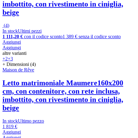
imbottito, con rivestimento in ciniglia,
beige
(
4
)
In stock
Ultimi pezzi
1 111,20 €
con il codice sconto
1 389 € senza il codice sconto
Aggiungi
Aggiungi
altre varianti
+2
+3
+ Dimensioni (4)
Maison de Rêve
Letto matrimoniale Maumere
160x200
cm, con contenitore, con rete inclusa,
imbottito, con rivestimento in ciniglia,
beige
In stock
Ultimo pezzo
1 819 €
Aggiungi
Aggiungi