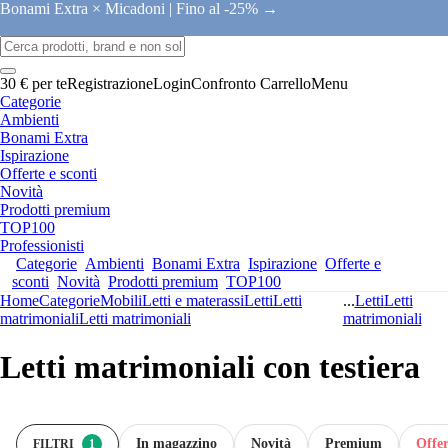
Bonami Extra × Micadoni |
Fino al -25% →
30 € per te
Registrazione
Login
Confronto
Carrello
Menu
Categorie
Ambienti
Bonami Extra
Ispirazione
Offerte e sconti
Novità
Prodotti premium
TOP100
Professionisti
Categorie
Ambienti
Bonami Extra
Ispirazione
Offerte e
sconti
Novità
Prodotti premium
TOP100
Home
Categorie
Mobili
Letti e materassi
Letti
Letti
...
Letti
Letti
matrimoniali
Letti matrimoniali
matrimoniali
Letti matrimoniali con testiera
In magazzino
Novità
Premium
Offer
FILTRI
1