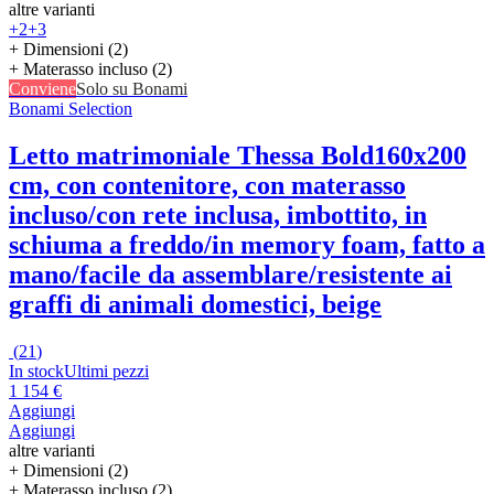
altre varianti
+2
+3
+ Dimensioni (2)
+ Materasso incluso (2)
Conviene
Solo su Bonami
Bonami Selection
Letto matrimoniale Thessa Bold
160x200
cm, con contenitore, con materasso
incluso/con rete inclusa, imbottito, in
schiuma a freddo/in memory foam, fatto a
mano/facile da assemblare/resistente ai
graffi di animali domestici, beige
(
21
)
In stock
Ultimi pezzi
1 154 €
Aggiungi
Aggiungi
altre varianti
+ Dimensioni (2)
+ Materasso incluso (2)