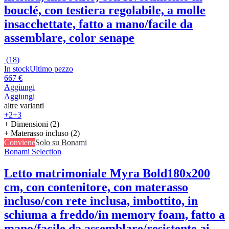
bouclé, con testiera regolabile, a molle
insacchettate, fatto a mano/facile da
assemblare, color senape
(
18
)
In stock
Ultimo pezzo
667 €
Aggiungi
Aggiungi
altre varianti
+2
+3
+ Dimensioni (2)
+ Materasso incluso (2)
Conviene
Solo su Bonami
Bonami Selection
Letto matrimoniale Myra Bold
180x200
cm, con contenitore, con materasso
incluso/con rete inclusa, imbottito, in
schiuma a freddo/in memory foam, fatto a
mano/facile da assemblare/resistente ai