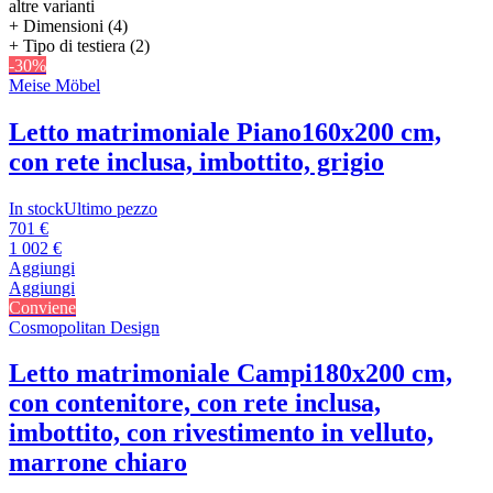
altre varianti
+ Dimensioni (4)
+ Tipo di testiera (2)
-30%
Meise Möbel
Letto matrimoniale Piano
160x200 cm,
con rete inclusa, imbottito, grigio
In stock
Ultimo pezzo
701 €
1 002 €
Aggiungi
Aggiungi
Conviene
Cosmopolitan Design
Letto matrimoniale Campi
180x200 cm,
con contenitore, con rete inclusa,
imbottito, con rivestimento in velluto,
marrone chiaro