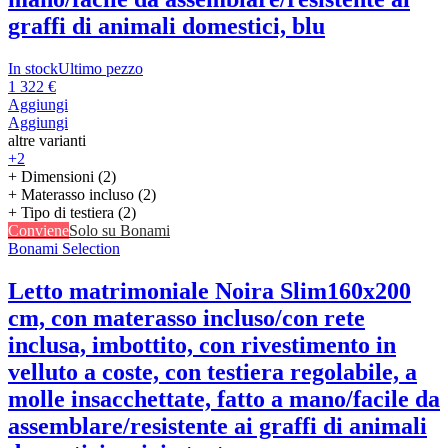
graffi di animali domestici, blu
In stock
Ultimo pezzo
1 322 €
Aggiungi
Aggiungi
altre varianti
+2
+ Dimensioni (2)
+ Materasso incluso (2)
+ Tipo di testiera (2)
Conviene
Solo su Bonami
Bonami Selection
Letto matrimoniale Noira Slim
160x200
cm, con materasso incluso/con rete
inclusa, imbottito, con rivestimento in
velluto a coste, con testiera regolabile, a
molle insacchettate, fatto a mano/facile da
assemblare/resistente ai graffi di animali