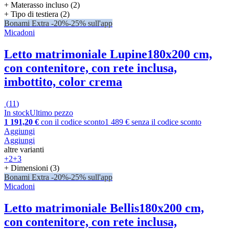
+ Materasso incluso (2)
+ Tipo di testiera (2)
Bonami Extra -20%
-25% sull'app
Micadoni
Letto matrimoniale Lupine
180x200 cm,
con contenitore, con rete inclusa,
imbottito, color crema
(
11
)
In stock
Ultimo pezzo
1 191,20 €
con il codice sconto
1 489 € senza il codice sconto
Aggiungi
Aggiungi
altre varianti
+2
+3
+ Dimensioni (3)
Bonami Extra -20%
-25% sull'app
Micadoni
Letto matrimoniale Bellis
180x200 cm,
con contenitore, con rete inclusa,