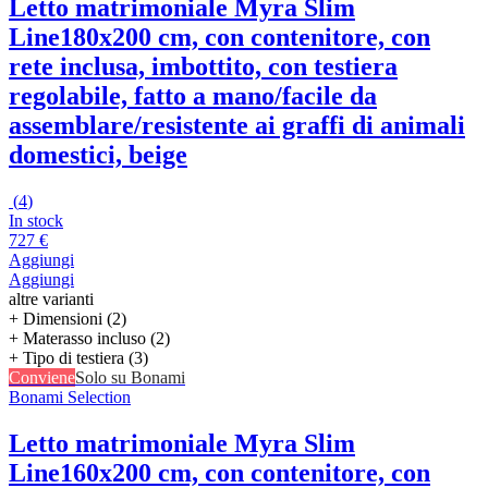
Letto matrimoniale Myra Slim
Line
180x200 cm, con contenitore, con
rete inclusa, imbottito, con testiera
regolabile, fatto a mano/facile da
assemblare/resistente ai graffi di animali
domestici, beige
(
4
)
In stock
727 €
Aggiungi
Aggiungi
altre varianti
+ Dimensioni (2)
+ Materasso incluso (2)
+ Tipo di testiera (3)
Conviene
Solo su Bonami
Bonami Selection
Letto matrimoniale Myra Slim
Line
160x200 cm, con contenitore, con