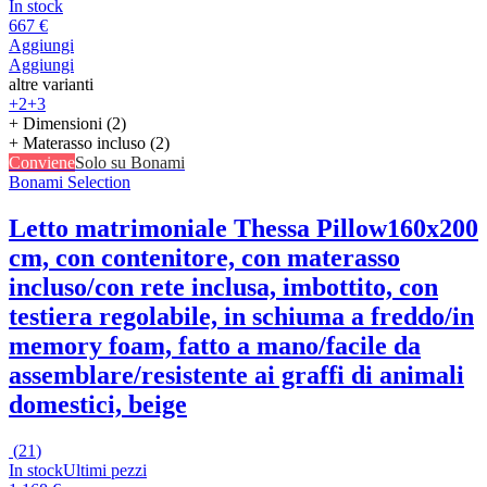
In stock
667 €
Aggiungi
Aggiungi
altre varianti
+2
+3
+ Dimensioni (2)
+ Materasso incluso (2)
Conviene
Solo su Bonami
Bonami Selection
Letto matrimoniale Thessa Pillow
160x200
cm, con contenitore, con materasso
incluso/con rete inclusa, imbottito, con
testiera regolabile, in schiuma a freddo/in
memory foam, fatto a mano/facile da
assemblare/resistente ai graffi di animali
domestici, beige
(
21
)
In stock
Ultimi pezzi