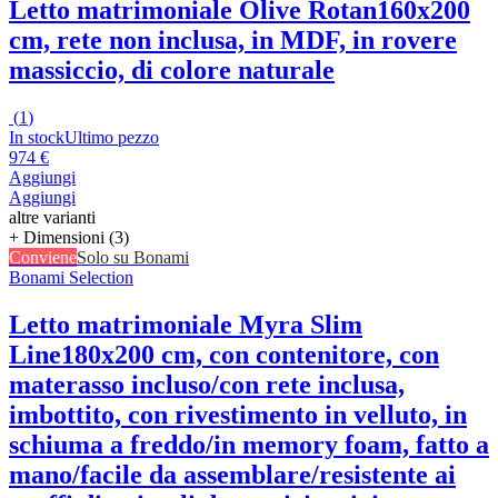
Letto matrimoniale Olive Rotan
160x200
cm, rete non inclusa, in MDF, in rovere
massiccio, di colore naturale
(
1
)
In stock
Ultimo pezzo
974 €
Aggiungi
Aggiungi
altre varianti
+ Dimensioni (3)
Conviene
Solo su Bonami
Bonami Selection
Letto matrimoniale Myra Slim
Line
180x200 cm, con contenitore, con
materasso incluso/con rete inclusa,
imbottito, con rivestimento in velluto, in
schiuma a freddo/in memory foam, fatto a
mano/facile da assemblare/resistente ai