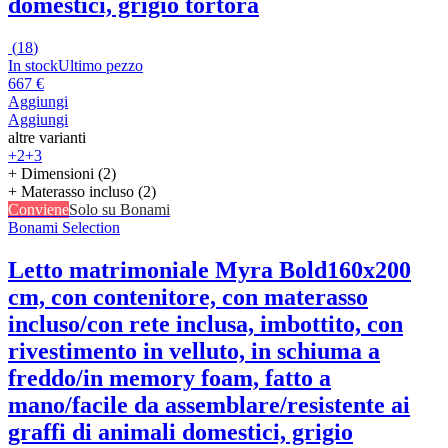
domestici, grigio tortora
(
18
)
In stock
Ultimo pezzo
667 €
Aggiungi
Aggiungi
altre varianti
+2
+3
+ Dimensioni (2)
+ Materasso incluso (2)
Conviene
Solo su Bonami
Bonami Selection
Letto matrimoniale Myra Bold
160x200
cm, con contenitore, con materasso
incluso/con rete inclusa, imbottito, con
rivestimento in velluto, in schiuma a
freddo/in memory foam, fatto a
mano/facile da assemblare/resistente ai
graffi di animali domestici, grigio