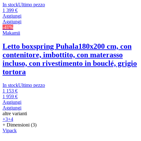
In stock
Ultimo pezzo
1 399 €
Aggiungi
Aggiungi
-41%
Makamii
Letto boxspring Puhala
180x200 cm, con
contenitore, imbottito, con materasso
incluso, con rivestimento in bouclé, grigio
tortora
In stock
Ultimo pezzo
1 153 €
1 959 €
Aggiungi
Aggiungi
altre varianti
+3
+4
+ Dimensioni (3)
Vipack