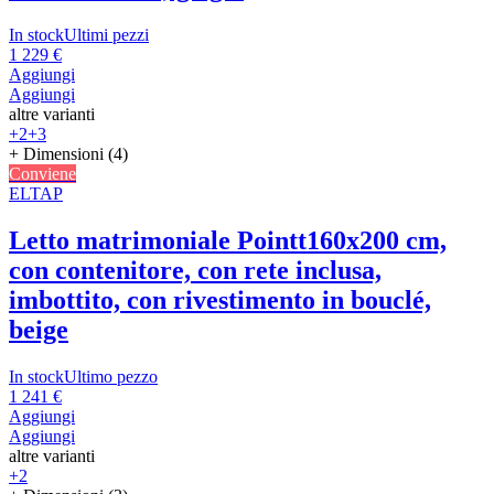
In stock
Ultimi pezzi
1 229 €
Aggiungi
Aggiungi
altre varianti
+2
+3
+ Dimensioni (4)
Conviene
ELTAP
Letto matrimoniale Pointt
160x200 cm,
con contenitore, con rete inclusa,
imbottito, con rivestimento in bouclé,
beige
In stock
Ultimo pezzo
1 241 €
Aggiungi
Aggiungi
altre varianti
+2