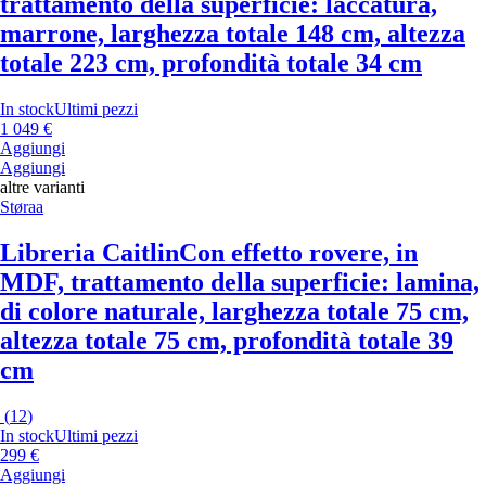
trattamento della superficie: laccatura,
marrone, larghezza totale 148 cm, altezza
totale 223 cm, profondità totale 34 cm
In stock
Ultimi pezzi
1 049 €
Aggiungi
Aggiungi
altre varianti
Støraa
Libreria Caitlin
Con effetto rovere, in
MDF, trattamento della superficie: lamina,
di colore naturale, larghezza totale 75 cm,
altezza totale 75 cm, profondità totale 39
cm
(
12
)
In stock
Ultimi pezzi
299 €
Aggiungi