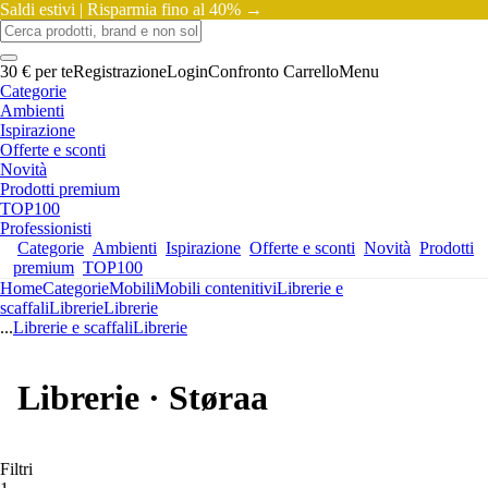
Saldi estivi |
Risparmia fino al 40% →
30 € per te
Registrazione
Login
Confronto
Carrello
Menu
Categorie
Ambienti
Ispirazione
Offerte e sconti
Novità
Prodotti premium
TOP100
Professionisti
Categorie
Ambienti
Ispirazione
Offerte e sconti
Novità
Prodotti
premium
TOP100
Home
Categorie
Mobili
Mobili contenitivi
Librerie e
scaffali
Librerie
Librerie
...
Librerie e scaffali
Librerie
Librerie · Støraa
Filtri