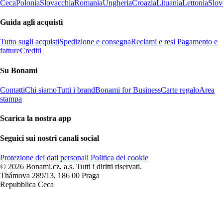
Ceca
Polonia
Slovacchia
Romania
Ungheria
Croazia
Lituania
Lettonia
Slov
Guida agli acquisti
Tutto sugli acquisti
Spedizione e consegna
Reclami e resi
Pagamento e
fatture
Crediti
Su Bonami
Contatti
Chi siamo
Tutti i brand
Bonami for Business
Carte regalo
Area
stampa
Scarica la nostra app
Seguici sui nostri canali social
Protezione dei dati personali
Politica dei cookie
© 2026 Bonami.cz, a.s. Tutti i diritti riservati.
Thámova 289/13, 186 00 Praga
Repubblica Ceca