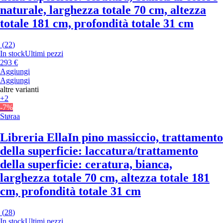
naturale, larghezza totale 70 cm, altezza
totale 181 cm, profondità totale 31 cm
(
22
)
In stock
Ultimi pezzi
293 €
Aggiungi
Aggiungi
altre varianti
+2
-7%
Støraa
Libreria Ella
In pino massiccio, trattamento
della superficie: laccatura/trattamento
della superficie: ceratura, bianca,
larghezza totale 70 cm, altezza totale 181
cm, profondità totale 31 cm
(
28
)
In stock
Ultimi pezzi