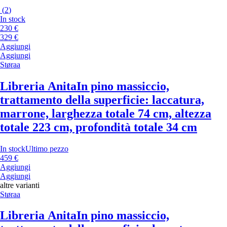
(
2
)
In stock
230 €
329 €
Aggiungi
Aggiungi
Støraa
Libreria Anita
In pino massiccio,
trattamento della superficie: laccatura,
marrone, larghezza totale 74 cm, altezza
totale 223 cm, profondità totale 34 cm
In stock
Ultimo pezzo
459 €
Aggiungi
Aggiungi
altre varianti
Støraa
Libreria Anita
In pino massiccio,