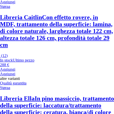
Aggiungi
Støraa
Libreria Caitlin
Con effetto rovere, in
MDF, trattamento della superficie: lamina,
di colore naturale, larghezza totale 122 cm,
altezza totale 126 cm, profondità totale 29
cm
(
12
)
In stock
Ultimo pezzo
288 €
Aggiungi
Aggiungi
altre varianti
Qualità garantita
Støraa
Libreria Ella
In pino massiccio, trattamento
della superficie: laccatura/trattamento
della superficie: ceratura, bianca/di colore