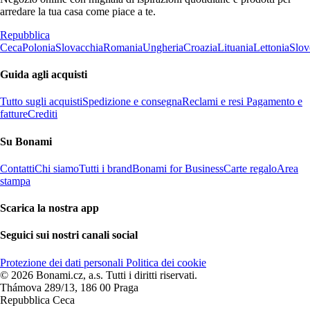
arredare la tua casa come piace a te.
Repubblica
Ceca
Polonia
Slovacchia
Romania
Ungheria
Croazia
Lituania
Lettonia
Slov
Guida agli acquisti
Tutto sugli acquisti
Spedizione e consegna
Reclami e resi
Pagamento e
fatture
Crediti
Su Bonami
Contatti
Chi siamo
Tutti i brand
Bonami for Business
Carte regalo
Area
stampa
Scarica la nostra app
Seguici sui nostri canali social
Protezione dei dati personali
Politica dei cookie
© 2026 Bonami.cz, a.s. Tutti i diritti riservati.
Thámova 289/13, 186 00 Praga
Repubblica Ceca