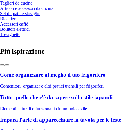
Taglieri da cucina
Articoli e accessori da cucina
Set di piatti e stoviglie
Bicchieri
Accessori caffè
Bollitori elettrici
Tovagliette
Più ispirazione
Come organizzare al meglio il tuo frigorifero
Contenitori, organizer e altri pratici utensili per frigoriferi
Tutto quello che c'è da sapere sullo stile japandi
Elementi naturali e funzionalità in un unico stile
Impara l'arte di apparecchiare la tavola per le feste