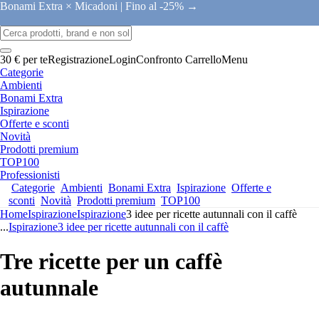
Bonami Extra × Micadoni |
Fino al -25% →
30 € per te
Registrazione
Login
Confronto
Carrello
Menu
Categorie
Ambienti
Bonami Extra
Ispirazione
Offerte e sconti
Novità
Prodotti premium
TOP100
Professionisti
Categorie
Ambienti
Bonami Extra
Ispirazione
Offerte e
sconti
Novità
Prodotti premium
TOP100
Home
Ispirazione
Ispirazione
3 idee per ricette autunnali con il caffè
...
Ispirazione
3 idee per ricette autunnali con il caffè
Tre ricette per un caffè
autunnale