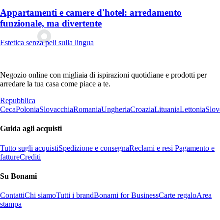
Appartamenti e camere d'hotel: arredamento
funzionale, ma divertente
Estetica senza peli sulla lingua
Negozio online con migliaia di ispirazioni quotidiane e prodotti per
arredare la tua casa come piace a te.
Repubblica
Ceca
Polonia
Slovacchia
Romania
Ungheria
Croazia
Lituania
Lettonia
Slov
Guida agli acquisti
Tutto sugli acquisti
Spedizione e consegna
Reclami e resi
Pagamento e
fatture
Crediti
Su Bonami
Contatti
Chi siamo
Tutti i brand
Bonami for Business
Carte regalo
Area
stampa