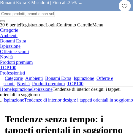
Bonami Extra × Micadoni |
Fino al -25% →
30 € per te
Registrazione
Login
Confronto
Carrello
Menu
Categorie
Ambienti
Bonami Extra
Ispirazione
Offerte e sconti
Novità
Prodotti premium
TOP100
Professionisti
Categorie
Ambienti
Bonami Extra
Ispirazione
Offerte e
sconti
Novità
Prodotti premium
TOP100
Home
Ispirazione
Ispirazione
Tendenze di interior design: i tappeti
orientali in soggiorno
...
Ispirazione
Tendenze di interior design: i tappeti orientali in soggiorno
Tendenze senza tempo: i
tappeti orientali in soggiorno