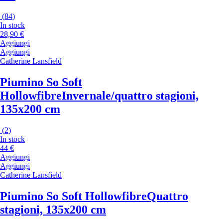
(
84
)
In stock
28,90 €
Aggiungi
Aggiungi
Catherine Lansfield
Piumino So Soft
Hollowfibre
Invernale/quattro stagioni,
135x200 cm
(
2
)
In stock
44 €
Aggiungi
Aggiungi
Catherine Lansfield
Piumino So Soft Hollowfibre
Quattro
stagioni, 135x200 cm