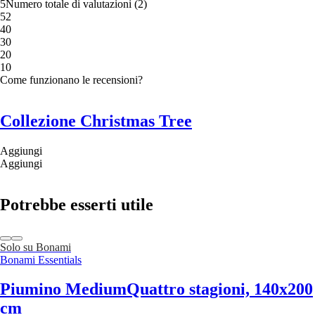
5
Numero totale di valutazioni
(
2
)
5
2
4
0
3
0
2
0
1
0
Come funzionano le recensioni?
Collezione Christmas Tree
Aggiungi
Aggiungi
Potrebbe esserti utile
Solo su Bonami
Bonami Essentials
Piumino Medium
Quattro stagioni, 140x200
cm