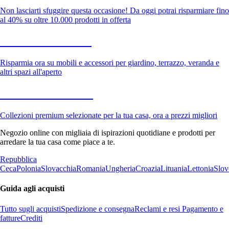
Non lasciarti sfuggire questa occasione! Da oggi potrai risparmiare fino
al 40% su oltre 10.000 prodotti in offerta
Giardino in saldo
Risparmia ora su mobili e accessori per giardino, terrazzo, veranda e
altri spazi all'aperto
Premium in saldo
Collezioni premium selezionate per la tua casa, ora a prezzi migliori
Negozio online con migliaia di ispirazioni quotidiane e prodotti per
arredare la tua casa come piace a te.
Repubblica
Ceca
Polonia
Slovacchia
Romania
Ungheria
Croazia
Lituania
Lettonia
Slov
Guida agli acquisti
Tutto sugli acquisti
Spedizione e consegna
Reclami e resi
Pagamento e
fatture
Crediti