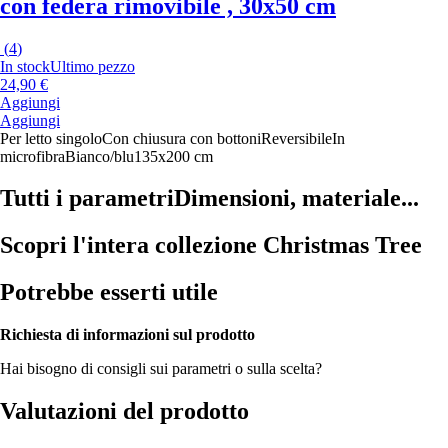
con federa rimovibile , 30x50 cm
(
4
)
In stock
Ultimo pezzo
24,90 €
Aggiungi
Aggiungi
Per letto singolo
Con chiusura con bottoni
Reversibile
In
microfibra
Bianco/blu
135x200 cm
Tutti i parametri
Dimensioni, materiale...
Scopri l'intera collezione Christmas Tree
Potrebbe esserti utile
Richiesta di informazioni sul prodotto
Hai bisogno di consigli sui parametri o sulla scelta?
Valutazioni del prodotto