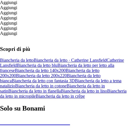
Aggiungi
Aggiungi
Aggiungi
Aggiungi
Aggiungi
Aggiungi
Aggiungi
Scopri di più
Biancheria da letto
Biancheria da letto · Catherine Lansfield
Catherine
Lansfield
Biancheria da letto blu
Biancheria da letto per letto alla
francese
Biancheria da letto 140x200
Biancheria da letto
200x200
Biancheria da letto 200x220
Biancheria da letto
bianca
Biancheria da letto con fantasia 3D
Biancheria da letto a tema
natalizio
Biancheria da letto in cotone
Biancheria da letto in
satin
Biancheria da letto in flanella
Biancheria da letto in lino
Biancheria
da letto in micropile
Biancheria da letto in crêpe
Solo su Bonami
Saldi estivi fino al -40%