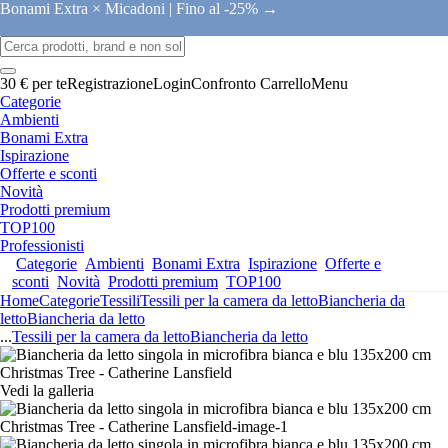
Bonami Extra × Micadoni |
Fino al -25% →
30 € per te
Registrazione
Login
Confronto
Carrello
Menu
Categorie
Ambienti
Bonami Extra
Ispirazione
Offerte e sconti
Novità
Prodotti premium
TOP100
Professionisti
Categorie
Ambienti
Bonami Extra
Ispirazione
Offerte e
sconti
Novità
Prodotti premium
TOP100
Home
Categorie
Tessili
Tessili per la camera da letto
Biancheria da
letto
Biancheria da letto
...
Tessili per la camera da letto
Biancheria da letto
Vedi la galleria