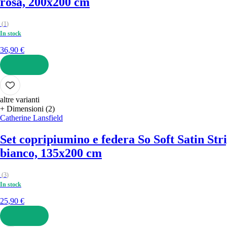
rosa, 200x200 cm
(
1
)
In stock
36,90 €
AGGIUNGI
altre varianti
+ Dimensioni (2)
Catherine Lansfield
Set copripiumino e federa So Soft Satin Str
bianco, 135x200 cm
(
3
)
In stock
25,90 €