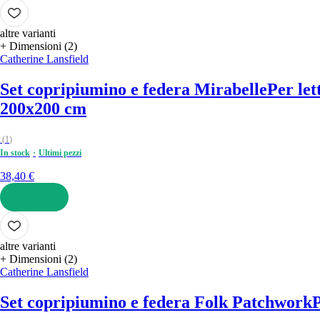
AGGIUNGI
altre varianti
+ Dimensioni (2)
Catherine Lansfield
Set copripiumino e federa Mirabelle
Per let
200x200 cm
(
1
)
In stock
Ultimi pezzi
38,40 €
AGGIUNGI
altre varianti
+ Dimensioni (2)
Catherine Lansfield
Set copripiumino e federa Folk Patchwork
P