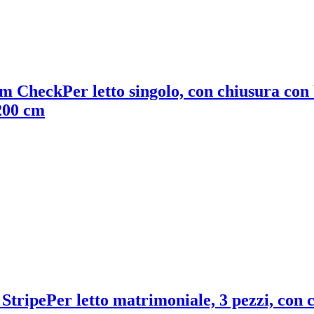
am Check
Per letto singolo, con chiusura con 
x200 cm
 Stripe
Per letto matrimoniale, 3 pezzi, con c