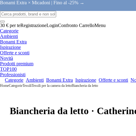
Bonami Extra × Micadoni |
Fino al -25% →
30 € per te
Registrazione
Login
Confronto
Carrello
Menu
Categorie
Ambienti
Bonami Extra
Ispirazione
Offerte e sconti
Novità
Prodotti premium
TOP100
Professionisti
Categorie
Ambienti
Bonami Extra
Ispirazione
Offerte e sconti
No
Home
Categorie
Tessili
Tessili per la camera da letto
Biancheria da letto
Biancheria da letto · Catherin