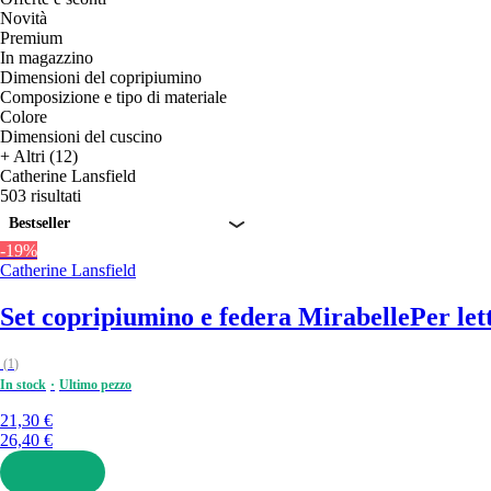
Novità
Premium
In magazzino
Dimensioni del copripiumino
Composizione e tipo di materiale
Colore
Dimensioni del cuscino
+ Altri (12)
Catherine Lansfield
503 risultati
Bestseller
-19%
Catherine Lansfield
Set copripiumino e federa Mirabelle
Per let
(
1
)
In stock
Ultimo pezzo
21,30 €
26,40 €