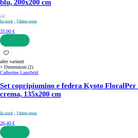
blu, 200x200 cm
(
1
)
In stock
Ultimo pezzo
35,90 €
AGGIUNGI
altre varianti
+ Dimensioni (2)
Catherine Lansfield
Set copripiumino e federa Kyoto Floral
Per 
crema, 135x200 cm
In stock
Ultimo pezzo
26,40 €