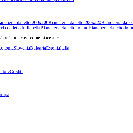
ancheria da letto 200x200
Biancheria da letto 200x220
Biancheria da let
ia da letto in flanella
Biancheria da letto in lino
Biancheria da letto in m
dare la tua casa come piace a te.
Lettonia
Slovenia
Bulgaria
Estonia
Italia
tture
Crediti
tampa