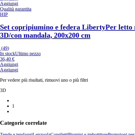
Aggiungi
Qualità garantita
HIP
Set copripiumino e federa Liberty
Per letto
3D/con mandala, 200x200 cm
(
49
)
In stock
Ultimo pezzo
36,40 €
Aggiungi
Aggiungi
Per vedere più risultati, rimuovi uno o più filtri
3D
1
Categorie correlate
Tende e tendaggi
Lenzuola
Copriletti
Piumini e imbottiture
Protezioni per