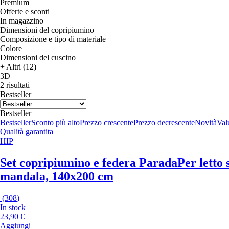
Premium
Offerte e sconti
In magazzino
Dimensioni del copripiumino
Composizione e tipo di materiale
Colore
Dimensioni del cuscino
+ Altri (12)
3D
2 risultati
Bestseller
Bestseller
Bestseller
Sconto più alto
Prezzo crescente
Prezzo decrescente
Novità
Valu
Qualità garantita
HIP
Set copripiumino e federa Parada
Per letto 
mandala, 140x200 cm
(
308
)
In stock
23,90 €
Aggiungi