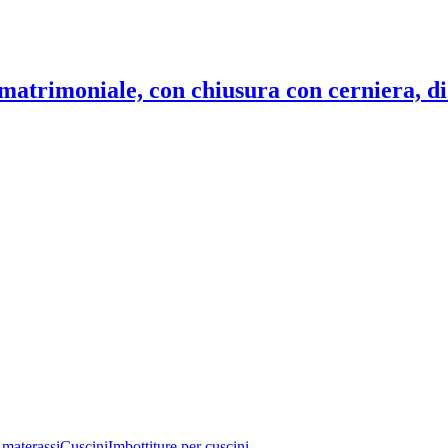
 matrimoniale, con chiusura con cerniera, di 
 materassi
Cuscini
Imbottiture per cuscini