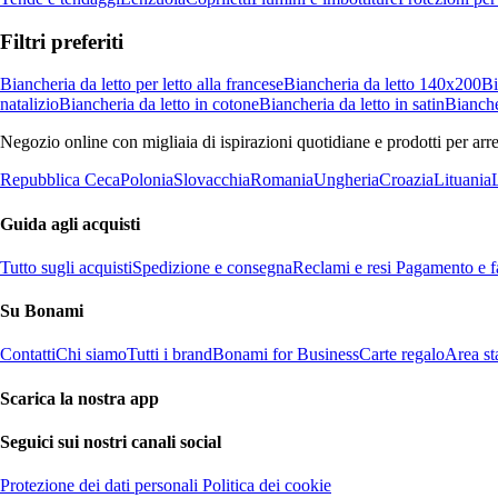
Filtri preferiti
Biancheria da letto per letto alla francese
Biancheria da letto 140x200
Bi
natalizio
Biancheria da letto in cotone
Biancheria da letto in satin
Biancher
Negozio online con migliaia di ispirazioni quotidiane e prodotti per arre
Repubblica Ceca
Polonia
Slovacchia
Romania
Ungheria
Croazia
Lituania
Guida agli acquisti
Tutto sugli acquisti
Spedizione e consegna
Reclami e resi
Pagamento e fa
Su Bonami
Contatti
Chi siamo
Tutti i brand
Bonami for Business
Carte regalo
Area s
Scarica la nostra app
Seguici sui nostri canali social
Protezione dei dati personali
Politica dei cookie