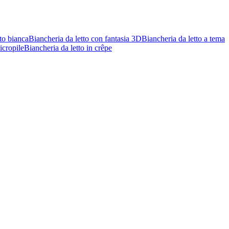
to bianca
Biancheria da letto con fantasia 3D
Biancheria da letto a tema
icropile
Biancheria da letto in crêpe