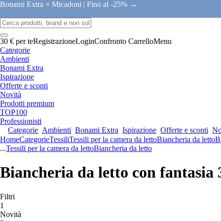
Bonami Extra × Micadoni |
Fino al -25% →
30 € per te
Registrazione
Login
Confronto
Carrello
Menu
Categorie
Ambienti
Bonami Extra
Ispirazione
Offerte e sconti
Novità
Prodotti premium
TOP100
Professionisti
Categorie
Ambienti
Bonami Extra
Ispirazione
Offerte e sconti
No
Home
Categorie
Tessili
Tessili per la camera da letto
Biancheria da letto
B
...
Tessili per la camera da letto
Biancheria da letto
Biancheria da letto con fantasia
Filtri
1
Novità