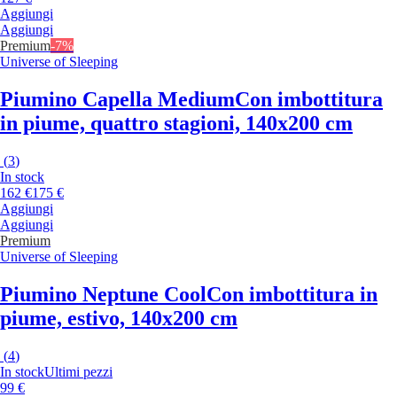
Aggiungi
Aggiungi
Premium
-7%
Universe of Sleeping
Piumino Capella Medium
Con imbottitura
in piume, quattro stagioni, 140x200 cm
(
3
)
In stock
162 €
175 €
Aggiungi
Aggiungi
Premium
Universe of Sleeping
Piumino Neptune Cool
Con imbottitura in
piume, estivo, 140x200 cm
(
4
)
In stock
Ultimi pezzi
99 €