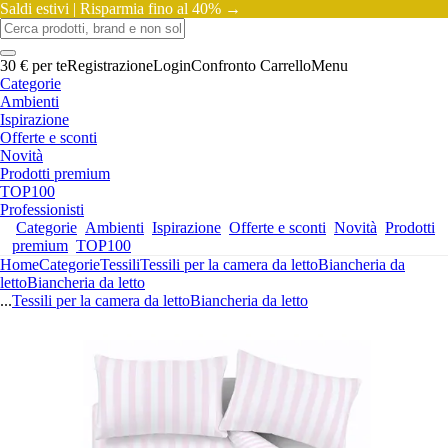
Saldi estivi |
Risparmia fino al 40% →
30 € per te
Registrazione
Login
Confronto
Carrello
Menu
Categorie
Ambienti
Ispirazione
Offerte e sconti
Novità
Prodotti premium
TOP100
Professionisti
Categorie
Ambienti
Ispirazione
Offerte e sconti
Novità
Prodotti
premium
TOP100
Home
Categorie
Tessili
Tessili per la camera da letto
Biancheria da
letto
Biancheria da letto
...
Tessili per la camera da letto
Biancheria da letto