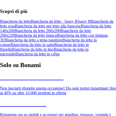
Scopri di più
Biancheria da letto
Biancheria da letto · Sassy B
Sassy B
Biancheria da
letto rosa
Biancheria da letto per letto alla francese
Biancheria da letto
140x200
Biancheria da letto 200x200
Biancheria da letto
200x220
Biancheria da letto bianca
Biancheria da letto con fantasia
3D
Biancheria da letto a tema natalizio
Biancheria da letto in
cotone
Biancheria da letto in satin
Biancheria da letto in
flanella
Biancheria da letto in lino
Biancheria da letto in
micropile
Biancheria da letto in crêpe
Solo su Bonami
Saldi estivi fino al -40%
Non lasciarti sfuggire questa occasione! Da oggi potrai risparmiare fino
al 40% su oltre 10.000 prodotti in offerta
Giardino in saldo
Risparmia ora su mobili e accessori per giardino, terrazzo, veranda e