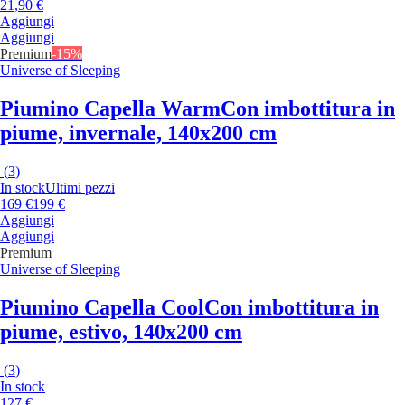
21,90 €
Aggiungi
Aggiungi
Premium
-15%
Universe of Sleeping
Piumino Capella Warm
Con imbottitura in
piume, invernale, 140x200 cm
(
3
)
In stock
Ultimi pezzi
169 €
199 €
Aggiungi
Aggiungi
Premium
Universe of Sleeping
Piumino Capella Cool
Con imbottitura in
piume, estivo, 140x200 cm
(
3
)
In stock
127 €