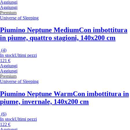
Aggiungi
Aggiungi
Premium
Universe of Sleeping
Piumino Neptune Medium
Con imbottitura
in piume, quattro stagioni, 140x200 cm
(
4
)
In stock
Ultimi pezzi
121 €
Aggiungi
Aggiungi
Premium
Universe of Sleeping
Piumino Neptune Warm
Con imbottitura in
piume, invernale, 140x200 cm
(
6
)
In stock
Ultimi pezzi
122 €
Aggiungi