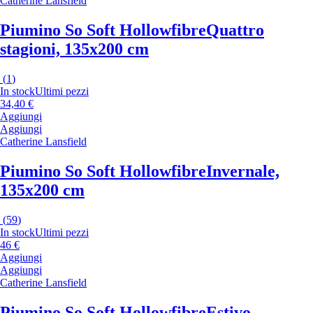
Catherine Lansfield
Piumino So Soft Hollowfibre
Quattro
stagioni, 135x200 cm
(
1
)
In stock
Ultimi pezzi
34,40 €
Aggiungi
Aggiungi
Catherine Lansfield
Piumino So Soft Hollowfibre
Invernale,
135x200 cm
(
59
)
In stock
Ultimi pezzi
46 €
Aggiungi
Aggiungi
Catherine Lansfield
Piumino So Soft Hollowfibre
Estivo,