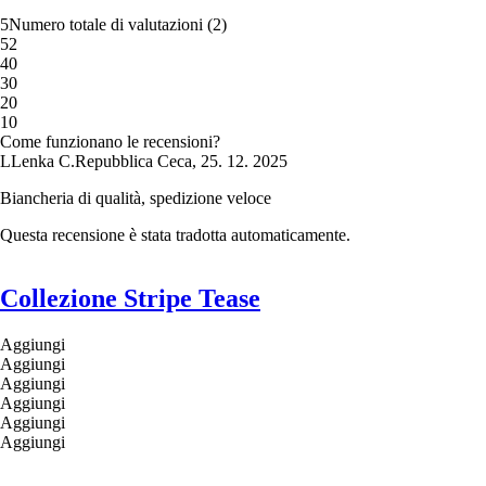
5
Numero totale di valutazioni
(
2
)
5
2
4
0
3
0
2
0
1
0
Come funzionano le recensioni?
L
Lenka C.
Repubblica Ceca
,
25. 12. 2025
Biancheria di qualità, spedizione veloce
Questa recensione è stata tradotta automaticamente.
Collezione Stripe Tease
Aggiungi
Aggiungi
Aggiungi
Aggiungi
Aggiungi
Aggiungi