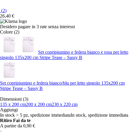
(
2
)
26,40 €
Desidero pagare in 3 rate senza interessi
Colore (2)
Set copripiumino e federa bianco e rosa per letto
singolo 135x200 cm Stripe Tease – Sassy B
Set copripiumino e federa bianco/blu per letto singolo 135x200 cm
Stripe Tease – Sassy B
Dimensioni (3)
135 x 200 cm
200 x 200 cm
230 x 220 cm
Aggiungi
In stock > 5 pz, spedizione immediata
In stock, spedizione immediata
Ritiro Fai da te
A partire da 0,90 €
·