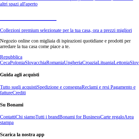
altri spazi all'aperto
Premium in saldo
Collezioni premium selezionate per la tua casa, ora a prezzi migliori
Negozio online con migliaia di ispirazioni quotidiane e prodotti per
arredare la tua casa come piace a te.
Repubblica
Ceca
Polonia
Slovacchia
Romania
Ungheria
Croazia
Lituania
Lettonia
Slov
Guida agli acquisti
Tutto sugli acquisti
Spedizione e consegna
Reclami e resi
Pagamento e
fatture
Crediti
Su Bonami
Contatti
Chi siamo
Tutti i brand
Bonami for Business
Carte regalo
Area
stampa
Scarica la nostra app