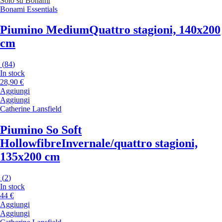
Solo su Bonami
Bonami Essentials
Piumino Medium
Quattro stagioni, 140x200
cm
(
84
)
In stock
28,90 €
Aggiungi
Aggiungi
Catherine Lansfield
Piumino So Soft
Hollowfibre
Invernale/quattro stagioni,
135x200 cm
(
2
)
In stock
44 €
Aggiungi
Aggiungi