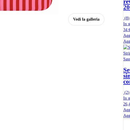
re
20
(
8
)
Vedi la galleria
In s
34 
Agg
Agg
Sas
Se
si
co
(
2
)
In s
26,
Agg
Agg