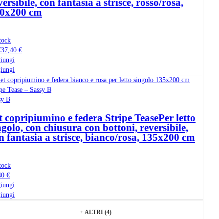
versibile, con fantasia a strisce, rosso/rosa,
0x200 cm
tock
€
37,40 €
iungi
iungi
sy B
t copripiumino e federa Stripe Tease
Per letto
ngolo, con chiusura con bottoni, reversibile,
n fantasia a strisce, bianco/rosa, 135x200 cm
tock
40 €
iungi
iungi
+
ALTRI (4)