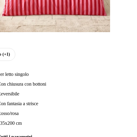
o
(+1)
er letto singolo
on chiusura con bottoni
eversibile
on fantasia a strisce
osso/rosa
35x200 cm
utti i parametri