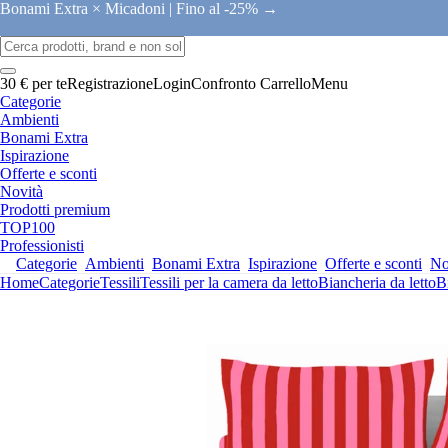
Bonami Extra × Micadoni |
Fino al -25% →
30 € per te
Registrazione
Login
Confronto
Carrello
Menu
Categorie
Ambienti
Bonami Extra
Ispirazione
Offerte e sconti
Novità
Prodotti premium
TOP100
Professionisti
Categorie
Ambienti
Bonami Extra
Ispirazione
Offerte e sconti
No
Home
Categorie
Tessili
Tessili per la camera da letto
Biancheria da letto
B