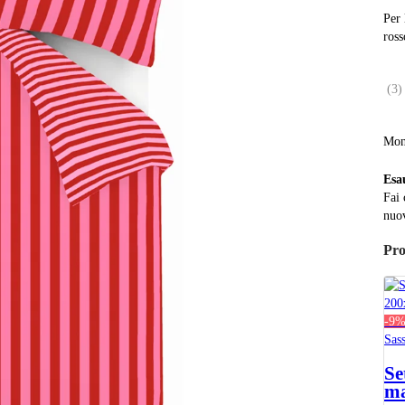
Per 
ros
(
3
)
Mon
Esa
Fai 
nuov
Pro
-9
Sas
Se
ma