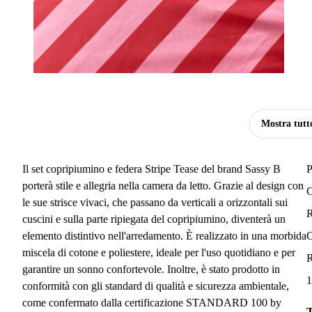
Mostra tutt
Il set copripiumino e federa Stripe Tease del brand Sassy B
P
porterà stile e allegria nella camera da letto. Grazie al design con
C
le sue strisce vivaci, che passano da verticali a orizzontali sui
R
cuscini e sulla parte ripiegata del copripiumino, diventerà un
elemento distintivo nell'arredamento. È realizzato in una morbida
C
miscela di cotone e poliestere, ideale per l'uso quotidiano e per
R
garantire un sonno confortevole. Inoltre, è stato prodotto in
1
conformità con gli standard di qualità e sicurezza ambientale,
come confermato dalla certificazione STANDARD 100 by
T