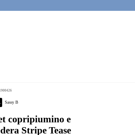
1900426
Sassy B
et copripiumino e
edera Stripe Tease