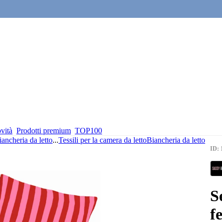
vità
Prodotti premium
TOP100
iancheria da letto
...
Tessili per la camera da letto
Biancheria da letto
ID: 
S
f