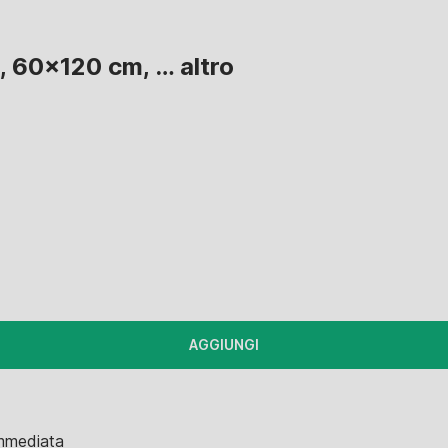
o, 60x120 cm
, …
altro
AGGIUNGI
immediata