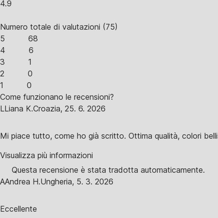
4.9
Numero totale di valutazioni
(
75
)
5
68
4
6
3
1
2
0
1
0
Come funzionano le recensioni?
L
Liana K.
Croazia
,
25. 6. 2026
Mi piace tutto, come ho già scritto. Ottima qualità, colori be
Visualizza più informazioni
Questa recensione è stata tradotta automaticamente.
A
Andrea H.
Ungheria
,
5. 3. 2026
Eccellente