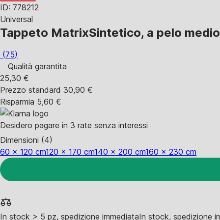
ID: 778212
Universal
Tappeto Matrix
Sintetico, a pelo medi
(
75
)
Qualità garantita
25,30 €
Prezzo standard 30,90 €
Risparmia 5,60 €
Desidero pagare in 3 rate senza interessi
Dimensioni (4)
60 x 120 cm
120 x 170 cm
140 x 200 cm
160 x 230 cm
In stock > 5 pz, spedizione immediata
In stock, spedizione 