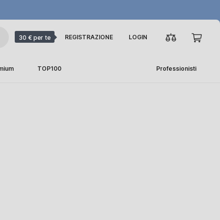
REGISTRAZIONE
LOGIN
30 € per te
emium
TOP100
Professionisti