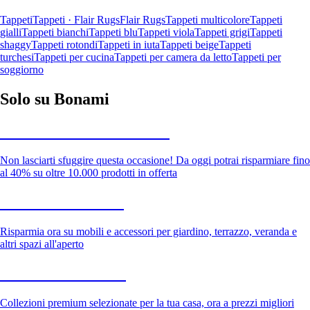
Tappeti
Tappeti · Flair Rugs
Flair Rugs
Tappeti multicolore
Tappeti
gialli
Tappeti bianchi
Tappeti blu
Tappeti viola
Tappeti grigi
Tappeti
shaggy
Tappeti rotondi
Tappeti in iuta
Tappeti beige
Tappeti
turchesi
Tappeti per cucina
Tappeti per camera da letto
Tappeti per
soggiorno
Solo su Bonami
Saldi estivi fino al -40%
Non lasciarti sfuggire questa occasione! Da oggi potrai risparmiare fino
al 40% su oltre 10.000 prodotti in offerta
Giardino in saldo
Risparmia ora su mobili e accessori per giardino, terrazzo, veranda e
altri spazi all'aperto
Premium in saldo
Collezioni premium selezionate per la tua casa, ora a prezzi migliori