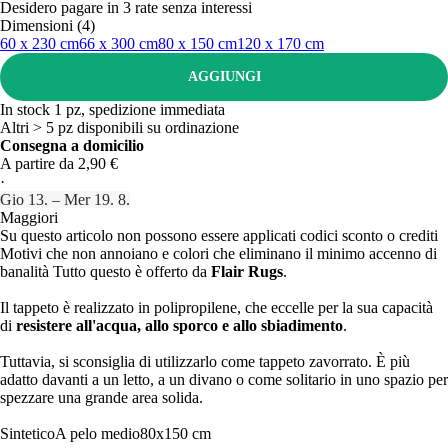
Desidero pagare in 3 rate senza interessi
Dimensioni (4)
60 x 230 cm
66 x 300 cm
80 x 150 cm
120 x 170 cm
AGGIUNGI
In stock 1 pz, spedizione immediata
Altri > 5 pz disponibili su ordinazione
Consegna a domicilio
A partire da 2,90 €
·
Gio 13. – Mer 19. 8.
Maggiori
Su questo articolo non possono essere applicati codici sconto o crediti
Motivi che non annoiano e colori che eliminano il minimo accenno di
banalità Tutto questo è offerto da
Flair Rugs
.
Il tappeto è realizzato in polipropilene, che eccelle per la sua capacità
di
resistere all'acqua, allo sporco e allo sbiadimento
.
Tuttavia, si sconsiglia di utilizzarlo come tappeto zavorrato. È più
adatto davanti a un letto, a un divano o come solitario in uno spazio per
spezzare una grande area solida.
Sintetico
A pelo medio
80x150 cm