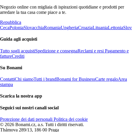
Negozio online con migliaia di ispirazioni quotidiane e prodotti per
arredare la tua casa come piace a te.
Repubblica
Ceca
Polonia
Slovacchia
Romania
Ungheria
Croazia
Lituania
Lettonia
Slov
Guida agli acquisti
Tutto sugli acquisti
Spedizione e consegna
Reclami e resi
Pagamento e
fatture
Crediti
Su Bonami
Contatti
Chi siamo
Tutti i brand
Bonami for Business
Carte regalo
Area
stampa
Scarica la nostra app
Seguici sui nostri canali social
Protezione dei dati personali
Politica dei cookie
© 2026 Bonami.cz, a.s. Tutti i diritti riservati.
Thámova 289/13, 186 00 Praga