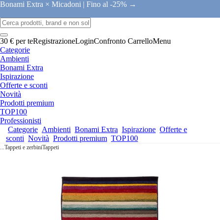
Bonami Extra × Micadoni |
Fino al -25% →
30 € per te
Registrazione
Login
Confronto
Carrello
Menu
Categorie
Ambienti
Bonami Extra
Ispirazione
Offerte e sconti
Novità
Prodotti premium
TOP100
Professionisti
Categorie
Ambienti
Bonami Extra
Ispirazione
Offerte e
sconti
Novità
Prodotti premium
TOP100
...
Tappeti e zerbini
Tappeti