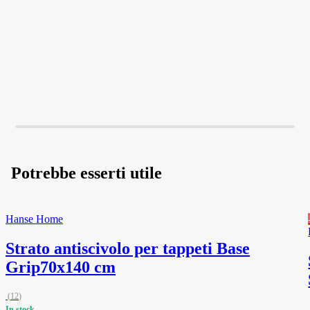
AGGIUNGI
AGGIUNGI
Potrebbe esserti utile
Hanse Home
Strato antiscivolo per tappeti Base
Grip
70x140 cm
(
12
)
In stock