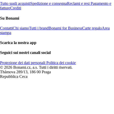
Tutto sugli acquisti
Spedizione e consegna
Reclami e resi
Pagamento e
fatture
Crediti
Su Bonami
Contatti
Chi siamo
Tutti i brand
Bonami for Business
Carte regalo
Area
stampa
Scarica la nostra app
Seguici sui nostri canali social
Protezione dei dati personali
Politica dei cookie
© 2026 Bonami.cz, a.s. Tutti i diritti riservati.
Thámova 289/13, 186 00 Praga
Repubblica Ceca