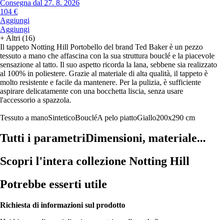
Consegna dal 27. 8. 2026
104 €
Aggiungi
Aggiungi
+
Altri (16)
Il tappeto Notting Hill Portobello del brand Ted Baker è un pezzo
tessuto a mano che affascina con la sua struttura bouclé e la piacevole
sensazione al tatto. Il suo aspetto ricorda la lana, sebbene sia realizzato
al 100% in poliestere. Grazie al materiale di alta qualità, il tappeto è
molto resistente e facile da mantenere. Per la pulizia, è sufficiente
aspirare delicatamente con una bocchetta liscia, senza usare
l'accessorio a spazzola.
Tessuto a mano
Sintetico
Bouclé
A pelo piatto
Giallo
200x290 cm
Tutti i parametri
Dimensioni, materiale...
Scopri l'intera collezione Notting Hill
Potrebbe esserti utile
Richiesta di informazioni sul prodotto