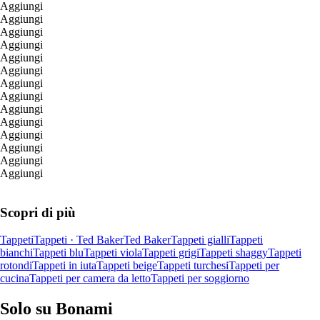
Aggiungi
Aggiungi
Aggiungi
Aggiungi
Aggiungi
Aggiungi
Aggiungi
Aggiungi
Aggiungi
Aggiungi
Aggiungi
Aggiungi
Aggiungi
Aggiungi
Scopri di più
Tappeti
Tappeti · Ted Baker
Ted Baker
Tappeti gialli
Tappeti
bianchi
Tappeti blu
Tappeti viola
Tappeti grigi
Tappeti shaggy
Tappeti
rotondi
Tappeti in iuta
Tappeti beige
Tappeti turchesi
Tappeti per
cucina
Tappeti per camera da letto
Tappeti per soggiorno
Solo su Bonami