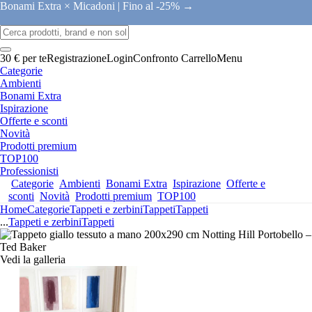
Bonami Extra × Micadoni |
Fino al -25% →
30 € per te
Registrazione
Login
Confronto
Carrello
Menu
Categorie
Ambienti
Bonami Extra
Ispirazione
Offerte e sconti
Novità
Prodotti premium
TOP100
Professionisti
Categorie
Ambienti
Bonami Extra
Ispirazione
Offerte e
sconti
Novità
Prodotti premium
TOP100
Home
Categorie
Tappeti e zerbini
Tappeti
Tappeti
...
Tappeti e zerbini
Tappeti
Vedi la galleria