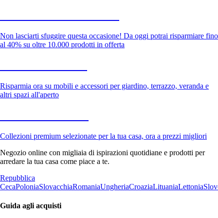
Saldi estivi fino al -40%
Non lasciarti sfuggire questa occasione! Da oggi potrai risparmiare fino
al 40% su oltre 10.000 prodotti in offerta
Giardino in saldo
Risparmia ora su mobili e accessori per giardino, terrazzo, veranda e
altri spazi all'aperto
Premium in saldo
Collezioni premium selezionate per la tua casa, ora a prezzi migliori
Negozio online con migliaia di ispirazioni quotidiane e prodotti per
arredare la tua casa come piace a te.
Repubblica
Ceca
Polonia
Slovacchia
Romania
Ungheria
Croazia
Lituania
Lettonia
Slov
Guida agli acquisti