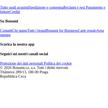
Tutto sugli acquisti
Spedizione e consegna
Reclami e resi
Pagamento e
fatture
Crediti
Su Bonami
Contatti
Chi siamo
Tutti i brand
Bonami for Business
Carte regalo
Area
stampa
Scarica la nostra app
Seguici sui nostri canali social
Protezione dei dati personali
Politica dei cookie
© 2026 Bonami.cz, a.s. Tutti i diritti riservati.
Thámova 289/13, 186 00 Praga
Repubblica Ceca