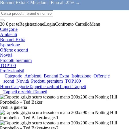
Bonami Extra × Micadoni |
Fino al -25% →
30 € per te
Registrazione
Login
Confronto
Carrello
Menu
Categorie
Ambienti
Bonami Extra
Ispirazione
Offerte e sconti
Novità
Prodotti premium
TOP100
Professionisti
Categorie
Ambienti
Bonami Extra
Ispirazione
Offerte e
sconti
Novità
Prodotti premium
TOP100
Home
Categorie
Tappeti e zerbini
Tappeti
Tappeti
...
Tappeti e zerbini
Tappeti
Vedi la galleria