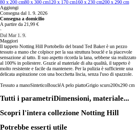
80 x 200 cm
80 x 300 cm
120 x 170 cm
160 x 230 cm
200 x 290 cm
Aggiungi
Consegna dal 1. 9. 2026
Consegna a domicilio
A partire da 21,99 €
·
Dal Mar 1. 9.
Maggiori
Il tappeto Notting Hill Portobello del brand Ted Baker è un pezzo
tessuto a mano che colpisce per la sua struttura bouclé e la piacevole
sensazione al tatto. Il suo aspetto ricorda la lana, sebbene sia realizzato
al 100% in poliestere. Grazie al materiale di alta qualità, il tappeto è
molto resistente e facile da mantenere. Per la pulizia è sufficiente una
delicata aspirazione con una bocchetta liscia, senza l'uso di spazzole.
Tessuto a mano
Sintetico
Bouclé
A pelo piatto
Grigio scuro
200x290 cm
Tutti i parametri
Dimensioni, materiale...
Scopri l'intera collezione Notting Hill
Potrebbe esserti utile