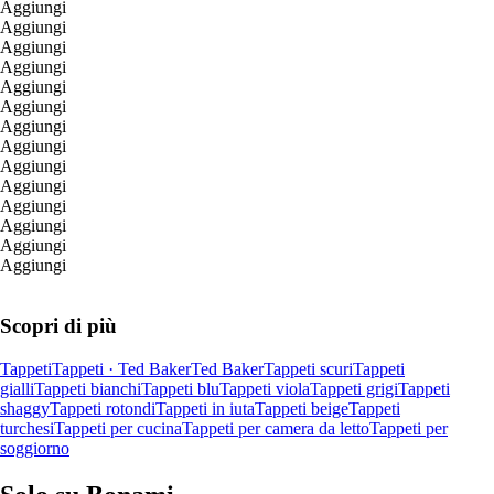
Aggiungi
Aggiungi
Aggiungi
Aggiungi
Aggiungi
Aggiungi
Aggiungi
Aggiungi
Aggiungi
Aggiungi
Aggiungi
Aggiungi
Aggiungi
Aggiungi
Scopri di più
Tappeti
Tappeti · Ted Baker
Ted Baker
Tappeti scuri
Tappeti
gialli
Tappeti bianchi
Tappeti blu
Tappeti viola
Tappeti grigi
Tappeti
shaggy
Tappeti rotondi
Tappeti in iuta
Tappeti beige
Tappeti
turchesi
Tappeti per cucina
Tappeti per camera da letto
Tappeti per
soggiorno