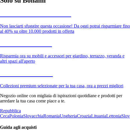
Solo su Bonami
Saldi estivi fino al -40%
Non lasciarti sfuggire questa occasione! Da oggi potrai risparmiare fino
al 40% su oltre 10.000 prodotti in offerta
Giardino in saldo
Risparmia ora su mobili e accessori per giardino, terrazzo, veranda e
altri spazi all'aperto
Premium in saldo
Collezioni premium selezionate per la tua casa, ora a prezzi migliori
Negozio online con migliaia di ispirazioni quotidiane e prodotti per
arredare la tua casa come piace a te.
Repubblica
Ceca
Polonia
Slovacchia
Romania
Ungheria
Croazia
Lituania
Lettonia
Slov
Guida agli acquisti