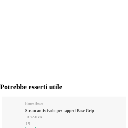
AGGIUNGI
Potrebbe esserti utile
Hanse Home
Strato antiscivolo per tappeti Base Grip
190x290 cm
(
3
)