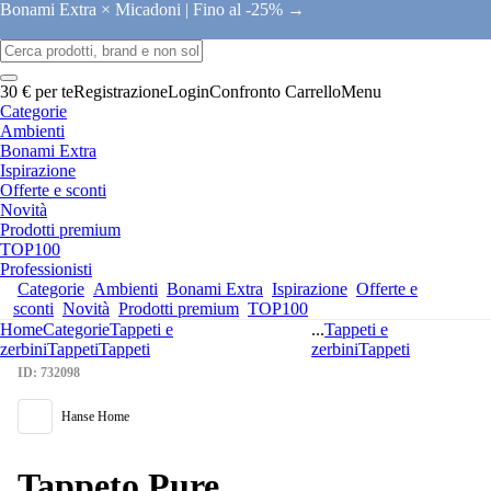
Bonami Extra × Micadoni |
Fino al -25% →
30 € per te
Registrazione
Login
Confronto
Carrello
Menu
Categorie
Ambienti
Bonami Extra
Ispirazione
Offerte e sconti
Novità
Prodotti premium
TOP100
Professionisti
Categorie
Ambienti
Bonami Extra
Ispirazione
Offerte e
sconti
Novità
Prodotti premium
TOP100
Home
Categorie
Tappeti e
...
Tappeti e
zerbini
Tappeti
Tappeti
zerbini
Tappeti
ID: 732098
Hanse Home
Tappeto Pure