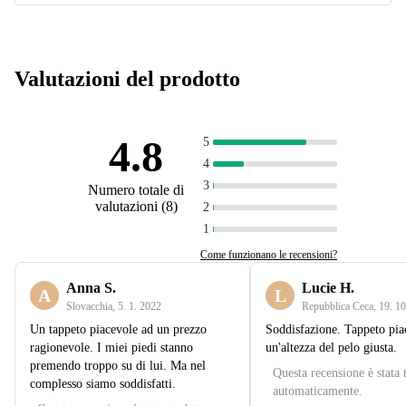
Valutazioni del prodotto
4.8
5
4
3
Numero totale di
valutazioni
(
8
)
2
1
Come funzionano le recensioni?
Anna S.
Lucie H.
A
L
Slovacchia
,
5. 1. 2022
Repubblica Ceca
,
19. 10
Un tappeto piacevole ad un prezzo
Soddisfazione. Tappeto pia
ragionevole. I miei piedi stanno
un'altezza del pelo giusta.
premendo troppo su di lui. Ma nel
Questa recensione è stata 
complesso siamo soddisfatti.
automaticamente.