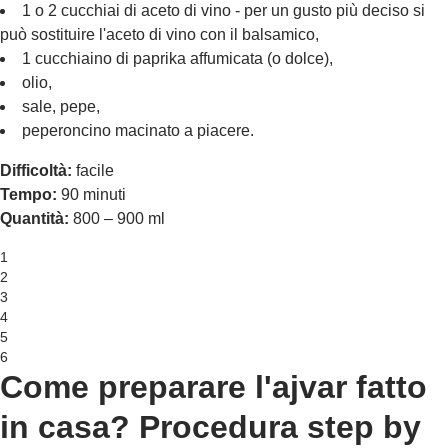
1 o 2 cucchiai di aceto di vino - per un gusto più deciso si
può sostituire l'aceto di vino con il balsamico,
1 cucchiaino di paprika affumicata (o dolce),
olio,
sale, pepe,
peperoncino macinato a piacere.
Difficoltà:
facile
Tempo:
90 minuti
Quantità:
800 – 900 ml
1
2
3
4
5
6
Come preparare l'ajvar fatto
in casa? Procedura step by