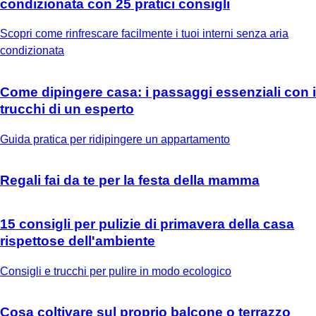
condizionata con 25 pratici consigli
Scopri come rinfrescare facilmente i tuoi interni senza aria
condizionata
Come dipingere casa: i passaggi essenziali con i
trucchi di un esperto
Guida pratica per ridipingere un appartamento
Regali fai da te per la festa della mamma
15 consigli per pulizie di primavera della casa
rispettose dell'ambiente
Consigli e trucchi per pulire in modo ecologico
Cosa coltivare sul proprio balcone o terrazzo