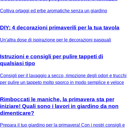
Coltiva ortaggi ed erbe aromatiche senza un giardino
DIY: 4 decorazioni primaverili per la tua tavola
Un'altra dose di ispirazione per le decorazioni pasquali
Istruzioni e consigli per pulire tappeti di
qualsiasi tipo
Consigli per il lavaggio a secco, rimozione degli odori e trucchi
per pulire un tappeto molto sporco in modo semplice e veloce
Rimboccati le maniche, la primavera sta per
iniziare! Quali sono i lavori in giardino da non
dimenticare?
Prepara il tuo giardino per la primavera! Con i nostri consigli e