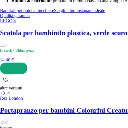
Budino al cioccolato:
prepara un budino classico alla vaniglia e 
Barattoli per dolci al bicchiere
Scegli il tuo tostapane ideale
Qualità garantita
LEGO®
Scatola per bambini
In plastica, verde scuro
(
78
)
In stock
Ultimo pezzo
14,40 €
AGGIUNGI
altre varianti
+3
+4
Rex London
Portapranzo per bambini Colourful Creatu
(
306
)
Esaurito