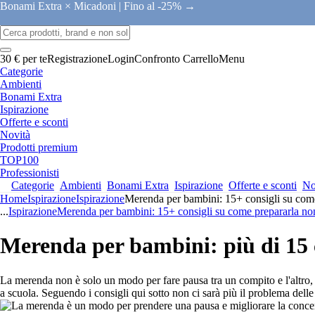
Bonami Extra × Micadoni |
Fino al -25% →
30 € per te
Registrazione
Login
Confronto
Carrello
Menu
Categorie
Ambienti
Bonami Extra
Ispirazione
Offerte e sconti
Novità
Prodotti premium
TOP100
Professionisti
Categorie
Ambienti
Bonami Extra
Ispirazione
Offerte e sconti
No
Home
Ispirazione
Ispirazione
Merenda per bambini: 15+ consigli su come
...
Ispirazione
Merenda per bambini: 15+ consigli su come prepararla non
Merenda per bambini: più di 15 c
La merenda non è solo un modo per fare pausa tra un compito e l'altro, 
a scuola. Seguendo i consigli qui sotto non ci sarà più il problema dell