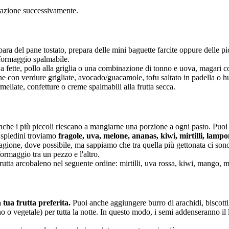
razione successivamente.
para del pane tostato, prepara delle mini baguette farcite oppure delle pic
formaggio spalmabile.
 a fette, pollo alla griglia o una combinazione di tonno e uova, magari c
e con verdure grigliate, avocado/guacamole, tofu saltato in padella o 
mellate, confetture o creme spalmabili alla frutta secca.
che i più piccoli riescano a mangiarne una porzione a ogni pasto. Puoi util
i spiedini troviamo
fragole, uva, melone, ananas, kiwi, mirtilli, lampo
stagione, dove possibile, ma sappiamo che tra quella più gettonata ci so
 formaggio tra un pezzo e l'altro.
frutta arcobaleno nel seguente ordine: mirtilli, uva rossa, kiwi, mango, 
 tua frutta preferita.
Puoi anche aggiungere burro di arachidi, biscotti 
ino o vegetale) per tutta la notte. In questo modo, i semi addenseranno il