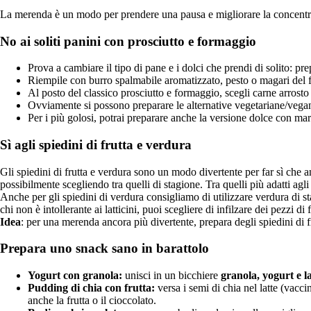
La merenda è un modo per prendere una pausa e migliorare la concent
No ai soliti panini con prosciutto e formaggio
Prova a cambiare il tipo di pane e i dolci che prendi di solito: pre
Riempile con burro spalmabile aromatizzato, pesto o magari del 
Al posto del classico prosciutto e formaggio, scegli carne arrosto
Ovviamente si possono preparare le alternative vegetariane/vegan
Per i più golosi, potrai preparare anche la versione dolce con mar
Sì agli spiedini di frutta e verdura
Gli spiedini di frutta e verdura sono un modo divertente per far sì che an
possibilmente scegliendo tra quelli di stagione. Tra quelli più adatti agl
Anche per gli spiedini di verdura consigliamo di utilizzare verdura di 
chi non è intollerante ai latticini, puoi scegliere di infilzare dei pezzi di
Idea
: per una merenda ancora più divertente, prepara degli spiedini di 
Prepara uno snack sano in barattolo
Yogurt con granola:
unisci in un bicchiere
granola, yogurt e la
Pudding di chia con frutta:
versa i semi di chia nel latte (vacc
anche la frutta o il cioccolato.