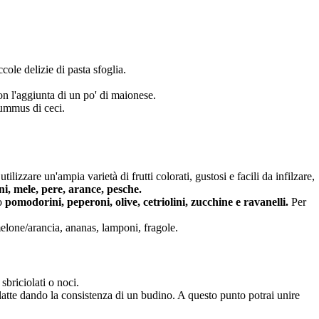
cole delizie di pasta sfoglia.
on l'aggiunta di un po' di maionese.
hummus di ceci.
izzare un'ampia varietà di frutti colorati, gustosi e facili da infilzare,
ni, mele, pere, arance, pesche.
no
pomodorini, peperoni, olive, cetriolini, zucchine e ravanelli.
Per
melone/arancia, ananas, lamponi, fragole.
sbriciolati o noci.
 latte dando la consistenza di un budino. A questo punto potrai unire