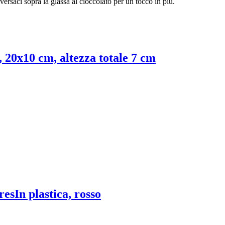
versaci sopra la glassa al cioccolato per un tocco in più.
, 20x10 cm, altezza totale 7 cm
res
In plastica, rosso