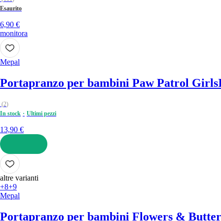
Esaurito
6,90 €
monitora
Mepal
Portapranzo per bambini Paw Patrol Girls
(
2
)
In stock
Ultimi pezzi
13,90 €
AGGIUNGI
altre varianti
+8
+9
Mepal
Portapranzo per bambini Flowers & Butterf