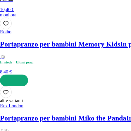
10,40 €
monitora
Rotho
Portapranzo per bambini Memory Kids
In 
(
3
)
In stock
Ultimi pezzi
8,40 €
AGGIUNGI
altre varianti
Rex London
Portapranzo per bambini Miko the Panda
I
(
101
)