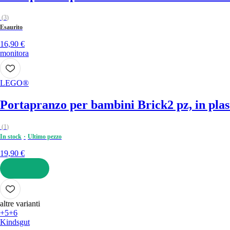
(
3
)
Esaurito
16,90 €
monitora
LEGO®
Portapranzo per bambini Brick
2 pz, in plas
(
1
)
In stock
Ultimo pezzo
19,90 €
AGGIUNGI
altre varianti
+5
+6
Kindsgut