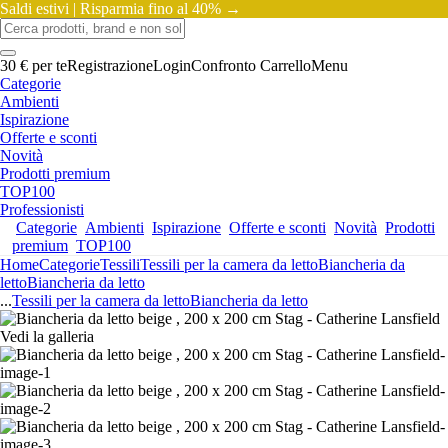
Saldi estivi |
Risparmia fino al 40% →
30 € per te
Registrazione
Login
Confronto
Carrello
Menu
Categorie
Ambienti
Ispirazione
Offerte e sconti
Novità
Prodotti premium
TOP100
Professionisti
Categorie
Ambienti
Ispirazione
Offerte e sconti
Novità
Prodotti
premium
TOP100
Home
Categorie
Tessili
Tessili per la camera da letto
Biancheria da
letto
Biancheria da letto
...
Tessili per la camera da letto
Biancheria da letto
Vedi la galleria