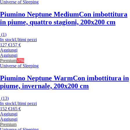
Universe of Sleeping
Piumino Neptune Medium
Con imbottitura
in piume, quattro stagioni, 200x200 cm
(
1
)
In stock
Ultimi pezzi
127 €
157 €
Aggiungi
Aggiungi
Premium
-7%
Universe of Sleeping
Piumino Neptune Warm
Con imbottitura in
piume, invernale, 200x200 cm
(
13
)
In stock
Ultimi pezzi
152 €
165 €
Aggiungi
Aggiungi
Premium
Universe of Sleeping