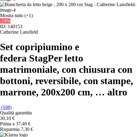
Mostra tutto
(+1)
-19%
ID: 140153
Catherine Lansfield
Set copripiumino e
federa Stag
Per letto
matrimoniale, con chiusura con
bottoni, reversibile, con stampe,
marrone, 200x200 cm
, …
altro
(
108
)
Qualità garantita
30,10 €
Prima a
37,40 €
Risparmia 7,30 €