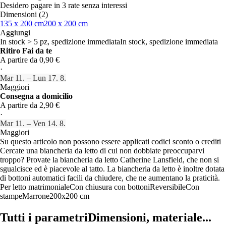
Desidero pagare in 3 rate senza interessi
Dimensioni (2)
135 x 200 cm
200 x 200 cm
Aggiungi
In stock > 5 pz, spedizione immediata
In stock, spedizione immediata
Ritiro Fai da te
A partire da 0,90 €
·
Mar 11. – Lun 17. 8.
Maggiori
Consegna a domicilio
A partire da 2,90 €
·
Mar 11. – Ven 14. 8.
Maggiori
Su questo articolo non possono essere applicati codici sconto o crediti
Cercate una biancheria da letto di cui non dobbiate preoccuparvi
troppo? Provate la biancheria da letto Catherine Lansfield, che non si
sgualcisce ed è piacevole al tatto. La biancheria da letto è inoltre dotata
di bottoni automatici facili da chiudere, che ne aumentano la praticità.
Per letto matrimoniale
Con chiusura con bottoni
Reversibile
Con
stampe
Marrone
200x200 cm
Tutti i parametri
Dimensioni, materiale...