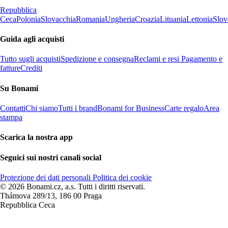
Repubblica
Ceca
Polonia
Slovacchia
Romania
Ungheria
Croazia
Lituania
Lettonia
Slov
Guida agli acquisti
Tutto sugli acquisti
Spedizione e consegna
Reclami e resi
Pagamento e
fatture
Crediti
Su Bonami
Contatti
Chi siamo
Tutti i brand
Bonami for Business
Carte regalo
Area
stampa
Scarica la nostra app
Seguici sui nostri canali social
Protezione dei dati personali
Politica dei cookie
© 2026 Bonami.cz, a.s. Tutti i diritti riservati.
Thámova 289/13, 186 00 Praga
Repubblica Ceca