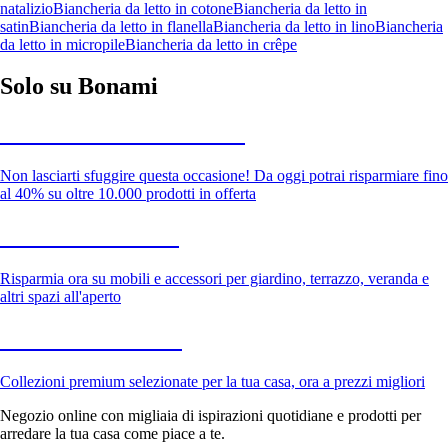
natalizio
Biancheria da letto in cotone
Biancheria da letto in
satin
Biancheria da letto in flanella
Biancheria da letto in lino
Biancheria
da letto in micropile
Biancheria da letto in crêpe
Solo su Bonami
Saldi estivi fino al -40%
Non lasciarti sfuggire questa occasione! Da oggi potrai risparmiare fino
al 40% su oltre 10.000 prodotti in offerta
Giardino in saldo
Risparmia ora su mobili e accessori per giardino, terrazzo, veranda e
altri spazi all'aperto
Premium in saldo
Collezioni premium selezionate per la tua casa, ora a prezzi migliori
Negozio online con migliaia di ispirazioni quotidiane e prodotti per
arredare la tua casa come piace a te.