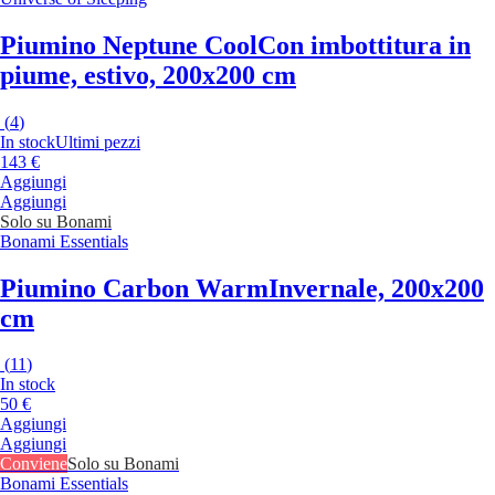
Piumino Neptune Cool
Con imbottitura in
piume, estivo, 200x200 cm
(
4
)
In stock
Ultimi pezzi
143 €
Aggiungi
Aggiungi
Solo su Bonami
Bonami Essentials
Piumino Carbon Warm
Invernale, 200x200
cm
(
11
)
In stock
50 €
Aggiungi
Aggiungi
Conviene
Solo su Bonami
Bonami Essentials