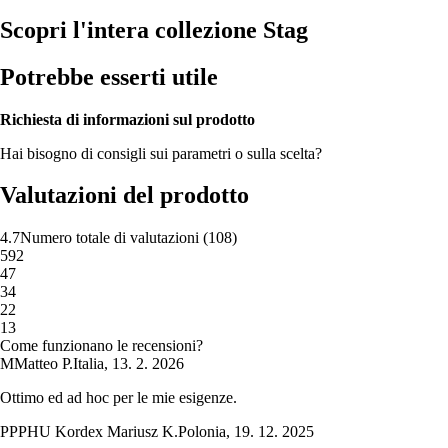
Scopri l'intera collezione Stag
Potrebbe esserti utile
Richiesta di informazioni sul prodotto
Hai bisogno di consigli sui parametri o sulla scelta?
Valutazioni del prodotto
4.7
Numero totale di valutazioni
(
108
)
5
92
4
7
3
4
2
2
1
3
Come funzionano le recensioni?
M
Matteo P.
Italia
,
13. 2. 2026
Ottimo ed ad hoc per le mie esigenze.
P
PPHU Kordex Mariusz K.
Polonia
,
19. 12. 2025