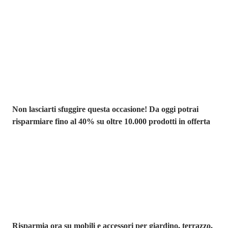
Saldi estivi fino
al -40%
Non lasciarti sfuggire questa occasione! Da oggi potrai
risparmiare fino al 40% su oltre 10.000 prodotti in offerta
Giardino in saldo
Risparmia ora su mobili e accessori per giardino, terrazzo,