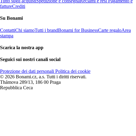
Tutto sugli acquisti
Spedizione e consegna
Reclami e resi
Pagamento e
fatture
Crediti
Su Bonami
Contatti
Chi siamo
Tutti i brand
Bonami for Business
Carte regalo
Area
stampa
Scarica la nostra app
Seguici sui nostri canali social
Protezione dei dati personali
Politica dei cookie
© 2026 Bonami.cz, a.s. Tutti i diritti riservati.
Thámova 289/13, 186 00 Praga
Repubblica Ceca