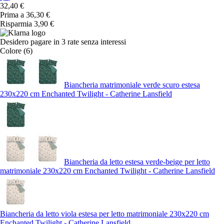
32,40 €
Prima a
36,30 €
Risparmia 3,90 €
Desidero pagare in 3 rate senza interessi
Colore (6)
Biancheria matrimoniale verde scuro estesa
230x220 cm Enchanted Twilight - Catherine Lansfield
Biancheria da letto estesa verde-beige per letto
matrimoniale 230x220 cm Enchanted Twilight - Catherine Lansfield
Biancheria da letto viola estesa per letto matrimoniale 230x220 cm
Enchanted Twilight - Catherine Lansfield