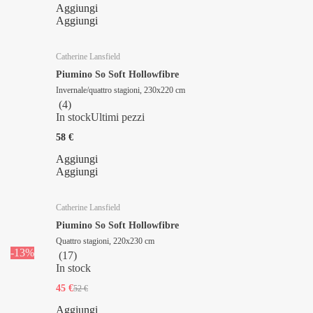
Aggiungi
Aggiungi
Catherine Lansfield
Piumino So Soft Hollowfibre
Invernale/quattro stagioni, 230x220 cm
(
4
)
In stock
Ultimi pezzi
58 €
Aggiungi
Aggiungi
Catherine Lansfield
Piumino So Soft Hollowfibre
Quattro stagioni, 220x230 cm
-13%
(
17
)
In stock
45 €
52 €
Aggiungi