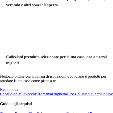
veranda e altri spazi all'aperto
Premium in
saldo
Collezioni premium selezionate per la tua casa, ora a prezzi
migliori
Negozio online con migliaia di ispirazioni quotidiane e prodotti per
arredare la tua casa come piace a te.
Repubblica
Ceca
Polonia
Slovacchia
Romania
Ungheria
Croazia
Lituania
Lettonia
Slov
Guida agli acquisti