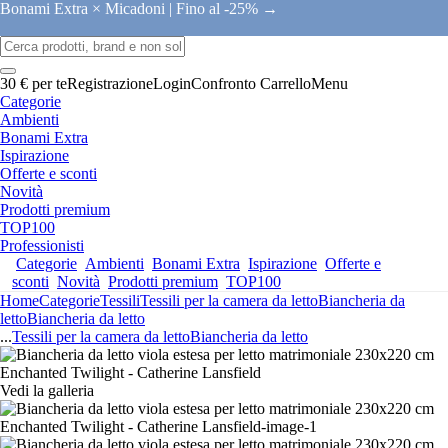
Bonami Extra × Micadoni |
Fino al -25% →
30 € per te
Registrazione
Login
Confronto
Carrello
Menu
Categorie
Ambienti
Bonami Extra
Ispirazione
Offerte e sconti
Novità
Prodotti premium
TOP100
Professionisti
Categorie
Ambienti
Bonami Extra
Ispirazione
Offerte e
sconti
Novità
Prodotti premium
TOP100
Home
Categorie
Tessili
Tessili per la camera da letto
Biancheria da
letto
Biancheria da letto
...
Tessili per la camera da letto
Biancheria da letto
Vedi la galleria