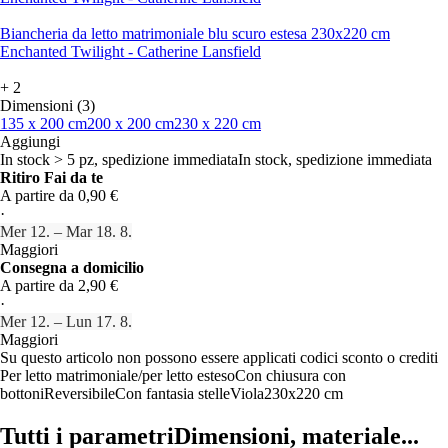
Biancheria da letto matrimoniale blu scuro estesa 230x220 cm
Enchanted Twilight - Catherine Lansfield
+
2
Dimensioni (3)
135 x 200 cm
200 x 200 cm
230 x 220 cm
Aggiungi
In stock > 5 pz, spedizione immediata
In stock, spedizione immediata
Ritiro Fai da te
A partire da 0,90 €
·
Mer 12. – Mar 18. 8.
Maggiori
Consegna a domicilio
A partire da 2,90 €
·
Mer 12. – Lun 17. 8.
Maggiori
Su questo articolo non possono essere applicati codici sconto o crediti
Per letto matrimoniale/per letto esteso
Con chiusura con
bottoni
Reversibile
Con fantasia stelle
Viola
230x220 cm
Tutti i parametri
Dimensioni, materiale...