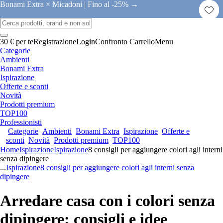
Bonami Extra × Micadoni |
Fino al -25% →
30 € per te
Registrazione
Login
Confronto
Carrello
Menu
Categorie
Ambienti
Bonami Extra
Ispirazione
Offerte e sconti
Novità
Prodotti premium
TOP100
Professionisti
Categorie
Ambienti
Bonami Extra
Ispirazione
Offerte e
sconti
Novità
Prodotti premium
TOP100
Home
Ispirazione
Ispirazione
8 consigli per aggiungere colori agli interni
senza dipingere
...
Ispirazione
8 consigli per aggiungere colori agli interni senza
dipingere
Arredare casa con i colori senza
dipingere: consigli e idee