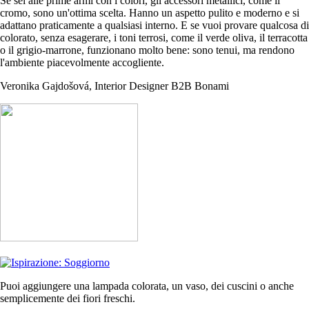
Se sei alle prime armi con i colori, gli accessori metallici, come il
cromo, sono un'ottima scelta. Hanno un aspetto pulito e moderno e si
adattano praticamente a qualsiasi interno. E se vuoi provare qualcosa di
colorato, senza esagerare, i toni terrosi, come il verde oliva, il terracotta
o il grigio-marrone, funzionano molto bene: sono tenui, ma rendono
l'ambiente piacevolmente accogliente.
Veronika Gajdošová, Interior Designer B2B Bonami
Puoi aggiungere una lampada colorata, un vaso, dei cuscini o anche
semplicemente dei fiori freschi.