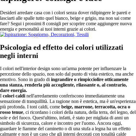
Desideri arredare casa con i colori senza dover ridipingere le pareti e
lasciarti alle spalle tutto quel bianco, beige e grigio, ma non sai come
fare? Segui i prossimi 8 consigli per scoprire come aggiungere nuova
energia e personalità ai tuoi interni grazie ai colori.
Psicologia ed effetto dei colori utilizzati
negli interni
I colori nell'interior design sono un'arma potente per influenzare la
percezione dello spazio, non solo dal punto di vista estetico, ma anche
emotivo. Sono in grado di
ingrandire o rimpicciolire otticamente
una stanza, renderla più accogliente, rilassante o, al contrario,
dare energia.
I
colori caldi
nell'arredamento conferiscono immediatamente una
sensazione di tranquillità. La ragione non è estetica, ma è un'esperienza
più profonda. I toni caldi, come
beige, marrone, terracotta, ocra o
rosso tenue
, ci ricordano i colori della natura, della terra, del legno, del
sole e del fuoco. Quest'ultimo, infatti, è stato per migliaia di anni un
simbolo di sicurezza, calore e incontro per l'uomo. Ancora oggi,
guardare le fiamme del caminetto o di una stufa a legna ha un effetto
calmante e non è un caso che gli interni decorati con tonalità calde