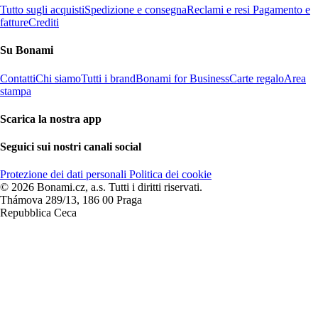
Tutto sugli acquisti
Spedizione e consegna
Reclami e resi
Pagamento e
fatture
Crediti
Su Bonami
Contatti
Chi siamo
Tutti i brand
Bonami for Business
Carte regalo
Area
stampa
Scarica la nostra app
Seguici sui nostri canali social
Protezione dei dati personali
Politica dei cookie
© 2026 Bonami.cz, a.s. Tutti i diritti riservati.
Thámova 289/13, 186 00 Praga
Repubblica Ceca