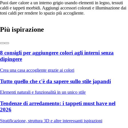
Puoi dare calore a un interno grigio usando elementi in legno, tessuti
caldi e tappeti morbidi. Aggiungi accessori colorati e illuminazione dai
toni caldi per rendere lo spazio più accogliente.
Più ispirazione
8 consigli per aggiungere colori agli interni senza
dipingere
Crea una casa accogliente grazie ai colori
Tutto quello che c'è da sapere sullo stile japandi
Elementi naturali e funzionalità in un unico stile
Tendenze di arredamento: i tappeti must have nel
2026
Stratificazione, struttura 3D e altre interessanti ispirazioni