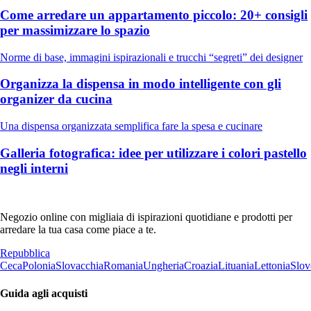
Come arredare un appartamento piccolo: 20+ consigli
per massimizzare lo spazio
Norme di base, immagini ispirazionali e trucchi “segreti” dei designer
Organizza la dispensa in modo intelligente con gli
organizer da cucina
Una dispensa organizzata semplifica fare la spesa e cucinare
Galleria fotografica: idee per utilizzare i colori pastello
negli interni
Negozio online con migliaia di ispirazioni quotidiane e prodotti per
arredare la tua casa come piace a te.
Repubblica
Ceca
Polonia
Slovacchia
Romania
Ungheria
Croazia
Lituania
Lettonia
Slov
Guida agli acquisti