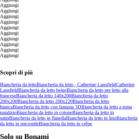
Aggiungi
Aggiungi
Aggiungi
Aggiungi
Aggiungi
Aggiungi
Aggiungi
Aggiungi
Aggiungi
Aggiungi
Scopri di più
Biancheria da letto
Biancheria da letto · Catherine Lansfield
Catherine
Lansfield
Biancheria da letto beige
Biancheria da letto per letto alla
francese
Biancheria da letto 140x200
Biancheria da letto
200x200
Biancheria da letto 200x220
Biancheria da letto
bianca
Biancheria da letto con fantasia 3D
Biancheria da letto a tema
natalizio
Biancheria da letto in cotone
Biancheria da letto in
satin
Biancheria da letto in flanella
Biancheria da letto in lino
Biancheria
da letto in micropile
Biancheria da letto in crêpe
Solo su Bonami