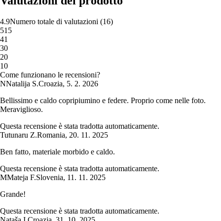
Valutazioni del prodotto
4.9
Numero totale di valutazioni
(
16
)
5
15
4
1
3
0
2
0
1
0
Come funzionano le recensioni?
N
Natalija S.
Croazia
,
5. 2. 2026
Bellissimo e caldo copripiumino e federe. Proprio come nelle foto.
Meraviglioso.
Questa recensione è stata tradotta automaticamente.
Tutunaru Z.
Romania
,
20. 11. 2025
Ben fatto, materiale morbido e caldo.
Questa recensione è stata tradotta automaticamente.
M
Mateja F.
Slovenia
,
11. 11. 2025
Grande!
Questa recensione è stata tradotta automaticamente.
Nataša I.
Croazia
,
31. 10. 2025