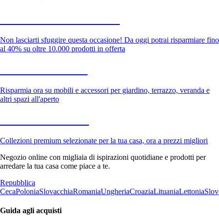
Saldi estivi fino al -40%
Non lasciarti sfuggire questa occasione! Da oggi potrai risparmiare fino
al 40% su oltre 10.000 prodotti in offerta
Giardino in saldo
Risparmia ora su mobili e accessori per giardino, terrazzo, veranda e
altri spazi all'aperto
Premium in saldo
Collezioni premium selezionate per la tua casa, ora a prezzi migliori
Negozio online con migliaia di ispirazioni quotidiane e prodotti per
arredare la tua casa come piace a te.
Repubblica
Ceca
Polonia
Slovacchia
Romania
Ungheria
Croazia
Lituania
Lettonia
Slov
Guida agli acquisti