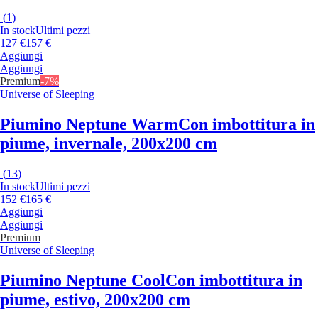
(
1
)
In stock
Ultimi pezzi
127 €
157 €
Aggiungi
Aggiungi
Premium
-7%
Universe of Sleeping
Piumino Neptune Warm
Con imbottitura in
piume, invernale, 200x200 cm
(
13
)
In stock
Ultimi pezzi
152 €
165 €
Aggiungi
Aggiungi
Premium
Universe of Sleeping
Piumino Neptune Cool
Con imbottitura in
piume, estivo, 200x200 cm