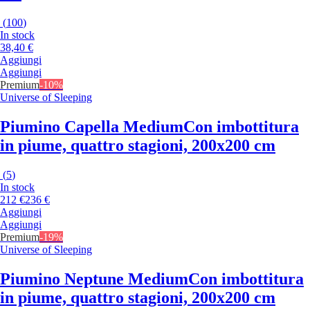
(
100
)
In stock
38,40 €
Aggiungi
Aggiungi
Premium
-10%
Universe of Sleeping
Piumino Capella Medium
Con imbottitura
in piume, quattro stagioni, 200x200 cm
(
5
)
In stock
212 €
236 €
Aggiungi
Aggiungi
Premium
-19%
Universe of Sleeping
Piumino Neptune Medium
Con imbottitura
in piume, quattro stagioni, 200x200 cm