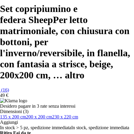
Set copripiumino e
federa Sheep
Per letto
matrimoniale, con chiusura con
bottoni, per
l'inverno/reversibile, in flanella,
con fantasia a strisce, beige,
200x200 cm
, …
altro
(
16
)
49 €
Desidero pagare in 3 rate senza interessi
Dimensioni (3)
135 x 200 cm
200 x 200 cm
230 x 220 cm
Aggiungi
In stock > 5 pz, spedizione immediata
In stock, spedizione immediata
Ritiro Fai da te