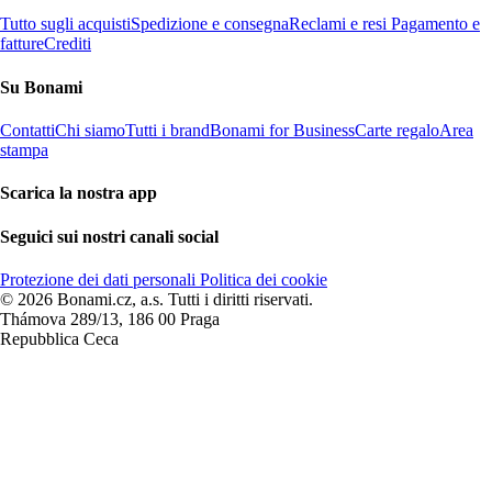
Tutto sugli acquisti
Spedizione e consegna
Reclami e resi
Pagamento e
fatture
Crediti
Su Bonami
Contatti
Chi siamo
Tutti i brand
Bonami for Business
Carte regalo
Area
stampa
Scarica la nostra app
Seguici sui nostri canali social
Protezione dei dati personali
Politica dei cookie
© 2026 Bonami.cz, a.s. Tutti i diritti riservati.
Thámova 289/13, 186 00 Praga
Repubblica Ceca