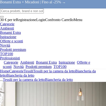
Bonami Extra × Micadoni |
Fino al -25% →
30 € per te
Registrazione
Login
Confronto
Carrello
Menu
Categorie
Ambienti
Bonami Extra
Ispirazione
Offerte e sconti
Novità
Prodotti premium
TOP100
Professionisti
Categorie
Ambienti
Bonami Extra
Ispirazione
Offerte e
sconti
Novità
Prodotti premium
TOP100
Home
Categorie
Tessili
Tessili per la camera da letto
Biancheria da
letto
Biancheria da letto
...
Tessili per la camera da letto
Biancheria da letto