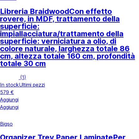
Libreria Braidwood
Con effetto
rovere, in MDF, trattamento della
superficie:
impiallacciatura/trattamento della
superficie: verniciatura a olio, di
colore naturale, larghezza totale 86
cm, altezza totale 160 cm, profondità
totale 30 cm
(
1
)
In stock
Ultimi pezzi
579 €
Aggiungi
Aggiungi
Bigso
Organizer Trey Paper Laminate
Per