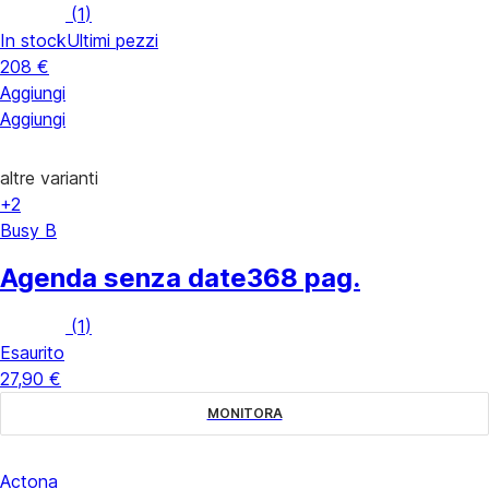
(
1
)
In stock
Ultimi pezzi
208 €
Aggiungi
Aggiungi
altre varianti
+2
Busy B
Agenda senza date
368 pag.
(
1
)
Esaurito
27,90 €
MONITORA
Actona