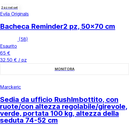
2 pz nel set
Evila Originals
Bacheca Reminder
2 pz, 50x70 cm
(
58
)
Esaurito
65 €
32,50 € / pz
MONITORA
Marckeric
Sedia da ufficio Rush
Imbottito, con
ruote/con altezza regolabile/girevole,
verde, portata 100 kg, altezza della
seduta 74-52 cm