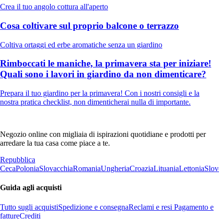
Crea il tuo angolo cottura all'aperto
Cosa coltivare sul proprio balcone o terrazzo
Coltiva ortaggi ed erbe aromatiche senza un giardino
Rimboccati le maniche, la primavera sta per iniziare!
Quali sono i lavori in giardino da non dimenticare?
Prepara il tuo giardino per la primavera! Con i nostri consigli e la
nostra pratica checklist, non dimenticherai nulla di importante.
Negozio online con migliaia di ispirazioni quotidiane e prodotti per
arredare la tua casa come piace a te.
Repubblica
Ceca
Polonia
Slovacchia
Romania
Ungheria
Croazia
Lituania
Lettonia
Slov
Guida agli acquisti
Tutto sugli acquisti
Spedizione e consegna
Reclami e resi
Pagamento e
fatture
Crediti