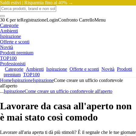
Saldi estivi |
Risparmia fino al 40% →
30 € per te
Registrazione
Login
Confronto
Carrello
Menu
Categorie
Ambienti
Ispirazione
Offerte e sconti
Novità
Prodotti premium
TOP100
Professionisti
Categorie
Ambienti
Ispirazione
Offerte e sconti
Novità
Prodotti
premium
TOP100
Home
Ispirazione
Ispirazione
Come creare un ufficio confortevole
all'aperto
...
Ispirazione
Come creare un ufficio confortevole all'aperto
Lavorare da casa all'aperto non
è mai stato così comodo
Lavorare all'aria aperta ti dà più stimoli? È il segnale che le tue giornate