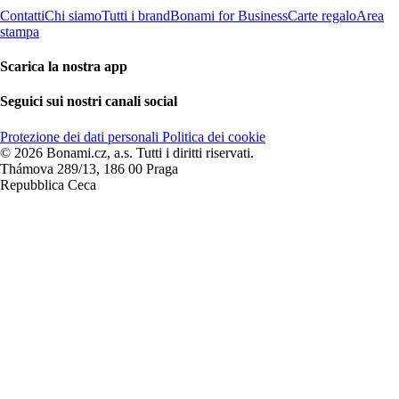
Contatti
Chi siamo
Tutti i brand
Bonami for Business
Carte regalo
Area
stampa
Scarica la nostra app
Seguici sui nostri canali social
Protezione dei dati personali
Politica dei cookie
© 2026 Bonami.cz, a.s. Tutti i diritti riservati.
Thámova 289/13, 186 00 Praga
Repubblica Ceca