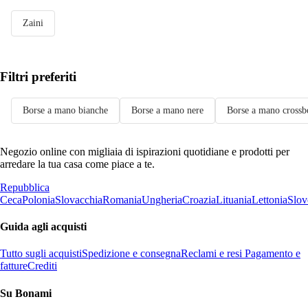
Zaini
Filtri preferiti
Borse a mano bianche
Borse a mano nere
Borse a mano cross
Negozio online con migliaia di ispirazioni quotidiane e prodotti per
arredare la tua casa come piace a te.
Repubblica
Ceca
Polonia
Slovacchia
Romania
Ungheria
Croazia
Lituania
Lettonia
Slov
Guida agli acquisti
Tutto sugli acquisti
Spedizione e consegna
Reclami e resi
Pagamento e
fatture
Crediti
Su Bonami