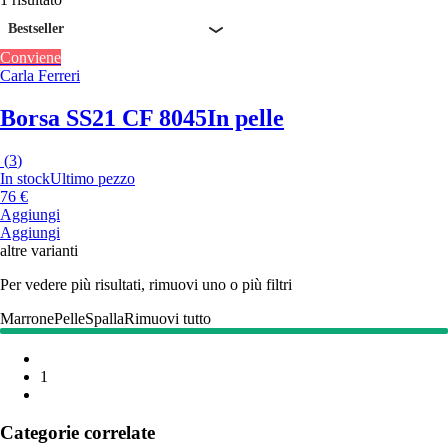
Bestseller
Conviene
Carla Ferreri
Borsa SS21 CF 8045
In pelle
(
3
)
In stock
Ultimo pezzo
76 €
Aggiungi
Aggiungi
altre varianti
Per vedere più risultati, rimuovi uno o più filtri
Marrone
Pelle
Spalla
Rimuovi tutto
1
Categorie correlate