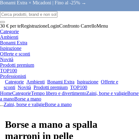
Bonami Extra × Micadoni |
Fino al -25% →
30 € per te
Registrazione
Login
Confronto
Carrello
Menu
Categorie
Ambienti
Bonami Extra
Ispirazione
Offerte e sconti
Novità
Prodotti premium
TOP100
Professionisti
Categorie
Ambienti
Bonami Extra
Ispirazione
Offerte e
sconti
Novità
Prodotti premium
TOP100
Home
Categorie
Tempo libero e divertimento
Zaini, borse e valigie
Borse
a mano
Borse a mano
...
Zaini, borse e valigie
Borse a mano
Borse a mano a spalla
marroni in pelle