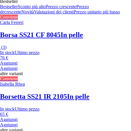
Bestseller
Bestseller
Sconto più alto
Prezzo crescente
Prezzo
decrescente
Novità
Valutazioni dei clienti
Prezzo unitario più basso
Conviene
Carla Ferreri
Borsa SS21 CF 8045
In pelle
(
3
)
In stock
Ultimo pezzo
76 €
Aggiungi
Aggiungi
altre varianti
Conviene
Isabella Rhea
Borsetta SS21 IR 2105
In pelle
In stock
Ultimo pezzo
65 €
Aggiungi
Aggiungi
altre varianti