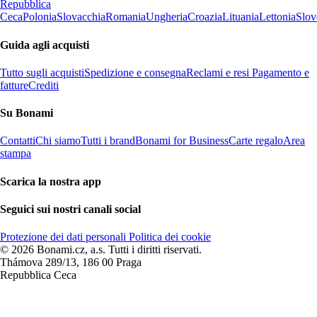
Repubblica
Ceca
Polonia
Slovacchia
Romania
Ungheria
Croazia
Lituania
Lettonia
Slov
Guida agli acquisti
Tutto sugli acquisti
Spedizione e consegna
Reclami e resi
Pagamento e
fatture
Crediti
Su Bonami
Contatti
Chi siamo
Tutti i brand
Bonami for Business
Carte regalo
Area
stampa
Scarica la nostra app
Seguici sui nostri canali social
Protezione dei dati personali
Politica dei cookie
© 2026 Bonami.cz, a.s. Tutti i diritti riservati.
Thámova 289/13, 186 00 Praga
Repubblica Ceca