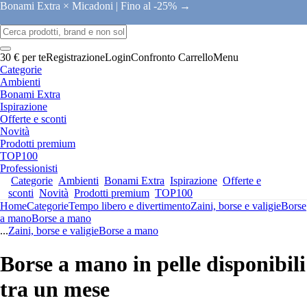
Bonami Extra × Micadoni |
Fino al -25% →
30 € per te
Registrazione
Login
Confronto
Carrello
Menu
Categorie
Ambienti
Bonami Extra
Ispirazione
Offerte e sconti
Novità
Prodotti premium
TOP100
Professionisti
Categorie
Ambienti
Bonami Extra
Ispirazione
Offerte e
sconti
Novità
Prodotti premium
TOP100
Home
Categorie
Tempo libero e divertimento
Zaini, borse e valigie
Borse
a mano
Borse a mano
...
Zaini, borse e valigie
Borse a mano
Borse a mano in pelle disponibili
tra un mese