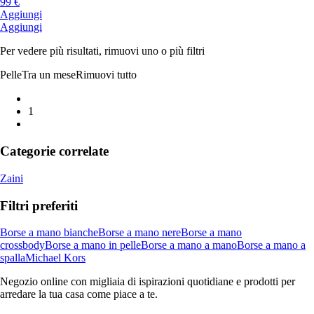
99 €
Aggiungi
Aggiungi
Per vedere più risultati, rimuovi uno o più filtri
Pelle
Tra un mese
Rimuovi tutto
1
Categorie correlate
Zaini
Filtri preferiti
Borse a mano bianche
Borse a mano nere
Borse a mano
crossbody
Borse a mano in pelle
Borse a mano a mano
Borse a mano a
spalla
Michael Kors
Negozio online con migliaia di ispirazioni quotidiane e prodotti per
arredare la tua casa come piace a te.