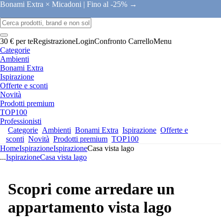
Bonami Extra × Micadoni |
Fino al -25% →
30 € per te
Registrazione
Login
Confronto
Carrello
Menu
Categorie
Ambienti
Bonami Extra
Ispirazione
Offerte e sconti
Novità
Prodotti premium
TOP100
Professionisti
Categorie
Ambienti
Bonami Extra
Ispirazione
Offerte e
sconti
Novità
Prodotti premium
TOP100
Home
Ispirazione
Ispirazione
Casa vista lago
...
Ispirazione
Casa vista lago
Scopri come arredare un
appartamento vista lago