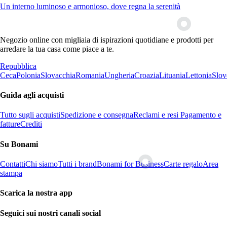
Un interno luminoso e armonioso, dove regna la serenità
Negozio online con migliaia di ispirazioni quotidiane e prodotti per
arredare la tua casa come piace a te.
Repubblica
Ceca
Polonia
Slovacchia
Romania
Ungheria
Croazia
Lituania
Lettonia
Slov
Guida agli acquisti
Tutto sugli acquisti
Spedizione e consegna
Reclami e resi
Pagamento e
fatture
Crediti
Su Bonami
Contatti
Chi siamo
Tutti i brand
Bonami for Business
Carte regalo
Area
stampa
Scarica la nostra app
Seguici sui nostri canali social