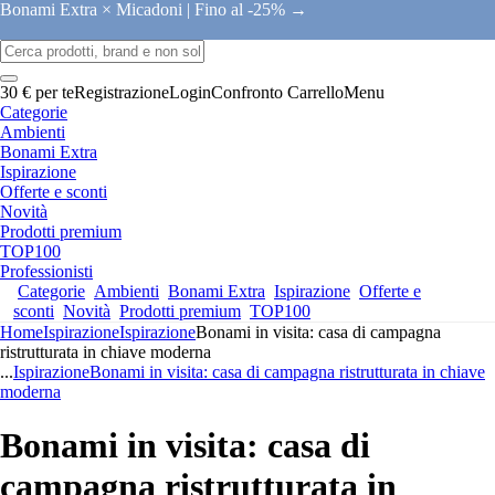
Bonami Extra × Micadoni |
Fino al -25% →
30 € per te
Registrazione
Login
Confronto
Carrello
Menu
Categorie
Ambienti
Bonami Extra
Ispirazione
Offerte e sconti
Novità
Prodotti premium
TOP100
Professionisti
Categorie
Ambienti
Bonami Extra
Ispirazione
Offerte e
sconti
Novità
Prodotti premium
TOP100
Home
Ispirazione
Ispirazione
Bonami in visita: casa di campagna
ristrutturata in chiave moderna
...
Ispirazione
Bonami in visita: casa di campagna ristrutturata in chiave
moderna
Bonami in visita: casa di
campagna ristrutturata in