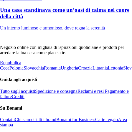
Una casa scandinava come un’oasi di calma nel cuore
della città
Un interno luminoso e armonioso, dove regna la serenità
Negozio online con migliaia di ispirazioni quotidiane e prodotti per
arredare la tua casa come piace a te.
Repubblica
Ceca
Polonia
Slovacchia
Romania
Ungheria
Croazia
Lituania
Lettonia
Slov
Guida agli acquisti
Tutto sugli acquisti
Spedizione e consegna
Reclami e resi
Pagamento e
fatture
Crediti
Su Bonami
Contatti
Chi siamo
Tutti i brand
Bonami for Business
Carte regalo
Area
stampa