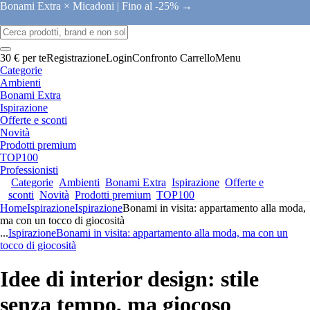
Bonami Extra × Micadoni |
Fino al -25% →
30 € per te
Registrazione
Login
Confronto
Carrello
Menu
Categorie
Ambienti
Bonami Extra
Ispirazione
Offerte e sconti
Novità
Prodotti premium
TOP100
Professionisti
Categorie
Ambienti
Bonami Extra
Ispirazione
Offerte e
sconti
Novità
Prodotti premium
TOP100
Home
Ispirazione
Ispirazione
Bonami in visita: appartamento alla moda,
ma con un tocco di giocosità
...
Ispirazione
Bonami in visita: appartamento alla moda, ma con un
tocco di giocosità
Idee di interior design: stile
senza tempo, ma giocoso