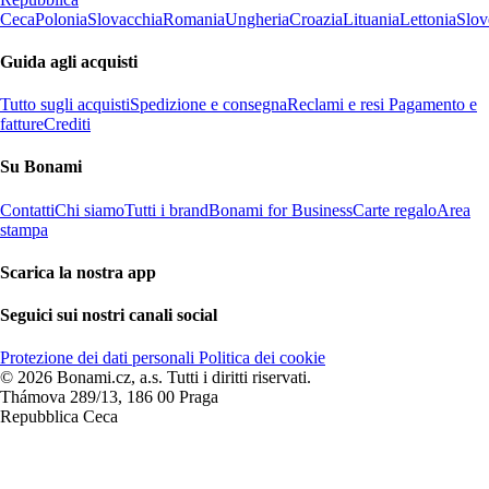
Ceca
Polonia
Slovacchia
Romania
Ungheria
Croazia
Lituania
Lettonia
Slov
Guida agli acquisti
Tutto sugli acquisti
Spedizione e consegna
Reclami e resi
Pagamento e
fatture
Crediti
Su Bonami
Contatti
Chi siamo
Tutti i brand
Bonami for Business
Carte regalo
Area
stampa
Scarica la nostra app
Seguici sui nostri canali social
Protezione dei dati personali
Politica dei cookie
© 2026 Bonami.cz, a.s. Tutti i diritti riservati.
Thámova 289/13, 186 00 Praga
Repubblica Ceca