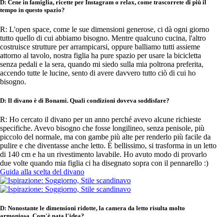
D: Cene in famiglia, ricette per Instagram o relax, come trascorrete di più il
tempo in questo spazio?
R: L'open space, come le sue dimensioni generose, ci dà ogni giorno
tutto quello di cui abbiamo bisogno. Mentre qualcuno cucina, l'altro
costruisce strutture per arrampicarsi, oppure balliamo tutti assieme
attorno al tavolo, nostra figlia ha pure spazio per usare la bicicletta
senza pedali e la sera, quando mi siedo sulla mia poltrona preferita,
accendo tutte le lucine, sento di avere davvero tutto ciò di cui ho
bisogno.
D: Il divano è di Bonami. Quali condizioni doveva soddisfare?
R: Ho cercato il divano per un anno perché avevo alcune richieste
specifiche. Avevo bisogno che fosse longilineo, senza penisole, più
piccolo del normale, ma con gambe più alte per renderlo più facile da
pulire e che diventasse anche letto. È bellissimo, si trasforma in un letto
di 140 cm e ha un rivestimento lavabile. Ho avuto modo di provarlo
due volte quando mia figlia ci ha disegnato sopra con il pennarello :)
Guida alla scelta del divano
D: Nonostante le dimensioni ridotte, la camera da letto risulta molto
armoniosa. Com'è nata l'idea?