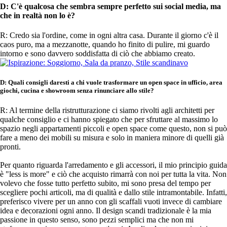
D: C'è qualcosa che sembra sempre perfetto sui social media, ma
che in realtà non lo è?
R: Credo sia l'ordine, come in ogni altra casa. Durante il giorno c'è il
caos puro, ma a mezzanotte, quando ho finito di pulire, mi guardo
intorno e sono davvero soddisfatta di ciò che abbiamo creato.
D: Quali consigli daresti a chi vuole trasformare un open space in ufficio, area
giochi, cucina e showroom senza rinunciare allo stile?
R: Al termine della ristrutturazione ci siamo rivolti agli architetti per
qualche consiglio e ci hanno spiegato che per sfruttare al massimo lo
spazio negli appartamenti piccoli e open space come questo, non si può
fare a meno dei mobili su misura e solo in maniera minore di quelli già
pronti.
Per quanto riguarda l'arredamento e gli accessori, il mio principio guida
è "less is more" e ciò che acquisto rimarrà con noi per tutta la vita. Non
volevo che fosse tutto perfetto subito, mi sono presa del tempo per
scegliere pochi articoli, ma di qualità e dallo stile intramontabile. Infatti,
preferisco vivere per un anno con gli scaffali vuoti invece di cambiare
idea e decorazioni ogni anno. Il design scandi tradizionale è la mia
passione in questo senso, sono pezzi semplici ma che non mi