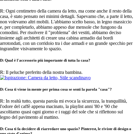
R: Ogni centimetro della camera da letto, ma come anche il resto della
casa, è stato pensato nei minimi dettagli. Sapevamo che, a parte il letto,
non volevamo altri mobili. L'abbiamo scelto basso, in legno massiccio
e, per completarlo, abbiamo appeso due mensole che fungono da
comodini. Per risolvere il "problema" dei vestiti, abbiamo deciso
insieme agli architetti di creare una cabina armadio dai bordi
arrotondati, con un corridoio tra i due armadi e un grande specchio per
ingrandire visivamente lo spazio.
D: Qual è l'accessorio più importante di tutta la casa?
R: Il peluche preferito della nostra bambina.
D: Cosa ti viene in mente per prima cosa se senti la parola "casa"?
R: In realtà tutto, questa parola mi evoca la sicurezza, la tranquillità,
l'odore del caffè appena macinato, la playlist anni '80 e '90 che
ascoltiamo quasi ogni giorno e i raggi del sole che si riflettono sul
legno del pavimento al mattino.
D: Cosa ti fa decidere di riarredare uno spazio? Pinterest, le riviste di design o
uno stato d'animo?