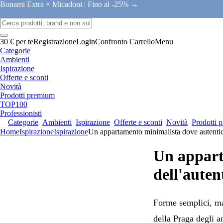
Bonami Extra × Micadoni |
Fino al -25% →
30 € per te
Registrazione
Login
Confronto
Carrello
Menu
Categorie
Ambienti
Ispirazione
Offerte e sconti
Novità
Prodotti premium
TOP100
Professionisti
Categorie
Ambienti
Ispirazione
Offerte e sconti
Novità
Prodotti 
Home
Ispirazione
Ispirazione
Un appartamento minimalista dove autenticit
Un appart
dell'auten
Forme semplici, mat
della Praga degli a