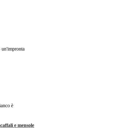
o un'impronta
bianco è
scaffali e mensole