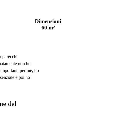
Dimensioni
60 m²
a parecchi
unatamente non ho
 importanti per me, ho
ssenziale e poi ho
one del