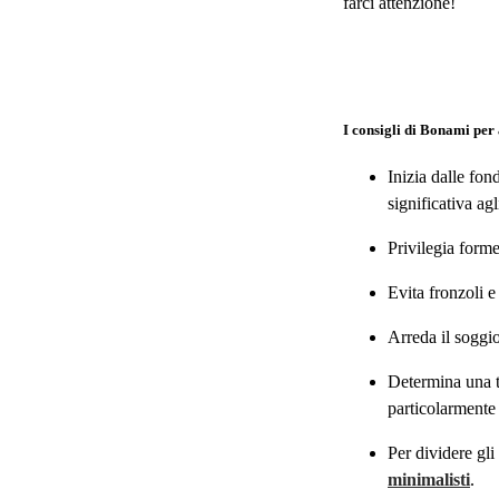
farci attenzione!
I consigli di Bonami per
Inizia dalle fon
significativa agl
Privilegia forme
Evita fronzoli e
Arreda il sogg
Determina una ta
particolarmente
Per dividere gli
minimalisti
.