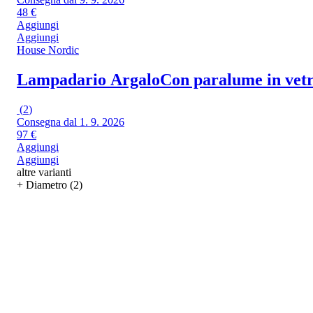
48 €
Aggiungi
Aggiungi
House Nordic
Lampadario Argalo
Con paralume in vetro
(
2
)
Consegna dal 1. 9. 2026
97 €
Aggiungi
Aggiungi
altre varianti
+ Diametro (2)