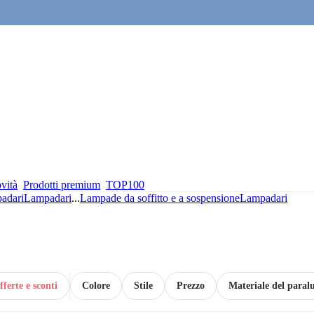
vità
Prodotti premium
TOP100
adari
Lampadari
...
Lampade da soffitto e a sospensione
Lampadari
fferte e sconti
Colore
Stile
Prezzo
Materiale del para