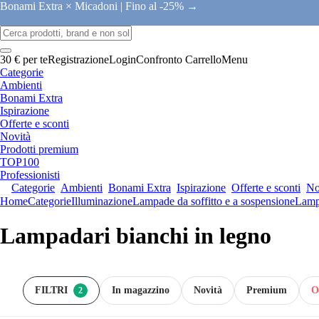
Bonami Extra × Micadoni |
Fino al -25% →
30 € per te
Registrazione
Login
Confronto
Carrello
Menu
Categorie
Ambienti
Bonami Extra
Ispirazione
Offerte e sconti
Novità
Prodotti premium
TOP100
Professionisti
Categorie
Ambienti
Bonami Extra
Ispirazione
Offerte e sconti
No
Home
Categorie
Illuminazione
Lampade da soffitto e a sospensione
Lamp
Lampadari bianchi in legno
FILTRI
In magazzino
Novità
Premium
O
2