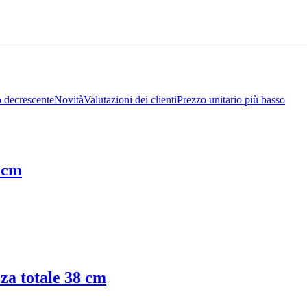
 decrescente
Novità
Valutazioni dei clienti
Prezzo unitario più basso
0 cm
zza totale 38 cm