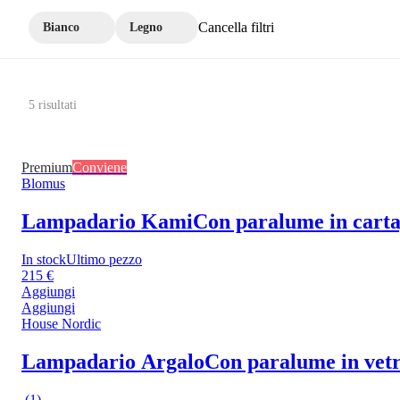
Cancella filtri
Bianco
Legno
5 risultati
Premium
Conviene
Blomus
Lampadario Kami
Con paralume in carta,
In stock
Ultimo pezzo
215 €
Aggiungi
Aggiungi
House Nordic
Lampadario Argalo
Con paralume in vetro
(
1
)