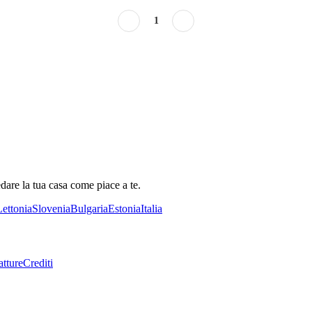
1
dare la tua casa come piace a te.
Lettonia
Slovenia
Bulgaria
Estonia
Italia
tture
Crediti