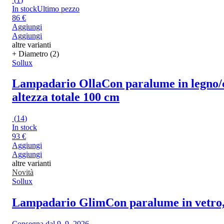
In stock
Ultimo pezzo
86 €
Aggiungi
Aggiungi
altre varianti
+ Diametro (2)
Sollux
Lampadario Olla
Con paralume in legno/c
altezza totale 100 cm
(
14
)
In stock
93 €
Aggiungi
Aggiungi
altre varianti
Novità
Sollux
Lampadario Glim
Con paralume in vetro, 
Consegna dal 9. 9. 2026