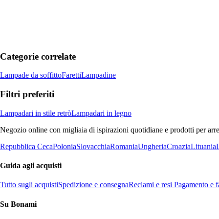
Categorie correlate
Lampade da soffitto
Faretti
Lampadine
Filtri preferiti
Lampadari in stile retrò
Lampadari in legno
Negozio online con migliaia di ispirazioni quotidiane e prodotti per arre
Repubblica Ceca
Polonia
Slovacchia
Romania
Ungheria
Croazia
Lituania
Guida agli acquisti
Tutto sugli acquisti
Spedizione e consegna
Reclami e resi
Pagamento e fa
Su Bonami