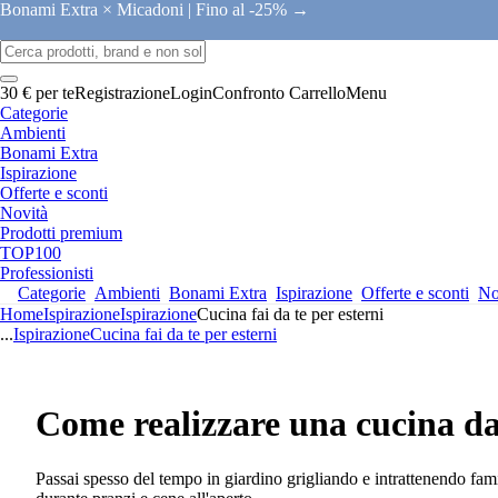
Bonami Extra × Micadoni |
Fino al -25% →
30 € per te
Registrazione
Login
Confronto
Carrello
Menu
Categorie
Ambienti
Bonami Extra
Ispirazione
Offerte e sconti
Novità
Prodotti premium
TOP100
Professionisti
Categorie
Ambienti
Bonami Extra
Ispirazione
Offerte e sconti
No
Home
Ispirazione
Ispirazione
Cucina fai da te per esterni
...
Ispirazione
Cucina fai da te per esterni
Come realizzare una cucina da 
Passai spesso del tempo in giardino grigliando e intrattenendo fam