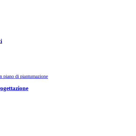
i
un piano di piantumazione
rogettazione