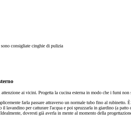
n sono consigliate cinghie di pulizia
sterno
attenzione ai vicini. Progetta la cucina esterna in modo che i fumi non s
licemente farla passare attraverso un normale tubo fino al rubinetto. È f
o il lavandino per catturare l'acqua e poi spruzzarla in giardino (a patto di
. Idealmente, dovresti già averla in mente al momento della progettazion