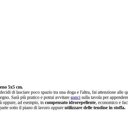
meno 5x5 cm.
 decidi di lasciare poco spazio tra una doga e l'altra, fai attenzione alle q
 legno. Sarà più pratico e potrai avvitare
ganci
sulla tavola per appendere 
ità oppure, ad esempio, in
compensato idrorepellente
, economico e fac
arte sotto il piano di lavoro oppure
utilizzare delle tendine in stoffa.