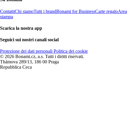
Contatti
Chi siamo
Tutti i brand
Bonami for Business
Carte regalo
Area
stampa
Scarica la nostra app
Seguici sui nostri canali social
Protezione dei dati personali
Politica dei cookie
© 2026 Bonami.cz, a.s. Tutti i diritti riservati.
Thámova 289/13, 186 00 Praga
Repubblica Ceca