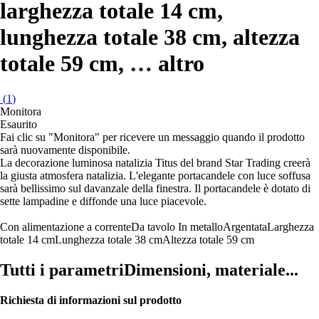
larghezza totale 14 cm,
lunghezza totale 38 cm, altezza
totale 59 cm
, …
altro
(
1
)
Monitora
Esaurito
Fai clic su "Monitora" per ricevere un messaggio quando il prodotto
sarà nuovamente disponibile.
La decorazione luminosa natalizia Titus del brand Star Trading creerà
la giusta atmosfera natalizia. L'elegante portacandele con luce soffusa
sarà bellissimo sul davanzale della finestra. Il portacandele è dotato di
sette lampadine e diffonde una luce piacevole.
Con alimentazione a corrente
Da tavolo
In metallo
Argentata
Larghezza
totale 14 cm
Lunghezza totale 38 cm
Altezza totale 59 cm
Tutti i parametri
Dimensioni, materiale...
Richiesta di informazioni sul prodotto