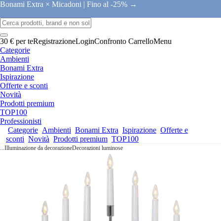
Bonami Extra × Micadoni |
Fino al -25% →
30 € per te
Registrazione
Login
Confronto
Carrello
Menu
Categorie
Ambienti
Bonami Extra
Ispirazione
Offerte e sconti
Novità
Prodotti premium
TOP100
Professionisti
Categorie
Ambienti
Bonami Extra
Ispirazione
Offerte e
sconti
Novità
Prodotti premium
TOP100
...
Illuminazione da decorazione
Decorazioni luminose