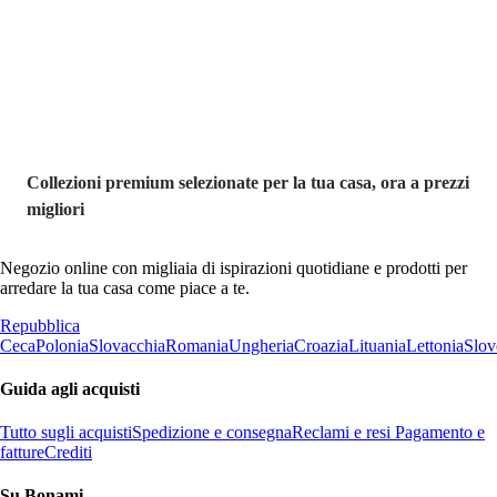
Premium in
saldo
Collezioni premium selezionate per la tua casa, ora a prezzi
migliori
Negozio online con migliaia di ispirazioni quotidiane e prodotti per
arredare la tua casa come piace a te.
Repubblica
Ceca
Polonia
Slovacchia
Romania
Ungheria
Croazia
Lituania
Lettonia
Slov
Guida agli acquisti
Tutto sugli acquisti
Spedizione e consegna
Reclami e resi
Pagamento e
fatture
Crediti
Su Bonami