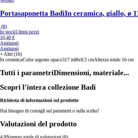
Wenko
Portasaponetta Badi
In ceramica, giallo, ø 1
(
8
)
In stock
Ultimi pezzi
10,40 €
Aggiungi
Aggiungi
+
Altri (16)
In ceramica
Color argento opaco
317 ml
8x9,5 cm
Altezza totale 16 cm
Tutti i parametri
Dimensioni, materiale...
Scopri l'intera collezione Badi
Richiesta di informazioni sul prodotto
Hai bisogno di consigli sui parametri o sulla scelta?
Valutazioni del prodotto
4.9
Numero totale di valutazioni
(
8
)