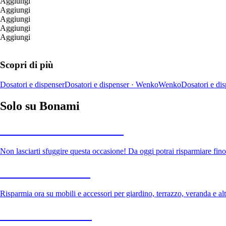
Aggiungi
Aggiungi
Aggiungi
Aggiungi
Aggiungi
Scopri di più
Dosatori e dispenser
Dosatori e dispenser · Wenko
Wenko
Dosatori e dis
Solo su Bonami
Saldi estivi fino al -40%
Non lasciarti sfuggire questa occasione! Da oggi potrai risparmiare fino
Giardino in saldo
Risparmia ora su mobili e accessori per giardino, terrazzo, veranda e altr
Premium in saldo