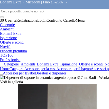
Bonami Extra × Micadoni |
Fino al -25% →
30 € per te
Registrazione
Login
Confronto
Carrello
Menu
Categorie
Ambienti
Bonami Extra
Ispirazione
Offerte e sconti
Novità
Prodotti premium
TOP100
Professionisti
Categorie
Ambienti
Bonami Extra
Ispirazione
Offerte e sconti
No
Home
Categorie
Accessori per la casa
Accessori per il bagno
Accessori p
...
Accessori per lavabo
Dosatori e dispenser
Vedi la galleria