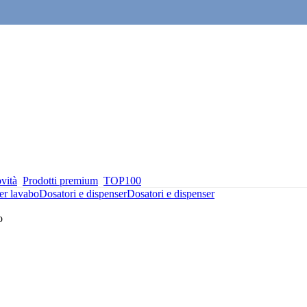
vità
Prodotti premium
TOP100
er lavabo
Dosatori e dispenser
Dosatori e dispenser