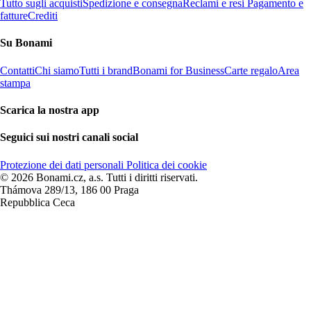
Tutto sugli acquisti
Spedizione e consegna
Reclami e resi
Pagamento e
fatture
Crediti
Su Bonami
Contatti
Chi siamo
Tutti i brand
Bonami for Business
Carte regalo
Area
stampa
Scarica la nostra app
Seguici sui nostri canali social
Protezione dei dati personali
Politica dei cookie
© 2026 Bonami.cz, a.s. Tutti i diritti riservati.
Thámova 289/13, 186 00 Praga
Repubblica Ceca