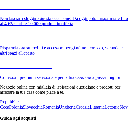
Saldi estivi fino al -40%
Non lasciarti sfuggire questa occasione! Da oggi potrai risparmiare fino
al 40% su oltre 10.000 prodotti in offerta
Giardino in saldo
Risparmia ora su mobili e accessori per giardino, terrazzo, veranda e
altri spazi all'aperto
Premium in saldo
Collezioni premium selezionate per la tua casa, ora a prezzi migliori
Negozio online con migliaia di ispirazioni quotidiane e prodotti per
arredare la tua casa come piace a te.
Repubblica
Ceca
Polonia
Slovacchia
Romania
Ungheria
Croazia
Lituania
Lettonia
Slov
Guida agli acquisti