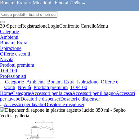
Bonami Extra × Micadoni |
Fino al -25% →
30 € per te
Registrazione
Login
Confronto
Carrello
Menu
Categorie
Ambienti
Bonami Extra
Ispirazione
Offerte e sconti
Novità
Prodotti premium
TOP100
Professionisti
Categorie
Ambienti
Bonami Extra
Ispirazione
Offerte e
sconti
Novità
Prodotti premium
TOP100
Home
Categorie
Accessori per la casa
Accessori per il bagno
Accessori
per lavabo
Dosatori e dispenser
Dosatori e dispenser
...
Accessori per lavabo
Dosatori e dispenser
Vedi la galleria