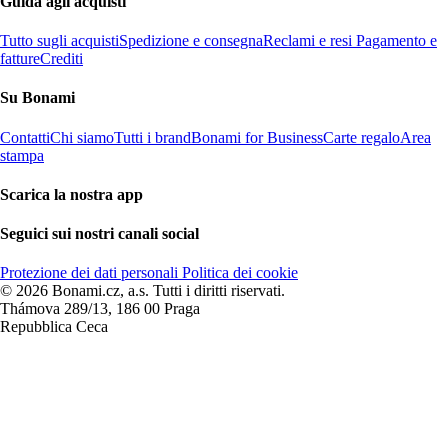
Guida agli acquisti
Tutto sugli acquisti
Spedizione e consegna
Reclami e resi
Pagamento e
fatture
Crediti
Su Bonami
Contatti
Chi siamo
Tutti i brand
Bonami for Business
Carte regalo
Area
stampa
Scarica la nostra app
Seguici sui nostri canali social
Protezione dei dati personali
Politica dei cookie
© 2026 Bonami.cz, a.s. Tutti i diritti riservati.
Thámova 289/13, 186 00 Praga
Repubblica Ceca