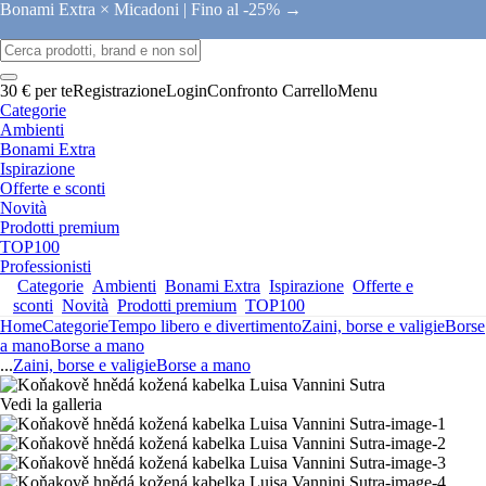
Bonami Extra × Micadoni |
Fino al -25% →
30 € per te
Registrazione
Login
Confronto
Carrello
Menu
Categorie
Ambienti
Bonami Extra
Ispirazione
Offerte e sconti
Novità
Prodotti premium
TOP100
Professionisti
Categorie
Ambienti
Bonami Extra
Ispirazione
Offerte e
sconti
Novità
Prodotti premium
TOP100
Home
Categorie
Tempo libero e divertimento
Zaini, borse e valigie
Borse
a mano
Borse a mano
...
Zaini, borse e valigie
Borse a mano
Vedi la galleria