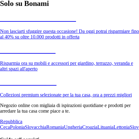
Solo su Bonami
Saldi estivi fino al -40%
Non lasciarti sfuggire questa occasione! Da oggi potrai risparmiare fino
al 40% su oltre 10.000 prodotti in offerta
Giardino in saldo
Risparmia ora su mobili e accessori per giardino, terrazzo, veranda e
altri spazi all'aperto
Premium in saldo
Collezioni premium selezionate per la tua casa, ora a prezzi migliori
Negozio online con migliaia di ispirazioni quotidiane e prodotti per
arredare la tua casa come piace a te.
Repubblica
Ceca
Polonia
Slovacchia
Romania
Ungheria
Croazia
Lituania
Lettonia
Slov