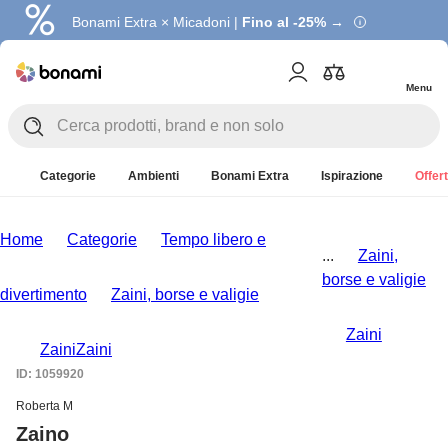
Bonami Extra × Micadoni |
Fino al -25% →
Menu
Categorie
Ambienti
Bonami Extra
Ispirazione
Offert
Home
Categorie
Tempo libero e
...
Zaini,
borse e valigie
divertimento
Zaini, borse e valigie
Zaini
Zaini
Zaini
ID: 1059920
Roberta M
Zaino