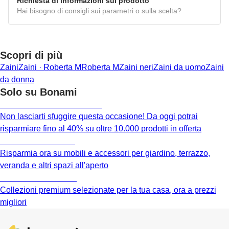
Richiesta di informazioni sul prodotto
Hai bisogno di consigli sui parametri o sulla scelta?
Scopri di più
Zaini
Zaini · Roberta M
Roberta M
Zaini neri
Zaini da uomo
Zaini
da donna
Solo su Bonami
Saldi estivi fino al -40%
Non lasciarti sfuggire questa occasione! Da oggi potrai
risparmiare fino al 40% su oltre 10.000 prodotti in offerta
Giardino in saldo
Risparmia ora su mobili e accessori per giardino, terrazzo,
veranda e altri spazi all'aperto
Premium in saldo
Collezioni premium selezionate per la tua casa, ora a prezzi
migliori