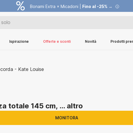
Bonami Extra × Micadoni |
Fino al -25% →
Ispirazione
Offerte e sconti
Novità
Prodotti pr
za totale 145 cm
, …
altro
MONITORA