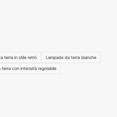
terra in stile retrò
Lampade da terra bianche
erra con intensità regolabile
Premium in saldo