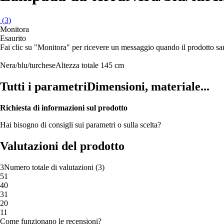
(
3
)
Monitora
Esaurito
Fai clic su "Monitora" per ricevere un messaggio quando il prodotto s
Nera/blu/turchese
Altezza totale 145 cm
Tutti i parametri
Dimensioni, materiale...
Richiesta di informazioni sul prodotto
Hai bisogno di consigli sui parametri o sulla scelta?
Valutazioni del prodotto
3
Numero totale di valutazioni
(
3
)
5
1
4
0
3
1
2
0
1
1
Come funzionano le recensioni?