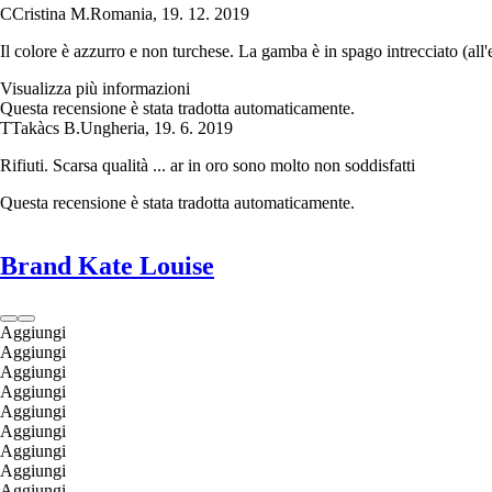
C
Cristina M.
Romania
,
19. 12. 2019
Il colore è azzurro e non turchese. La gamba è in spago intrecciato (all'e
Visualizza più informazioni
Questa recensione è stata tradotta automaticamente.
T
Takàcs B.
Ungheria
,
19. 6. 2019
Rifiuti. Scarsa qualità ... ar in oro sono molto non soddisfatti
Questa recensione è stata tradotta automaticamente.
Brand Kate Louise
Aggiungi
Aggiungi
Aggiungi
Aggiungi
Aggiungi
Aggiungi
Aggiungi
Aggiungi
Aggiungi