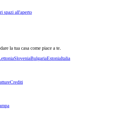
i spazi all'aperto
dare la tua casa come piace a te.
Lettonia
Slovenia
Bulgaria
Estonia
Italia
tture
Crediti
tampa