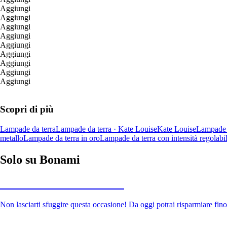
Aggiungi
Aggiungi
Aggiungi
Aggiungi
Aggiungi
Aggiungi
Aggiungi
Aggiungi
Aggiungi
Scopri di più
Lampade da terra
Lampade da terra · Kate Louise
Kate Louise
Lampade d
metallo
Lampade da terra in oro
Lampade da terra con intensità regolabi
Solo su Bonami
Saldi estivi fino al -40%
Non lasciarti sfuggire questa occasione! Da oggi potrai risparmiare fino
Giardino in saldo