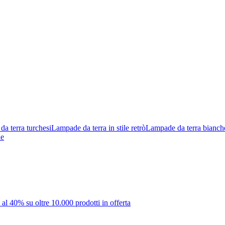
a terra turchesi
Lampade da terra in stile retrò
Lampade da terra bianch
le
 al 40% su oltre 10.000 prodotti in offerta