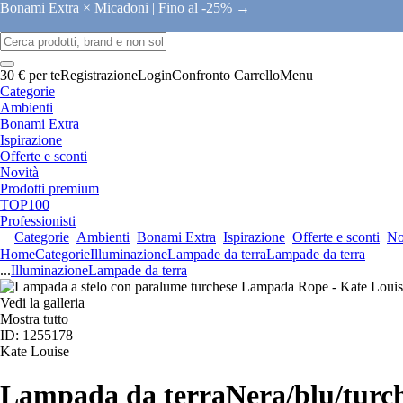
Bonami Extra × Micadoni |
Fino al -25% →
30 € per te
Registrazione
Login
Confronto
Carrello
Menu
Categorie
Ambienti
Bonami Extra
Ispirazione
Offerte e sconti
Novità
Prodotti premium
TOP100
Professionisti
Categorie
Ambienti
Bonami Extra
Ispirazione
Offerte e sconti
No
Home
Categorie
Illuminazione
Lampade da terra
Lampade da terra
...
Illuminazione
Lampade da terra
Vedi la galleria
Mostra tutto
ID: 1255178
Kate Louise
Lampada da terra
Nera/blu/turch