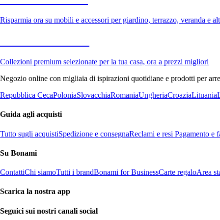
Risparmia ora su mobili e accessori per giardino, terrazzo, veranda e altr
Premium in saldo
Collezioni premium selezionate per la tua casa, ora a prezzi migliori
Negozio online con migliaia di ispirazioni quotidiane e prodotti per arre
Repubblica Ceca
Polonia
Slovacchia
Romania
Ungheria
Croazia
Lituania
Guida agli acquisti
Tutto sugli acquisti
Spedizione e consegna
Reclami e resi
Pagamento e fa
Su Bonami
Contatti
Chi siamo
Tutti i brand
Bonami for Business
Carte regalo
Area s
Scarica la nostra app
Seguici sui nostri canali social