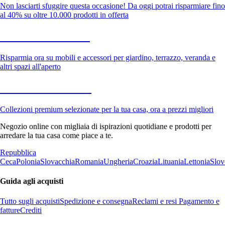
Non lasciarti sfuggire questa occasione! Da oggi potrai risparmiare fino
al 40% su oltre 10.000 prodotti in offerta
Giardino in saldo
Risparmia ora su mobili e accessori per giardino, terrazzo, veranda e
altri spazi all'aperto
Premium in saldo
Collezioni premium selezionate per la tua casa, ora a prezzi migliori
Negozio online con migliaia di ispirazioni quotidiane e prodotti per
arredare la tua casa come piace a te.
Repubblica
Ceca
Polonia
Slovacchia
Romania
Ungheria
Croazia
Lituania
Lettonia
Slov
Guida agli acquisti
Tutto sugli acquisti
Spedizione e consegna
Reclami e resi
Pagamento e
fatture
Crediti