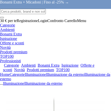
Bonami Extra × Micadoni |
Fino al -25% →
30 € per te
Registrazione
Login
Confronto
Carrello
Menu
Categorie
Ambienti
Bonami Extra
Ispirazione
Offerte e sconti
Novità
Prodotti premium
TOP100
Professionisti
Categorie
Ambienti
Bonami Extra
Ispirazione
Offerte e
sconti
Novità
Prodotti premium
TOP100
Home
Categorie
Illuminazione
Illuminazione da esterno
Illuminazione da
esterno
...
Illuminazione
Illuminazione da esterno