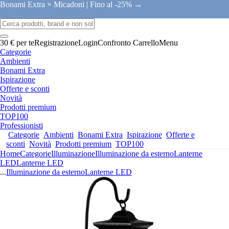
Bonami Extra × Micadoni |
Fino al -25% →
30 € per te
Registrazione
Login
Confronto
Carrello
Menu
Categorie
Ambienti
Bonami Extra
Ispirazione
Offerte e sconti
Novità
Prodotti premium
TOP100
Professionisti
Categorie
Ambienti
Bonami Extra
Ispirazione
Offerte e
sconti
Novità
Prodotti premium
TOP100
Home
Categorie
Illuminazione
Illuminazione da esterno
Lanterne
LED
Lanterne LED
...
Illuminazione da esterno
Lanterne LED