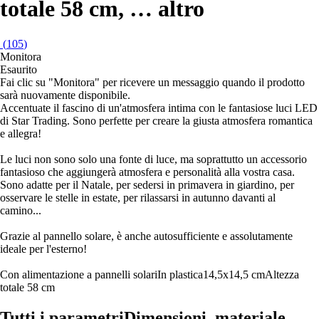
totale 58 cm
, …
altro
(
105
)
Monitora
Esaurito
Fai clic su "Monitora" per ricevere un messaggio quando il prodotto
sarà nuovamente disponibile.
Accentuate il fascino di un'atmosfera intima con le fantasiose luci LED
di Star Trading. Sono perfette per creare la giusta atmosfera romantica
e allegra!
Le luci non sono solo una fonte di luce, ma soprattutto un accessorio
fantasioso che aggiungerà atmosfera e personalità alla vostra casa.
Sono adatte per il Natale, per sedersi in primavera in giardino, per
osservare le stelle in estate, per rilassarsi in autunno davanti al
camino...
Grazie al pannello solare, è anche autosufficiente e assolutamente
ideale per l'esterno!
Con alimentazione a pannelli solari
In plastica
14,5x14,5 cm
Altezza
totale 58 cm
Tutti i parametri
Dimensioni, materiale...