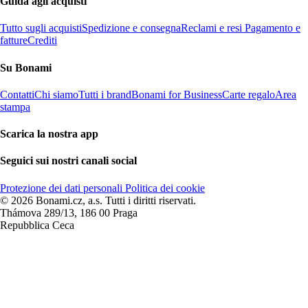
Guida agli acquisti
Tutto sugli acquisti
Spedizione e consegna
Reclami e resi
Pagamento e
fatture
Crediti
Su Bonami
Contatti
Chi siamo
Tutti i brand
Bonami for Business
Carte regalo
Area
stampa
Scarica la nostra app
Seguici sui nostri canali social
Protezione dei dati personali
Politica dei cookie
© 2026 Bonami.cz, a.s. Tutti i diritti riservati.
Thámova 289/13, 186 00 Praga
Repubblica Ceca