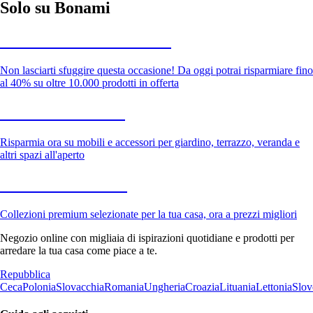
Solo su Bonami
Saldi estivi fino al -40%
Non lasciarti sfuggire questa occasione! Da oggi potrai risparmiare fino
al 40% su oltre 10.000 prodotti in offerta
Giardino in saldo
Risparmia ora su mobili e accessori per giardino, terrazzo, veranda e
altri spazi all'aperto
Premium in saldo
Collezioni premium selezionate per la tua casa, ora a prezzi migliori
Negozio online con migliaia di ispirazioni quotidiane e prodotti per
arredare la tua casa come piace a te.
Repubblica
Ceca
Polonia
Slovacchia
Romania
Ungheria
Croazia
Lituania
Lettonia
Slov