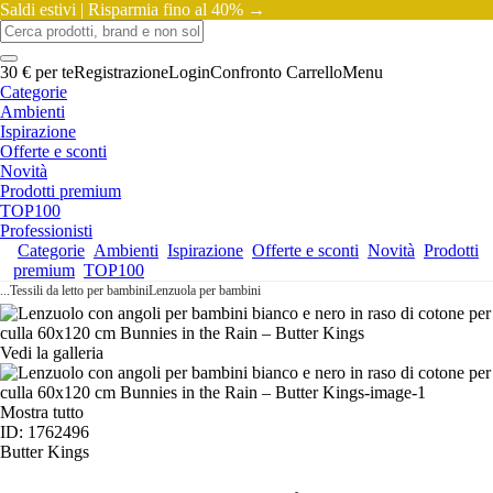
Saldi estivi |
Risparmia fino al 40% →
30 € per te
Registrazione
Login
Confronto
Carrello
Menu
Categorie
Ambienti
Ispirazione
Offerte e sconti
Novità
Prodotti premium
TOP100
Professionisti
Categorie
Ambienti
Ispirazione
Offerte e sconti
Novità
Prodotti
premium
TOP100
...
Tessili da letto per bambini
Lenzuola per bambini
Vedi la galleria
Mostra tutto
ID: 1762496
Butter Kings