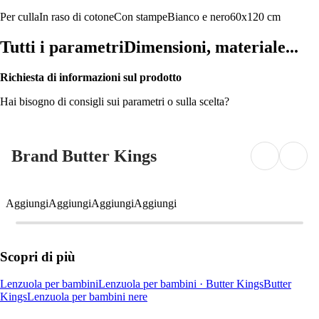
Per culla
In raso di cotone
Con stampe
Bianco e nero
60x120 cm
Tutti i parametri
Dimensioni, materiale...
Richiesta di informazioni sul prodotto
Hai bisogno di consigli sui parametri o sulla scelta?
Brand Butter Kings
Aggiungi
Aggiungi
Aggiungi
Aggiungi
Scopri di più
Lenzuola per bambini
Lenzuola per bambini · Butter Kings
Butter
Kings
Lenzuola per bambini nere